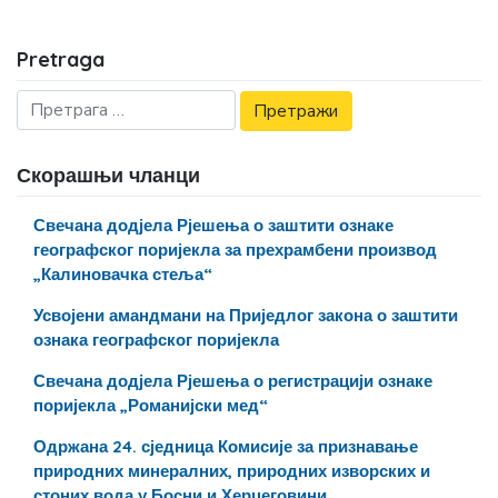
Pretraga
Скорашњи чланци
Свечана додјела Рјешења о заштити ознаке
географског поријекла за прехрамбени производ
„Калиновачка стеља“
Усвојени амандмани на Приједлог закона о заштити
ознака географског поријекла
Свечана додјела Рјешења о регистрацији ознаке
поријекла „Романијски мед“
Одржана 24. сједница Комисије за признавање
природних минералних, природних изворских и
стоних вода у Босни и Херцеговини