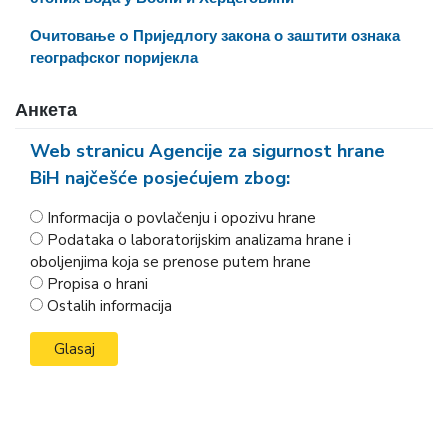
Очитовање o Приједлогу закона о заштити ознака
географског поријекла
Анкета
Web stranicu Agencije za sigurnost hrane
BiH najčešće posjećujem zbog:
Informacija o povlačenju i opozivu hrane
Podataka o laboratorijskim analizama hrane i
oboljenjima koja se prenose putem hrane
Propisa o hrani
Ostalih informacija