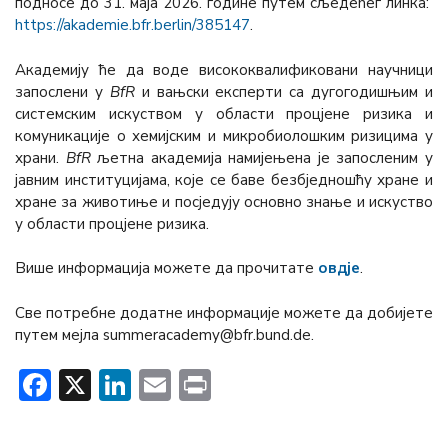
подносе до 31. маја 2026. године путем сљедећег линка:
https://akademie.bfr.berlin/385147
.
Академију ће дa водe висококвалификовани научници
запослени у
BfR
и вањски експерти са дугогодишњим и
системским искуством у области процјене ризика и
комуникације о хемијским и микробиолошким ризицима у
храни.
BfR
љетна академија намијењена је запосленим у
јавним институцијама, које се баве безбједношћу хране и
хране за животиње и посједују основно знање и искуство
у области процјене ризика.
Више информација можете да прочитате
овдје
.
Све потребне додатне информације можете да добијете
путем мејла summeracademy@bfr.bund.de.
Facebook
X
LinkedIn
Email
Print