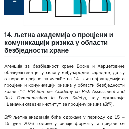
14. љетна академија о процјени и
комуникацији ризика у области
безбједности хране
Агенција за безбједност хране Босне и Херцеговине
обавијештена је, у склопу међународне сарадње, да су
отворене пријаве за учешће на 14. љетној академији о
процјени и комуникацији ризика у области безбједности
хране (
14. BfR Summer Academy on Risk Assessment and
Risk Communication in Food Safety
), коју организује
Њемачки савезни институт за процјену ризика (
BfR
).
BfR
љетна академија биће одржана у периоду од 15. –
19. јуна 2026. године у онлајн формату, а пријаве се