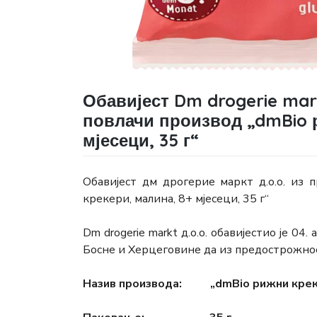
Обавијест Dm drogerie mar
повлачи производ „dmBio р
мјесеци, 35 г“
Обавијест дм дрогерие маркт д.о.о. из
крекери, малина, 8+ мјесеци, 35 г“
Dm drogerie markt д.о.о. обавијестио је 04
Босне и Херцеговине да из предострожнос
Назив производа: „dmBio рижни крекери