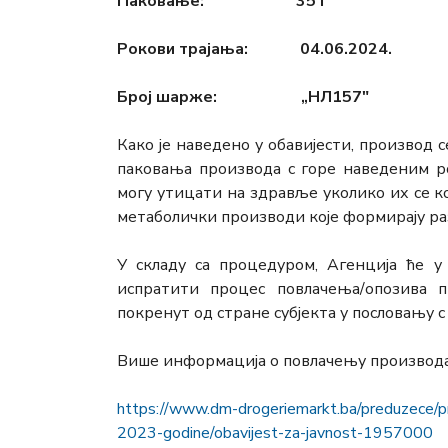
Паковање: 35 г
Рокови трајања: 04.06.2024.
Број шарже: „НЛ157″
Како је наведено у обавијести, производ 
паковања производа с горе наведеним р
могу утицати на здравље уколико их се 
метаболички производи које формирају ра
У складу са процедуром, Агенција ће 
испратити процес повлачења/опозива 
покренут од стране субјекта у пословању с
Више информација о повлачењу производа 
https://www.dm-drogeriemarkt.ba/preduzece/pr-
2023-godine/obavijest-za-javnost-1957000