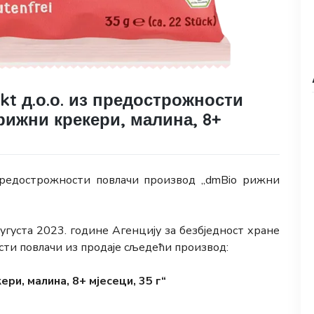
kt д.о.о. из предострожности
ижни крекери, малина, 8+
 предострожности повлачи производ „dmBio рижни
. аугуста 2023. године Агенцију за безбједност хране
ти повлачи из продаје сљедећи производ:
, малина, 8+ мјесеци, 35 г“