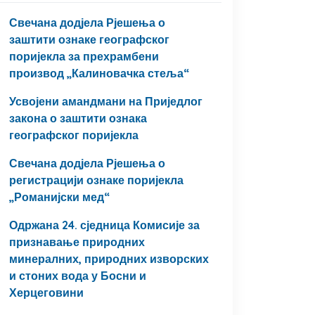
Свечана додјела Рјешења о
заштити ознаке географског
поријекла за прехрамбени
производ „Калиновачка стеља“
Усвојени амандмани на Приједлог
закона о заштити ознака
географског поријекла
Свечана додјела Рјешења о
регистрацији ознаке поријекла
„Романијски мед“
Одржана 24. сједница Комисије за
признавање природних
минералних, природних изворских
и стоних вода у Босни и
Херцеговини