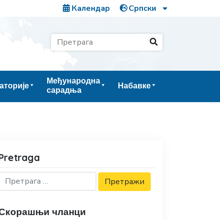
Календар
Међународна
аторије
Набавке
сарадња
Pretraga
Скорашњи чланци