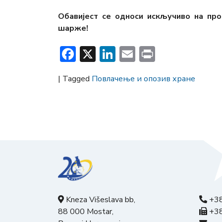
Обавијест се односи искључиво на пр
шарже!
Facebook
X
LinkedIn
Email
Print
|
Tagged
Повлачење и опозив хране
Kneza Višeslava bb,
+38
88 000 Mostar,
+38