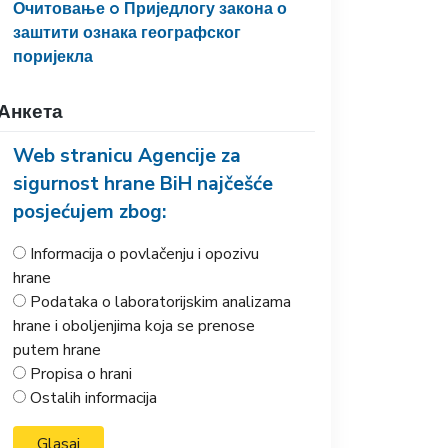
Очитовање o Приједлогу закона о
заштити ознака географског
поријекла
Анкета
Web stranicu Agencije za
sigurnost hrane BiH najčešće
posjećujem zbog:
Informacija o povlačenju i opozivu
hrane
Podataka o laboratorijskim analizama
hrane i oboljenjima koja se prenose
putem hrane
Propisa o hrani
Ostalih informacija