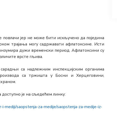
се повлачи јер не може бити искључено да поједина
оком трајања могу садржавати афлатоксине. Исти
конзумира дужи временски период. Афлатоксини су
зличите врсте гљива.
у сарадњи са надлежним инспекцијским органима
производа са тржишта у Босни и Херцеговини,
 храном.
доступно је на сљедећем линку:
i-mediji/saopstenja-za-medije/saopstenja-za-medije-iz-