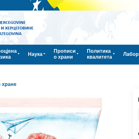
оцјена
Прописи
Политика
Наука
Лабор
зика
о храни
квалитета
 хране