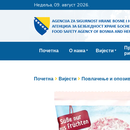
недеља, 09. август 2026.
Пр
Почетна
О нама
Вијести
ри
Почетна
Вијести
Повлачење и опозив