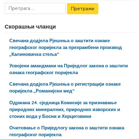
Скорашњи чланци
Свечана додјела Рјешења о заштити ознаке
географског поријекла за прехрамбени производ
„Калиновачка стеља“
Усвојени амандмани на Приједлог закона о заштити
ознака географског поријекла
Свечана додјела Рјешења о регистрацији ознаке
поријекла „Романијски мед“
Одржана 24. сједница Комисије за признавање
природних минералних, природних изворских и
стоних вода у Босни и Херцеговини
Очитовање o Приједлогу закона о заштити ознака
географског поријекла