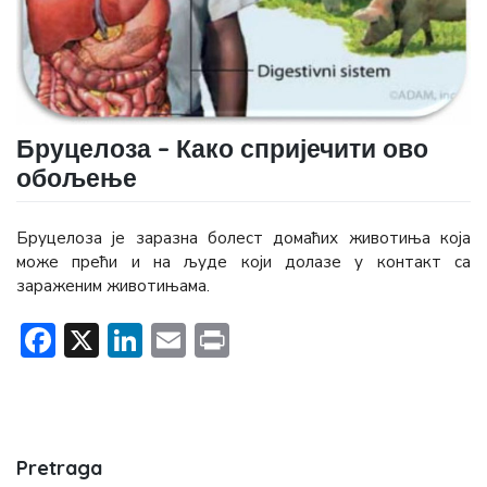
Бруцелоза – Како спријечити ово
обољење
Бруцелоза је заразна болест домаћих животиња која
може прећи и на људе који долазе у контакт са
зараженим животињама.
Facebook
X
LinkedIn
Email
Print
Pretraga