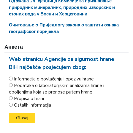
Одржана 24. сједница Комисије за признавање
природних минералних, природних изворских и
стоних вода у Босни и Херцеговини
Очитовање o Приједлогу закона о заштити ознака
географског поријекла
Анкета
Web stranicu Agencije za sigurnost hrane
BiH najčešće posjećujem zbog:
Informacija o povlačenju i opozivu hrane
Podataka o laboratorijskim analizama hrane i
oboljenjima koja se prenose putem hrane
Propisa o hrani
Ostalih informacija