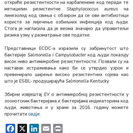
откриће резистентности на карбапенеме код перади те
метицилин резистентне
Staphylococcus aureus
на
линезолид код свиња с обзиром да се ови антибиотици
користе за лијечење озбиљних инфекција код људи.
Стога је нагласила да је веома значајно да управитељи
ризика узму у разматрање ове податке.
Представници ECDC-a изразили су забринутост што
бактерије
Salmonella
i
Campylobacter
код људи показују
висок ниво антимикробне резистентности. Позвали су на
наставак истраживања како би се утврдио узрок и
превенирало ширење високо резистентних сојева као
што је ESBL- продуцирајућа
Salmonella
Kentucky.
Збирни извјештај ЕУ о антимикробној резистентности у
зоонотским бактеријама и бактеријама индикаторима код
људи, животиња и у храни за 2016. годину можете
прочитати
овдје
.
Facebook
X
LinkedIn
Email
Print