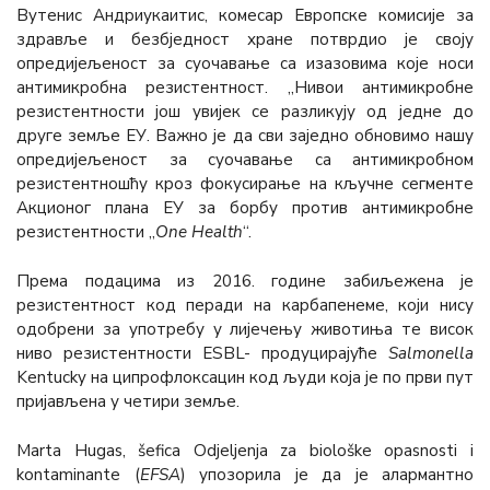
Вyтенис Андриукаитис, комесар Европске комисије за
здравље и безбједност хране потврдио је своју
опредијељеност за суочавање са изазовима које носи
антимикробна резистентност. „Нивои антимикробне
резистентности још увијек се разликују од једне до
друге земље ЕУ. Важно је да сви заједно обновимо нашу
опредијељеност за суочавање са антимикробном
резистентношћу кроз фокусирање на кључне сегменте
Акционог плана ЕУ за борбу против антимикробне
резистентности „
One Health
“.
Према подацима из 2016. године забиљежена је
резистентност код перади на карбапенеме, који нису
одобрени за употребу у лијечењу животиња те висок
ниво резистентности ESBL- продуцирајуће
Salmonella
Kentucky на ципрофлоксацин код људи која је по први пут
пријављена у четири земље.
Marta Hugas, šefica Odjeljenja za biološke opasnosti i
kontaminante (
EFSA
) упозорила је да је алармантно