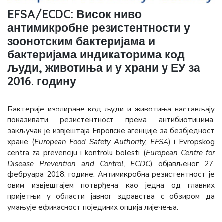
EFSA/ECDC: Висок ниво
антимикробне резистентности у
зоонотским бактеријама и
бактеријама индикаторима код
људи, животиња и у храни у ЕУ за
2016. годину
Бактерије изолиране код људи и животиња настављају
показивати резистентност према антибиотицима,
закључак је извјештаја Европске агенције за безбједност
хране (
European Food Safety Authority, EFSA
) i Evropskog
centra za prevenciju i kontrolu bolesti (
European Centre for
Disease Prevention and Control, ECDC
) објављеног 27.
фебруара 2018. године. Антимикробна резистентност је
овим извјештајем потврђена као једна од главних
пријетњи у области јавног здравства с обзиром да
умањује ефикасност појединих опција лијечења.