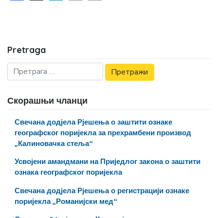
Pretraga
Скорашњи чланци
Свечана додјела Рјешења о заштити ознаке
географског поријекла за прехрамбени производ
„Калиновачка стеља“
Усвојени амандмани на Приједлог закона о заштити
ознака географског поријекла
Свечана додјела Рјешења о регистрацији ознаке
поријекла „Романијски мед“