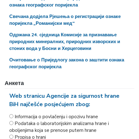
ознака географског поријекла
Свечана додјела Рјешења о регистрацији ознаке
поријекла „Романијски мед“
Одржана 24. сједница Комисије за признавање
природних минералних, природних изворских и
стоних вода у Босни и Херцеговини
Очитовање o Приједлогу закона о заштити ознака
географског поријекла
Анкета
Web stranicu Agencije za sigurnost hrane
BiH najčešće posjećujem zbog:
Informacija o povlačenju i opozivu hrane
Podataka o laboratorijskim analizama hrane i
oboljenjima koja se prenose putem hrane
Propisa o hrani