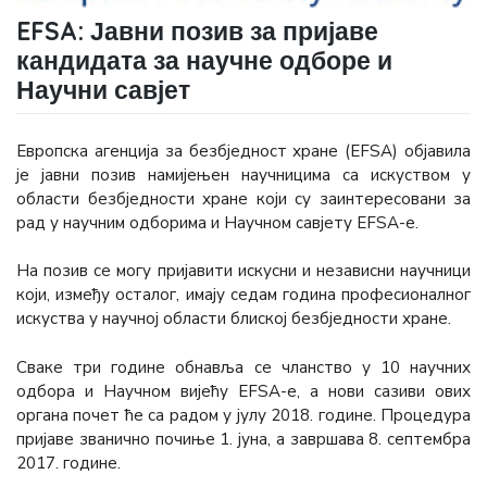
EFSA: Јавни позив за пријаве
кандидата за научне одборе и
Научни савјет
Европска агенција за безбједност хране (EFSA) објавила
је јавни позив намијењен научницима са искуством у
области безбједности хране који су заинтересовани за
рад у научним одборима и Научном савјету EFSA-е.
На позив се могу пријавити искусни и независни научници
који, између осталог, имају седам година професионалног
искуства у научној области блиској безбједности хране.
Сваке три године обнавља се чланство у 10 научних
одбора и Научном вијећу EFSA-e, а нови сазиви ових
органа почет ће са радом у јулу 2018. године. Процедура
пријаве званично почиње 1. јуна, а завршава 8. септембра
2017. године.