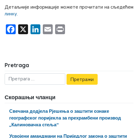
Детаљније информације можете прочитати на сљедећем
линку.
Facebook
X
LinkedIn
Email
Print
Pretraga
Скорашњи чланци
Свечана додјела Рјешења о заштити ознаке
географског поријекла за прехрамбени производ
„Калиновачка стеља“
Усвојени амандмани на Приједлог закона о заштити