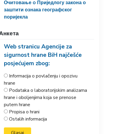
Очитовање o Приједлогу закона о
заштити ознака географског
поријекла
Анкета
Web stranicu Agencije za
sigurnost hrane BiH najčešće
posjećujem zbog:
Informacija o povlačenju i opozivu
hrane
Podataka o laboratorijskim analizama
hrane i oboljenjima koja se prenose
putem hrane
Propisa o hrani
Ostalih informacija