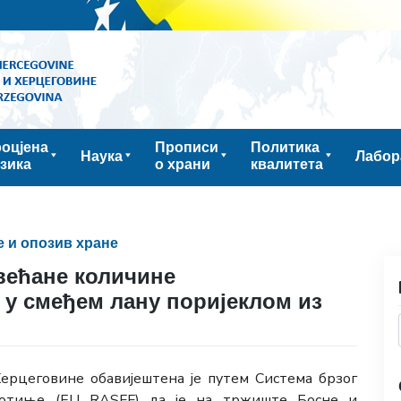
оцјена
Прописи
Политика
Наука
Лабор
зика
о храни
квалитета
 и опозив хране
већане количине
 у смеђем лану поријеклом из
Херцеговине обавијештена је путем Система брзог
отиње (EU RASFF) да је на тржиште Босне и