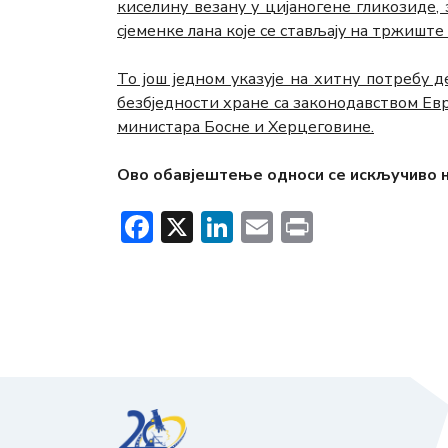
киселину везану у цијаногене гликозиде,
сјеменке лана које се стављају на тржишт
То још једном указује на хитну потребу 
безбједности хране са законодавством Евр
министара Босне и Херцеговине.
Ово обавјештење односи се искључиво н
Facebook
X
LinkedIn
Email
Print