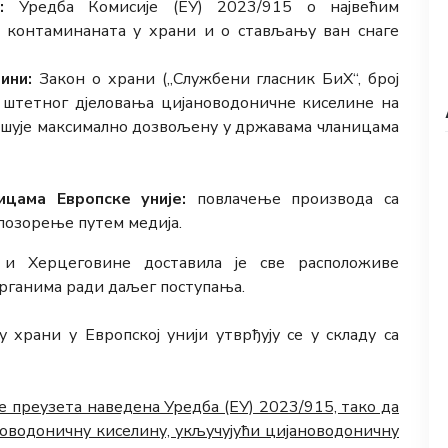
:
Уредба Комисије (ЕУ) 2023/915 о највећим
контаминаната у храни и о стављању ван снаге
ини:
Закон о храни („Службени гласник БиХ“, број
т штетног дјеловања цијановодоничне киселине на
ашује максимално дозвољену у државама чланицама
цама Европске уније:
повлачење производа са
позорење путем медија.
 и Херцеговине доставила је све расположиве
рганима ради даљег поступања.
 храни у Европској унији утврђују се у складу са
е преузета наведена Уредба (ЕУ) 2023/915, тако да
новодоничну киселину, укључујући цијановодоничну