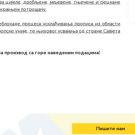
 за цијеле, дробљене, мљевене, гњечене и сјецкане
е крајњем потрошачу.
деблокаде процеса усклађивања прописа из области
опске уније, те њиховог усвајања од стране Савјета
а производ са горе наведеним подацима!
Пишите нам