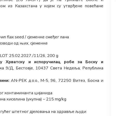
ом из Казахстана у којем су утврђене повећане
wn flax seed / сјеменке смеђег лана
зводи од њих, сјеменке
LOT 25.02.2027./11/26, 200 g
у Хрватску и испоручилац робе за Босну и
ка 9/Д, Бестовје, 10437 Света Недеља, Република
ини:
AN-PEK д.о.о., М-5, 96, 72250 Витез, Босна и
ог контаминанта цијанида
а киселина (укупна) – 215 mg/kg
гућег штетног дјеловања на здравље људи