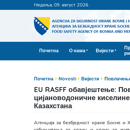
недеља, 09. август 2026.
Пр
Почетна
О нама
Вијести
ри
Почетна
Novosti
Вијести
Повлачење
EU RASFF обавјештење: По
цијановодоничне киселине
Казахстана
Агенција за безбједност хране Босне и 
узбуњивања за храну и храну за жив