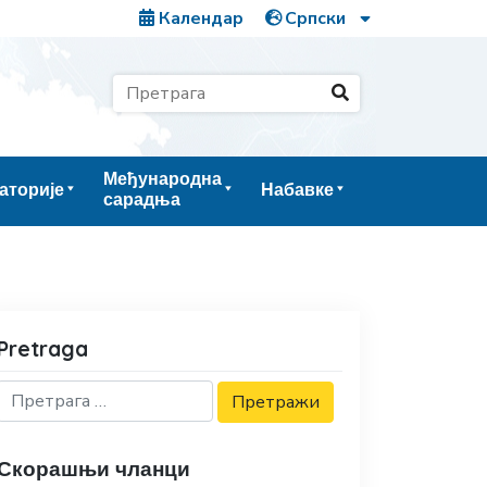
Календар
Међународна
аторије
Набавке
сарадња
Pretraga
Скорашњи чланци