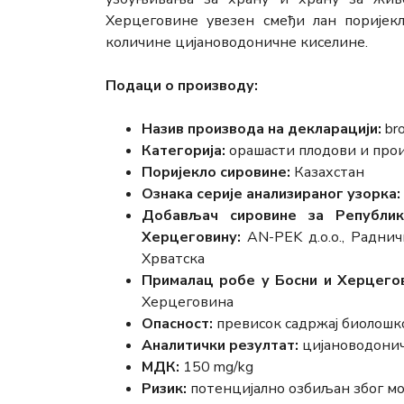
Херцеговине увезен смеђи лан поријекл
количине цијановодоничне киселине.
Подаци о производу:
Назив производа на декларацији:
bro
Категорија:
орашасти плодови и прои
Поријекло сировине:
Казахстан
Ознака серије анализираног узорка:
Добављач сировине за Републик
Херцеговину:
AN-PEK д.о.о., Раднич
Хрватска
Прималац робе у Босни и Херцегов
Херцеговина
Опасност:
превисок садржај биолошк
Аналитички резултат:
цијановодоничн
МДК:
150 mg/kg
Ризик:
потенцијално озбиљан због мо