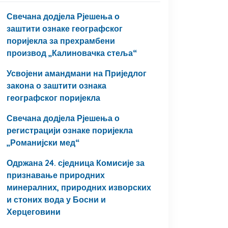
Свечана додјела Рјешења о
заштити ознаке географског
поријекла за прехрамбени
производ „Калиновачка стеља“
Усвојени амандмани на Приједлог
закона о заштити ознака
географског поријекла
Свечана додјела Рјешења о
регистрацији ознаке поријекла
„Романијски мед“
Одржана 24. сједница Комисије за
признавање природних
минералних, природних изворских
и стоних вода у Босни и
Херцеговини