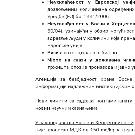
Неусклађеност у Европској унији
дозвољеним количинама одређених 
Уредбе (ЕЗ) бр. 1881/2006.
Неусклађеност у Босни и Херцегов
50/04), узимајући у обзир могућнос
здравље људи у количини која прем
Европске уније.
Ризик:
потенцијално озбиљан.
Мјере на снази у државама члани
тржишта, опозив производа и јавно у
Агенција за безбједност хране Босне
информације надлежним инспекцијским о
Нови лимити за садржај контаминаната у
новим научним сазнањима.
У законодавство Босне и Херцеговине ниј
није прописан МДК од 150 mg/kg за ција