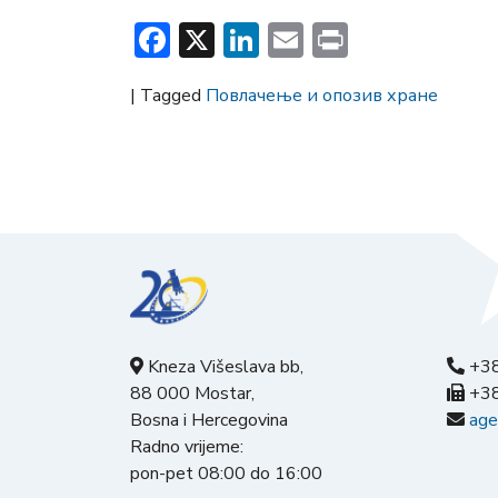
Facebook
X
LinkedIn
Email
Print
|
Tagged
Повлачење и опозив хране
Kneza Višeslava bb,
+38
88 000 Mostar,
+38
Bosna i Hercegovina
age
Radno vrijeme:
pon-pet 08:00 do 16:00