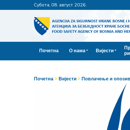
субота, 08. август 2026.
Пр
Почетна
О нама
Вијести
ри
Почетна
Вијести
Повлачење и опозив