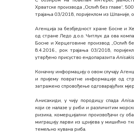
С обзиром на повећан интерес јавнос
Хрватске производа „Ослић без главе“, 500
трајања 03/2018, поријеклом из Шпаније,
Агенција за безбједност хране Босне и Х
од стране Ледо д.о.о. Читлук да ова ком
Босне и Херцеговине производ „Ослић без
8.4.2016., рок трајања 03/2018, порије
утврђено присуство ендопаразита
Anisaki
Коначну информацију о овом случају Агенц
и пријему повратне информације од стр
затражено спровођење одговарајућих мје
Анисакиди, у чију породицу спада
Anisa
кој
и
се налазе у риби и различитим морск
ризика, комерцијални произвођачи су об
миграцију ларви из цријева у мишићно т
темељ
н
о ку
в
ана риба.