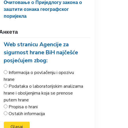
Очитовање o Приједлогу закона о
заштити ознака географског
поријекла
Анкета
Web stranicu Agencije za
sigurnost hrane BiH najčešće
posjećujem zbog:
Informacija o povlačenju i opozivu
hrane
Podataka o laboratorijskim analizama
hrane i oboljenjima koja se prenose
putem hrane
Propisa o hrani
Ostalih informacija