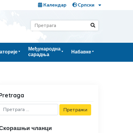
Календар
Међународна
аторије
Набавке
сарадња
Pretraga
Скорашњи чланци