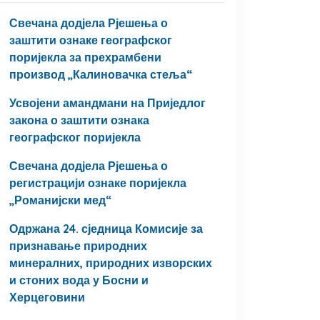
Свечана додјела Рјешења о
заштити ознаке географског
поријекла за прехрамбени
производ „Калиновачка стеља“
Усвојени амандмани на Приједлог
закона о заштити ознака
географског поријекла
Свечана додјела Рјешења о
регистрацији ознаке поријекла
„Романијски мед“
Одржана 24. сједница Комисије за
признавање природних
минералних, природних изворских
и стоних вода у Босни и
Херцеговини