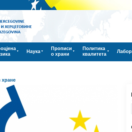
оцјена
Прописи
Политика
Наука
Лабор
зика
о храни
квалитета
 хране