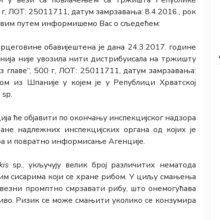
ти у вези са повлачењем са тржишта Републике
 г, ЛОТ: 25011711, датум замрзавања: 8.4.2016., рок
 овим путем информишемо Вас о сљедећем:
ерцеговине обавијештена је дана 24.3.2017. године
панија није увозила нити дистрибуисала на тржишту
 главе“, 500 г, ЛОТ: 25011711, датум замрзавања:
клом из Шпаније у којем је у Републици Хрватској
s
sp.
ија ће објавити по окончању инспекцијског надзора
ане надлежних инспекцијских органа од којих је
ра и повратно информисање Агенције.
kis
sp., укључују велик број различитих нематода
им сисарима који се хране рибом. У циљу смањења
авезни промптно смрзавати рибу, што онемогућава
киво. Ризик се може смањити уколико се конзумира