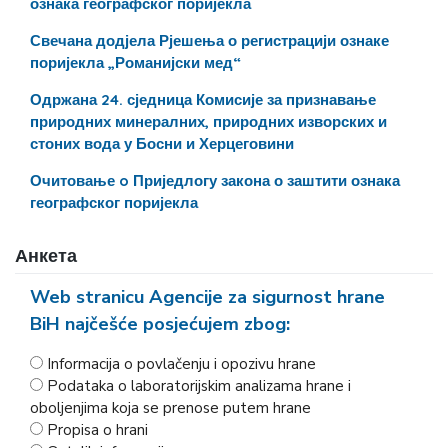
ознака географског поријекла
Свечана додјела Рјешења о регистрацији ознаке
поријекла „Романијски мед“
Одржана 24. сједница Комисије за признавање
природних минералних, природних изворских и
стоних вода у Босни и Херцеговини
Очитовање o Приједлогу закона о заштити ознака
географског поријекла
Анкета
Web stranicu Agencije za sigurnost hrane
BiH najčešće posjećujem zbog:
Informacija o povlačenju i opozivu hrane
Podataka o laboratorijskim analizama hrane i
oboljenjima koja se prenose putem hrane
Propisa o hrani