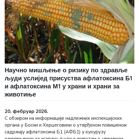
Научно мишљење о ризику по здравље
људи услијед присуства афлатоксина Б1
и афлатоксина М1 у храни и храни за
животиње
20. фебруар 2026.
С обзиром на информације надлежних инспекцијских
органа у Босни и Херцеговини о утврђеном повишеном
садржају афлатоксина Б1 (АФБ1) у кукурузу
намијењеном за исхрану људи и животиња, увезеном