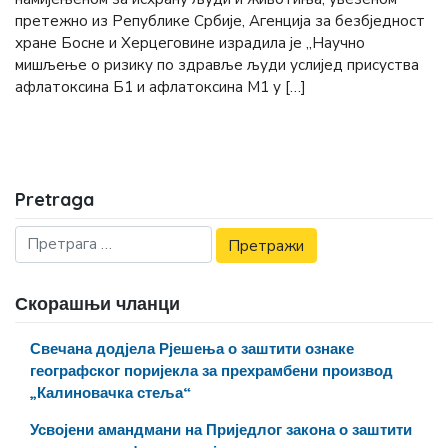
претежно из Републике Србије, Агенција за безбједност
хране Босне и Херцеговине израдила је „Научно
мишљење о ризику по здравље људи услијед присуства
афлатоксина Б1 и афлатоксина М1 у […]
Pretraga
Скорашњи чланци
Свечана додјела Рјешења о заштити ознаке
географског поријекла за прехрамбени производ
„Калиновачка стеља“
Усвојени амандмани на Приједлог закона о заштити