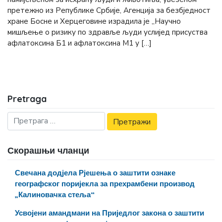
претежно из Републике Србије, Агенција за безбједност
хране Босне и Херцеговине израдила је „Научно
мишљење о ризику по здравље људи услијед присуства
афлатоксина Б1 и афлатоксина М1 у […]
Pretraga
Скорашњи чланци
Свечана додјела Рјешења о заштити ознаке
географског поријекла за прехрамбени производ
„Калиновачка стеља“
Усвојени амандмани на Приједлог закона о заштити