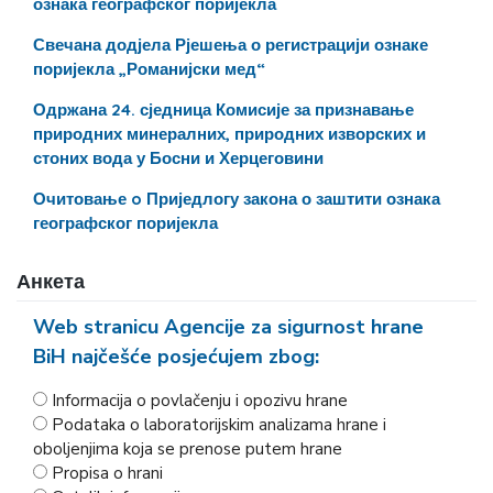
ознака географског поријекла
Свечана додјела Рјешења о регистрацији ознаке
поријекла „Романијски мед“
Одржана 24. сједница Комисије за признавање
природних минералних, природних изворских и
стоних вода у Босни и Херцеговини
Очитовање o Приједлогу закона о заштити ознака
географског поријекла
Анкета
Web stranicu Agencije za sigurnost hrane
BiH najčešće posjećujem zbog:
Informacija o povlačenju i opozivu hrane
Podataka o laboratorijskim analizama hrane i
oboljenjima koja se prenose putem hrane
Propisa o hrani