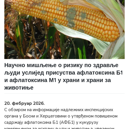
Научно мишљење о ризику по здравље
људи услијед присуства афлатоксина Б1
и афлатоксина М1 у храни и храни за
животиње
20. фебруар 2026.
С обзиром на информације надлежних инспекцијских
органа у Босни и Херцеговини о утврђеном повишеном
садржају афлатоксина Б1 (АФБ1) у кукурузу
намијењеном за исхрану људи и животиња, увезеном