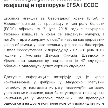
извјештај и препоруке EFSA i ECDC
Европска агенција за безбједност хране (EFSA) и
Европски центар за превенцију и контролу болести
(ECDC) објавили су 2. јула 2018. године ажурирани
технички извјештај у којем се замрзнути кукуруз, а
могуће и друго замрзнуто поврће, наводи као вјероватни
извор обољења у више земаља узрокованих бактеријом
Listeria monocytogenes
. У периоду од 2015. – 8. јуна 2018.
године у Аустрији, Данској, Финској, Шведској и
Уједињеном краљевству пријављено је 47 случајева
обољења, укључујући девет смртних случајева.
Доступне информације потврђују да је храна
контаминирана у фабрици у Мађарској. Међутим,
потребно је наставити истрагу, укључујући детаљно
узорковање и анализе, како би се утврдила тачна мјеста
контаминације у мађарској творници. Ова препорука
односи се и на друге компаније које су у власништву исте