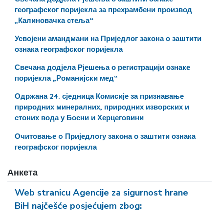
географског поријекла за прехрамбени производ
„Калиновачка стеља“
Усвојени амандмани на Приједлог закона о заштити
ознака географског поријекла
Свечана додјела Рјешења о регистрацији ознаке
поријекла „Романијски мед“
Одржана 24. сједница Комисије за признавање
природних минералних, природних изворских и
стоних вода у Босни и Херцеговини
Очитовање o Приједлогу закона о заштити ознака
географског поријекла
Анкета
Web stranicu Agencije za sigurnost hrane
BiH najčešće posjećujem zbog: