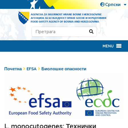
MENU
Почетна
EFSA
Биолошке опасности
L. monocytogenes: Технички