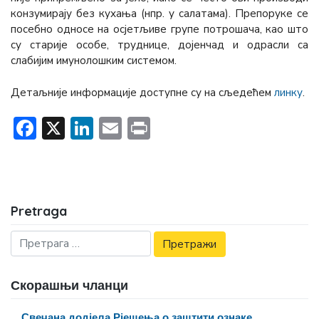
конзумирају без кухања (нпр. у салатама). Препоруке се
посебно односе на осјетљиве групе потрошача, као што
су старије особе, труднице, дојенчад и одрасли са
слабијим имунолошким системом.
Детаљније информације доступне су на сљедећем
линку
.
Facebook
X
LinkedIn
Email
Print
Pretraga
Скорашњи чланци
Свечана додјела Рјешења о заштити ознаке