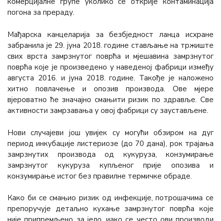
комерцијалне групе уколико се открије контаминација
погона за прераду.
Мађарска канцеларија за безбједност ланца исхране
забранила је 29. јуна 2018. године стављање на тржиште
свих врста замрзнутог поврћа и мјешавина замрзнутог
поврћа које је произведено у наведеној фабрици између
августа 2016. и јуна 2018. године. Такође је наложено
хитно повлачење и опозив производа. Ове мјере
вјероватно ће значајно смањити ризик по здравље. Све
активности замрзавања у овој фабрици су заустављене.
Нови случајеви још увијек су могући обзиром на дуг
период инкубације листериозе (до 70 дана), рок трајања
замрзнутих производа од кукуруза, конзумирање
замрзнутог кукуруза купљеног прије опозива и
конзумирање истог без правилне термичке обраде.
Како би се смањио ризик од инфекције, потрошачима се
препоручује детаљно кухање замрзнутог поврћа које
није припремљено за јело, иако се често ови производи