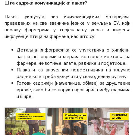
Шта садржи комуникацијски пакет?
Пакет укључује низ комуникацијских материјала,
преведених на све званичне језике у земљама ЕУ, који
помажу фармерима у спрјечавању уноса и ширења
инфлуенце птица на фармама, као што су:
Детаљна инфографика са упутствима о хигијени,
заштитној опреми и мјерама контроле кретања за
фармере, животиње, алате, раднике и посјетиоце,
Плакати са визуелним подсјетницима на кључне
радње које треба укључити у свакодневну рутину,
Готови садржаји (наљепнице, објаве) за друштвене
мреже, како би се порука проширила међу фармама
и шире.