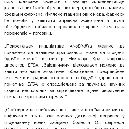
циљ подизање свијести о значају имплементације
једноставних биобезбједносних мјера, посебно на малим и
средњим фармама. Имплементацијом ових мјера, фармери
ће помоћи у заштити здравља животиња и људи,
обезбједити стабилност производње хране те смањити
поремећаје у трговини.
„Покретањем иницијативе
#NoBirdFlu
желимо да
покажемо да данашња приправност може да спријечи
будуће кризе“, изјавио је Николаус Криз, извршни
директор
ЕFSА
. „Заједничким дјеловањем можемо да
заштитимо наше животиње, обезбједимо прехрамбене
системе и изградимо отпорност на будуће здравствене
пријетње.
ЕFSА
је опредијељена за пружање научних
савјета неопходних за спрјечавање појаве инфлуенце
птица на европским фармама.”
„С обзиром на приближавање зиме и повећани ризик од
инфлуенце птица, сви морамо дати свој допринос у
спрјечавању нових избијања болести. Од фармера,
радника и власника малих јата, до ветеринара и