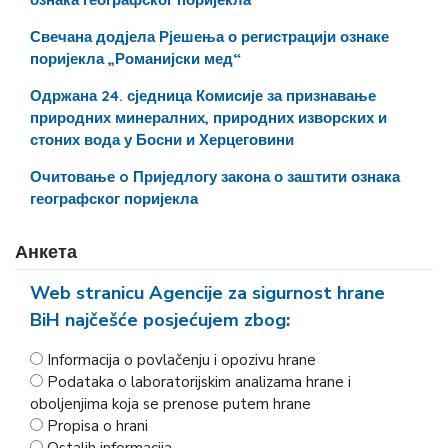
Свечана додјела Рјешења о регистрацији ознаке
поријекла „Романијски мед“
Одржана 24. сједница Комисије за признавање
природних минералних, природних изворских и
стоних вода у Босни и Херцеговини
Очитовање o Приједлогу закона о заштити ознака
географског поријекла
Анкета
Web stranicu Agencije za sigurnost hrane
BiH najčešće posjećujem zbog:
Informacija o povlačenju i opozivu hrane
Podataka o laboratorijskim analizama hrane i
oboljenjima koja se prenose putem hrane
Propisa o hrani
Ostalih informacija