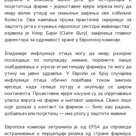
посјетитоца фарми – једноставне мјере опреза могу да
имају велик утицај на смањење ширења ове озбиљне
болести. Ова кампања пружа практичне смјернице за
заштиту јата и очување европског сектора живинарства“,
изјавила је Клер Бари (
Claire Bury
), замјеница главног
директора за одрживост хране у Европској комисији.
Епидемије инфлуенце птица могу да имају разорне
посљедице по популацију живине, поремете ланце
снабдијевања и угрозе егзистенцију фармера те могу да
утичу на јавно здравље. У Европи се број случајева
инфлуенце птица обично повећава током зимских
мјесеци, када селице путују и окупљају се широм
континента. Проактивне мјере кључне су за спрјечавање
уласка вируса на фарме и његовог ширења. Свако лице
које долази у контакт са фармом — било као радник,
добављач или посјетиоц — има улогу у заштити живине.
Европска комисија затражила је од
ЕFSА
да спроведе
истраживање о перцепцији ризика од стране фармера,