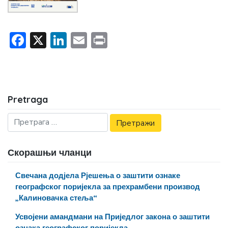
Facebook
X
LinkedIn
Email
Print
Pretraga
Скорашњи чланци
Свечана додјела Рјешења о заштити ознаке
географског поријекла за прехрамбени производ
„Калиновачка стеља“
Усвојени амандмани на Приједлог закона о заштити
ознака географског поријекла