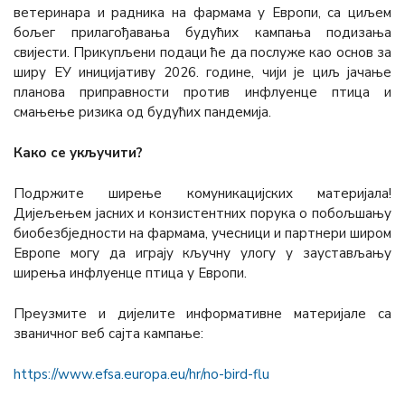
ветеринара и радника на фармама у Европи, са циљем
бољег прилагођавања будућих кампања подизања
свијести. Прикупљени подаци ће да послуже као основ за
ширу ЕУ иницијативу 2026. године, чији је циљ јачање
планова приправности против инфлуенце птица и
смањење ризика од будућих пандемија.
Како се укључити?
Подржите ширење комуникацијских материјала!
Дијељењем јасних и конзистентних порука о побољшању
биобезбједности на фармама, учесници и партнери широм
Европе могу да играју кључну улогу у заустављању
ширења инфлуенце птица у Европи.
Преузмите и дијелите информативне материјале са
званичног веб сајта кампање:
https://www.efsa.europa.eu/hr/no-bird-flu