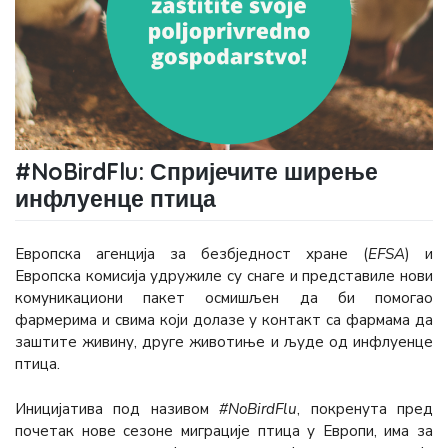
#NoBirdFlu: Спријечите ширење
инфлуенце птица
Европска агенција за безбједност хране (
ЕFSА
) и
Европска комисија удружиле су снаге и представиле нови
комуникациoни пакет осмишљен да би помогао
фармерима и свима који долазе у контакт са фармама да
заштите живину, друге животиње и људе од инфлуенце
птица.
Иницијатива под називом
#NoBirdFlu
, покренута пред
почетак нове сезоне миграције птица у Европи, има за