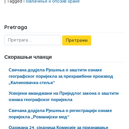
|
Tagged
Повлачење и опозив хране
Pretraga
Скорашњи чланци
Свечана додјела Рјешења о заштити ознаке
географског поријекла за прехрамбени производ
„Калиновачка стеља“
Усвојени амандмани на Приједлог закона о заштити
ознака географског поријекла
Свечана додјела Рјешења о регистрацији ознаке
поријекла „Романијски мед“
Одржана 24. сједница Комисије за признавање