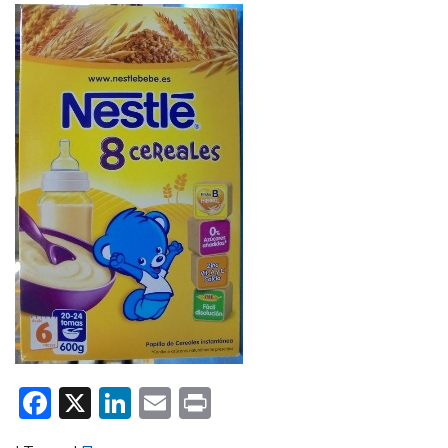
Facebook
X
LinkedIn
Email
Print