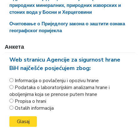
природних минералних, природних изворских и
стоних вода у Босни и Херцеговини
Очитовање o Приједлогу закона о заштити ознака
географског поријекла
Анкета
Web stranicu Agencije za sigurnost hrane
BiH najčešće posjećujem zbog:
Informacija o povlačenju i opozivu hrane
Podataka o laboratorijskim analizama hrane i
oboljenjima koja se prenose putem hrane
Propisa o hrani
Ostalih informacija