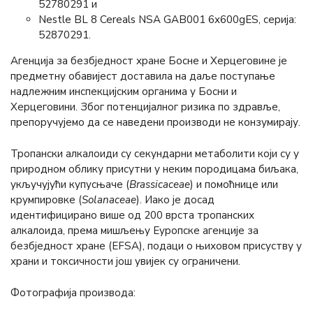
52780291 и
Nestle BL 8 Cereals NSA GAB001 6x600gES, серија:
52870291.
Агенција за безбједност хране Босне и Херцеговине је
предметну обавијест доставила на даље поступање
надлежним инспекцијским органима у Босни и
Херцеговини. Због потенцијалног ризика по здравље,
препоручујемо да се наведени производи не конзумирају.
Тропански алкалоиди су секундарни метаболити који су у
природном облику присутни у неким породицама биљака,
укључујући купусњаче (
Brassicaceae
) и помоћнице или
крумпировке (
Solanaceae
). Иако је досад
идентифицирано више од 200 врста тропанских
алкалоида, према мишљењу Еуропске агенције за
безбједност хране (ЕFSА), подаци о њиховом присуству у
храни и токсичности још увијек су ограничени.
Фотографија производа: