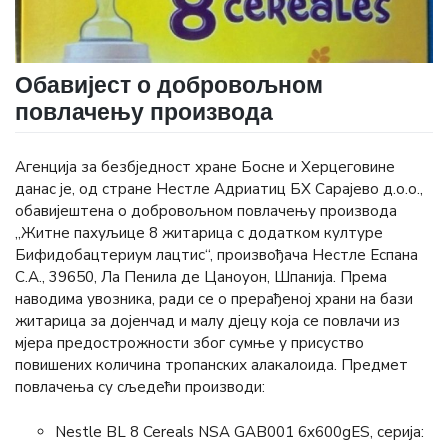
Обавијест о добровољном
повлачењу производа
Агенција за безбједност хране Босне и Херцеговине
данас је, од стране Нестле Адриатиц БХ Сарајево д.о.о.,
обавијештена о добровољном повлачењу производа
„Житне пахуљице 8 житарица с додатком културе
Бифидобацтериум лацтис“, произвођача Нестле Еспана
С.А., 39650, Ла Пенила де Цаноyон, Шпанија. Према
наводима увозника, ради се о прерађеној храни на бази
житарица за дојенчад и малу дјецу која се повлачи из
мјера предострожности због сумње у присуство
повишених количина тропанских алакалоида. Предмет
повлачења су сљедећи производи:
Nestle BL 8 Cereals NSA GAB001 6x600gES, серија: