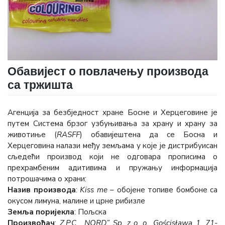
Обавијест о повлачењу производа
са тржишта
Агенција за безбједност хране Босне и Херцеговине је
путем Система брзог узбуњивања за храну и храну за
животиње (
RASFF
) обавијештена да се Босна и
Херцеговина налази међу земљама у које је дистрибуисан
сљедећи производ који не одговара прописима о
прехрамбеним адитивима и пружању информација
потрошачима о храни:
Назив производа
:
Kiss me
– обојене топиве бомбоне са
окусом лимуна, малине и црне рибизле
Земља поријекла
: Пољска
Произвођач
:
Z.P.C. „NORD” Sp. z o .o., Gościsława 1, 71-