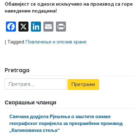
Обавијест се односи искључиво на производ са горе
наведеним подацима!
Facebook
X
LinkedIn
Email
Print
|
Tagged
Повлачење и опозив хране
Pretraga
Скорашњи чланци
Свечана додјела Рјешења о заштити ознаке
географског поријекла за прехрамбени производ
„Калиновачка стеља“