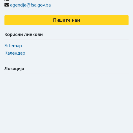
agencija@fsa.gov.ba
Пишите нам
Корисни линкови
Sitemap
Календар
Локација