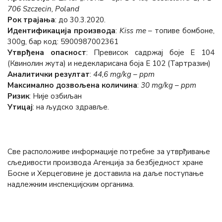
706 Szczecin, Poland
Рок трајања
: до 30.3.2020.
Идентификација производа
:
Kiss me
– топиве бомбоне,
300g, бар код: 5900987002361
Утврђена опасност
: Превисок садржај боје Е 104
(Квинолин жута) и недекларисана боја Е 102 (Тартразин)
Аналитички резултат
:
44,6 mg/kg – ppm
Максимално дозвољена количина
:
30 mg/kg – ppm
Ризик
: Није озбиљан
Утицај
: на људско здравље.
Све расположиве информације потребне за утврђивање
сљедивости производа Агенција за безбједност хране
Босне и Херцеговине је доставила на даље поступање
надлежним инспекцијским органима.