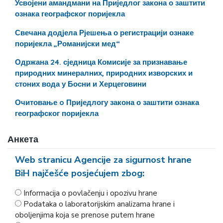
Усвојени амандмани на Приједлог закона о заштити
ознака географског поријекла
Свечана додјела Рјешења о регистрацији ознаке
поријекла „Романијски мед“
Одржана 24. сједница Комисије за признавање
природних минералних, природних изворских и
стоних вода у Босни и Херцеговини
Очитовање o Приједлогу закона о заштити ознака
географског поријекла
Анкета
Web stranicu Agencije za sigurnost hrane
BiH najčešće posjećujem zbog:
Informacija o povlačenju i opozivu hrane
Podataka o laboratorijskim analizama hrane i
oboljenjima koja se prenose putem hrane