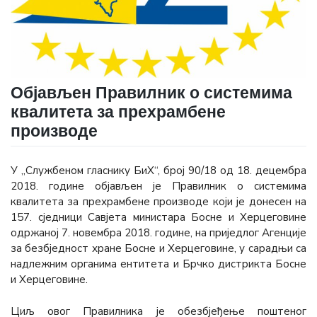
Објављен Правилник о системима
квалитета за прехрамбене
производе
У „Службеном гласнику БиХ“, број 90/18 од 18. децембра
2018. године објављен је Правилник о системима
квалитета за прехрамбене производе који је донесен на
157. сједници Савјета министара Босне и Херцеговине
одржаној 7. новембра 2018. године, на приједлог Агенције
за безбједност хране Босне и Херцеговине, у сарадњи са
надлежним органима ентитета и Брчко дистрикта Босне
и Херцеговине.
Циљ овог Правилника је обезбјеђење поштеног