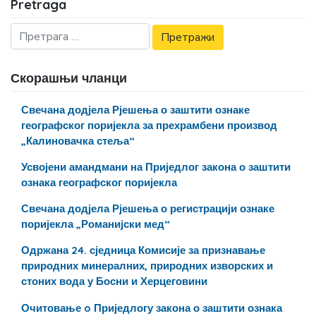
Pretraga
Скорашњи чланци
Свечана додјела Рјешења о заштити ознаке
географског поријекла за прехрамбени производ
„Калиновачка стеља“
Усвојени амандмани на Приједлог закона о заштити
ознака географског поријекла
Свечана додјела Рјешења о регистрацији ознаке
поријекла „Романијски мед“
Одржана 24. сједница Комисије за признавање
природних минералних, природних изворских и
стоних вода у Босни и Херцеговини
Очитовање o Приједлогу закона о заштити ознака