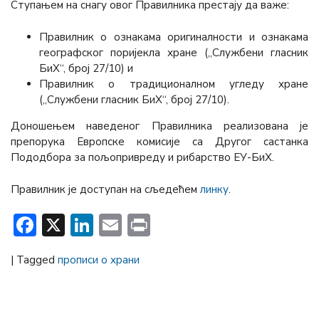
Ступањем на снагу овог Правилника престају да важе:
Правилник о ознакама оригиналности и ознакама
географског поријекла хране („Службени гласник
БиХ“, број 27/10) и
Правилник о традиционалном угледу хране
(„Службени гласник БиХ“, број 27/10).
Доношењем наведеног Правилника реализована је
препорука Европске комисије са Другог састанка
Пододбора за пољопривреду и рибарство ЕУ-БиХ.
Правилник је доступан на сљедећем
линку
.
Facebook
X
LinkedIn
Email
Print
|
Tagged
прописи о храни