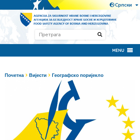
MENU
Почетна
Вијести
Географско поријекло