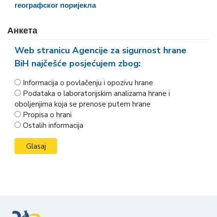
географског поријекла
Анкета
Web stranicu Agencije za sigurnost hrane
BiH najčešće posjećujem zbog:
Informacija o povlačenju i opozivu hrane
Podataka o laboratorijskim analizama hrane i
oboljenjima koja se prenose putem hrane
Propisa o hrani
Ostalih informacija