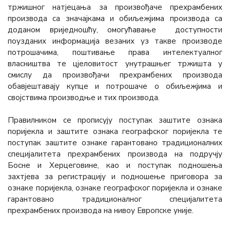
тржишног натјецањa за произвођаче прехрамбених
производа са значајкама и обиљежјима производа са
доданом вриједношћу, омогућaвaње доступности
поузданих информација везаних уз такве производе
потрошачима, поштивање права интелектуалног
власништва те цјеловитост унутрашњег тржишта у
смислу да произвођачи прехрамбених производа
обавјештавају купце и потрошаче о обиљежјима и
својствима производње и тих производа.
Правилником се прописују поступак заштите ознака
поријекла и заштите ознака географског поријекла те
поступак заштите ознаке гарантовано традиционалних
специјалитета прехрамбених производа на подручју
Босне и Херцеговине, као и поступак подношења
захтјева за регистрацију и подношење приговора за
ознаке поријекла, ознаке географског поријекла и ознаке
гарантовано традиционалног специјалитета
прехрамбених производа на нивоу Европске уније.