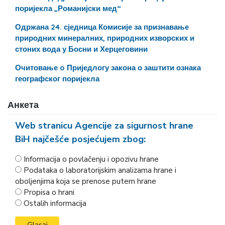
поријекла „Романијски мед“
Одржана 24. сједница Комисије за признавање
природних минералних, природних изворских и
стоних вода у Босни и Херцеговини
Очитовање o Приједлогу закона о заштити ознака
географског поријекла
Анкета
Web stranicu Agencije za sigurnost hrane
BiH najčešće posjećujem zbog:
Informacija o povlačenju i opozivu hrane
Podataka o laboratorijskim analizama hrane i
oboljenjima koja se prenose putem hrane
Propisa o hrani
Ostalih informacija