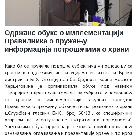
Одржане обуке о имплементацији
Правилника о пружању
информација потрошачима о храни
Како би се пружила подршка субјектима у пословању са
храном и надлежним институцијама ентитета и Брчко
дистрикта БиХ, Агенција за безбједност хране Босне и
Херцеговине је организовала обуке под називом
„Теоријски и практични тренинг за субјекте у пословању
са храном о имплементацији кључних одредби
Правилника о пружању обавијести потрошачима о храни
(„Службени гласник БиХ“, број 68/13), са специфичним
освртом на израчунавање нутритивних вриједности“.
Учесницима обука пружена је техничка помоћ по питању
означавања, оглашавања и презентације хране, и то кроз