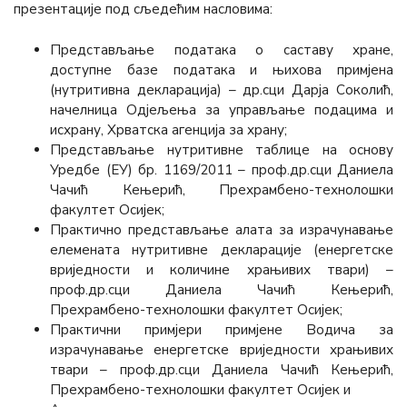
презентације под сљедећим насловима:
Представљање података о саставу хране,
доступне базе података и њихова примјена
(нутритивна декларација) – др.сци Дарја Соколић,
начелница Одјељења за управљање подацима и
исхрану, Хрватска агенција за храну;
Представљање нутритивне таблице на основу
Уредбе (ЕУ) бр. 1169/2011 – проф.др.сци Даниела
Чачић Кењерић, Прехрамбено-технолошки
факултет Осијек;
Практично представљање алата за израчунавање
елемената нутритивне декларације (енергетске
вриједности и количине храњивих твари) –
проф.др.сци Даниела Чачић Кењерић,
Прехрамбено-технолошки факултет Осијек;
Практични примјери примјене Водича за
израчунавање енергетске вриједности храњивих
твари – проф.др.сци Даниела Чачић Кењерић,
Прехрамбено-технолошки факултет Осијек и