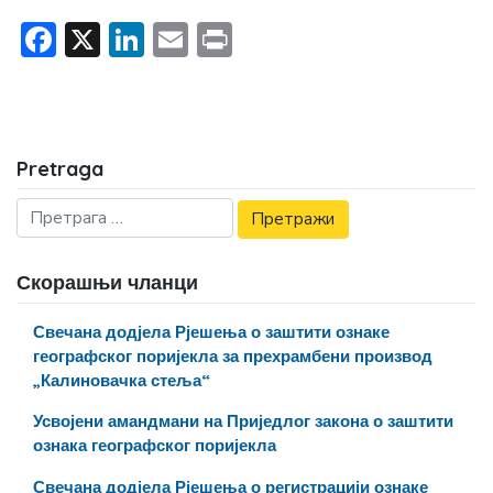
Facebook
X
LinkedIn
Email
Print
Pretraga
Скорашњи чланци
Свечана додјела Рјешења о заштити ознаке
географског поријекла за прехрамбени производ
„Калиновачка стеља“
Усвојени амандмани на Приједлог закона о заштити
ознака географског поријекла
Свечана додјела Рјешења о регистрацији ознаке