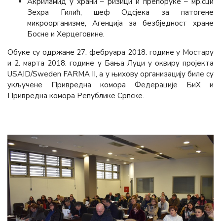
Акриламид у храни – ризици и препоруке – мр.сци
Зехра Гилић, шеф Одсјека за патогене
микроорганизме, Агенција за безбједност хране
Босне и Херцеговине.
Обуке су одржане 27. фебруара 2018. године у Мостару
и 2. марта 2018. године у Бања Луци у оквиру пројекта
USAID/Sweden FARMA II, а у њихову организацију биле су
укључене Привредна комора Федерације БиХ и
Привредна комора Републике Српске.