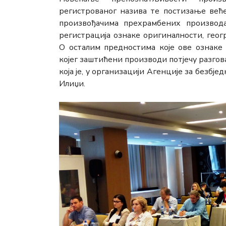
регистрованог назива те постизање већ
произвођачима прехрамбених производ
регистрација ознаке оригиналности, геог
О осталим предностима које ове ознаке 
којег заштићени производи потјечу разго
која је, у организацији Агенције за безбј
Илиџи.