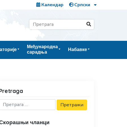
Календар
Међународна
аторије
Набавке
сарадња
Pretraga
Скорашњи чланци