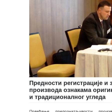
Предности регистрације и
производа ознакама оригин
и традиционалног угледа
Повећање препознатљивости произв