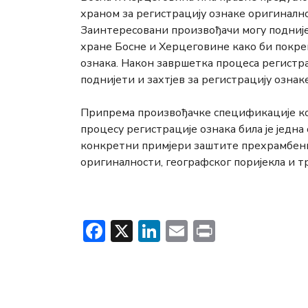
храном за регистрацију ознаке оригинално
Заинтересовани произвођачи могу поднијет
хране Босне и Херцеговине како би покре
ознака. Након завршетка процеса регистра
поднијети и захтјев за регистрацију ознак
Припрема произвођачке спецификације која
процесу регистрације ознака била је једна
конкретни примјери заштите прехрамбени
оригиналности, географског поријекла и т
Facebook
X
LinkedIn
Email
Print