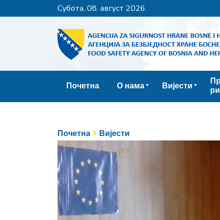
субота, 08. август 2026.
Пр
Почетна
О нама
Вијести
ри
Почетна
Вијести