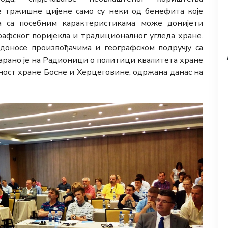
е тржишне цијене само су неки од бенефита које
а са посебним карактеристикама може донијети
рафског поријекла и традиционалног угледа хране.
доносе произвођачима и географском подручју са
варано је на Радионици о политици квалитета хране
едност хране Босне и Херцеговине, одржана данас на