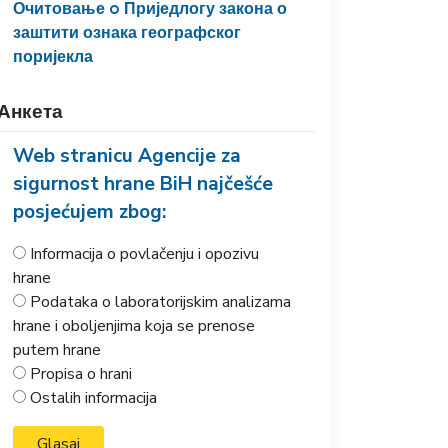
Очитовање o Приједлогу закона о
заштити ознака географског
поријекла
Анкета
Web stranicu Agencije za
sigurnost hrane BiH najčešće
posjećujem zbog:
Informacija o povlačenju i opozivu
hrane
Podataka o laboratorijskim analizama
hrane i oboljenjima koja se prenose
putem hrane
Propisa o hrani
Ostalih informacija