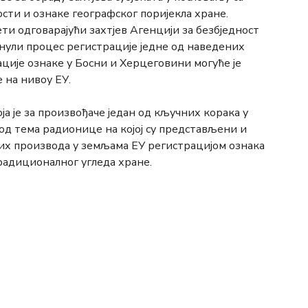
сти и ознаке географског поријекла хране.
и одговарајући захтјев Агенцији за безбједност
нули процес регистрације једне од наведених
ције ознаке у Босни и Херцеговини могуће је
е на нивоу ЕУ.
 је за произвођаче један од кључних корака у
 од тема радионице на којој су представљени и
х производа у земљама ЕУ регистрацијом ознака
радиционалног угледа хране.