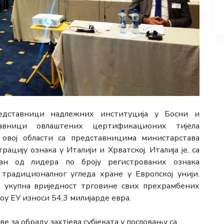
редставници надлежних институција у Босни и
авници овлаштених цертификационих тијела
 овој области са представницима министарстава
ацију ознака у Италији и Хрватској. Италија је, са
дан од лидера по броју регистрованих ознака
 традиционалног угледа хране у Европској унији.
укупна вриједност трговине свих прехрамбених
у ЕУ износи 54,3 милијарде евра.
 за обраду захтјева субјеката у пословању са