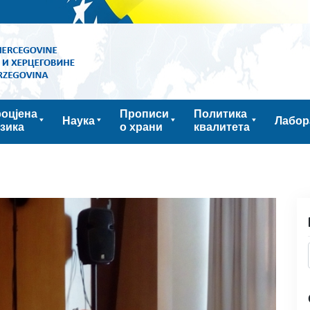
оцјена
Прописи
Политика
Наука
Лабор
зика
о храни
квалитета