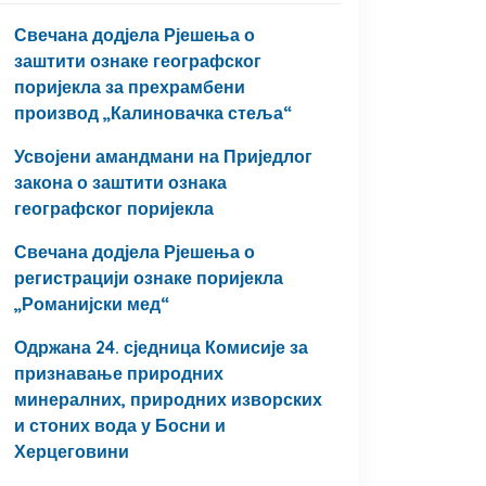
Свечана додјела Рјешења о
заштити ознаке географског
поријекла за прехрамбени
производ „Калиновачка стеља“
Усвојени амандмани на Приједлог
закона о заштити ознака
географског поријекла
Свечана додјела Рјешења о
регистрацији ознаке поријекла
„Романијски мед“
Одржана 24. сједница Комисије за
признавање природних
минералних, природних изворских
и стоних вода у Босни и
Херцеговини