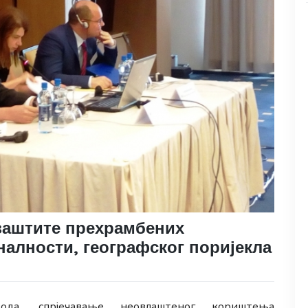
 заштите прехрамбених
алности, географског поријекла
ода, спрјечавање неовлаштеног кориштења