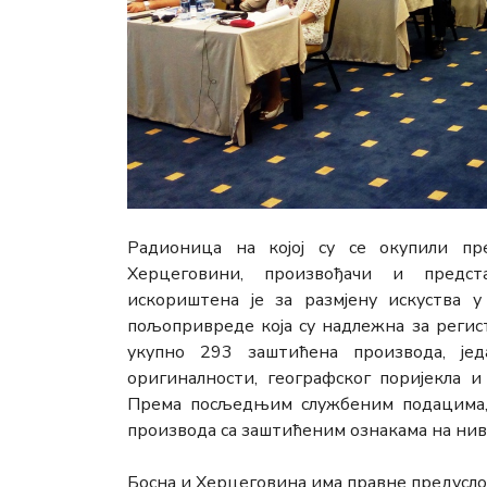
Радионица на којој су се окупили п
Херцеговини, произвођачи и предст
искориштена је за размјену искуства у
пољопривреде која су надлежна за регистр
укупно 293 заштићена производа, је
оригиналности, географског поријекла и
Према посљедњим службеним подацима, 
производа са заштићеним ознакама на ниво
Босна и Херцеговина има правне предуслове