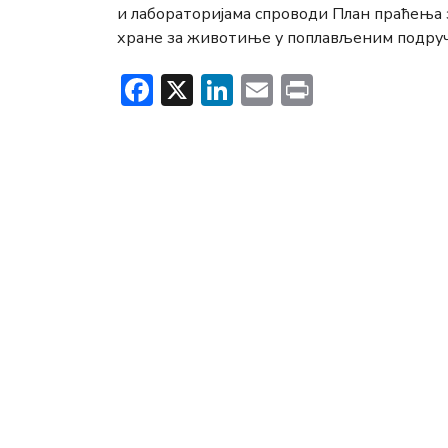
и лабораторијама спроводи План праћења 
хране за животиње у поплављеним подруч
Facebook
X
LinkedIn
Email
Print