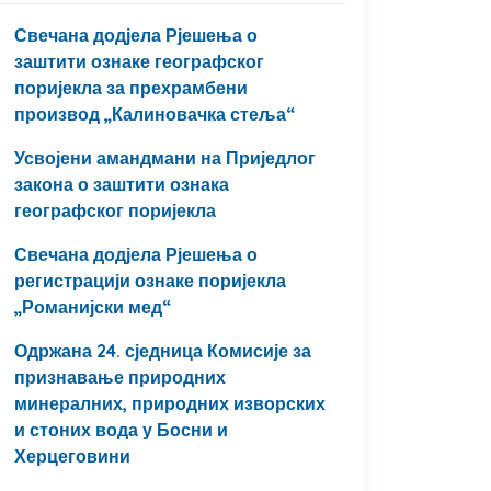
Свечана додјела Рјешења о
заштити ознаке географског
поријекла за прехрамбени
производ „Калиновачка стеља“
Усвојени амандмани на Приједлог
закона о заштити ознака
географског поријекла
Свечана додјела Рјешења о
регистрацији ознаке поријекла
„Романијски мед“
Одржана 24. сједница Комисије за
признавање природних
минералних, природних изворских
и стоних вода у Босни и
Херцеговини