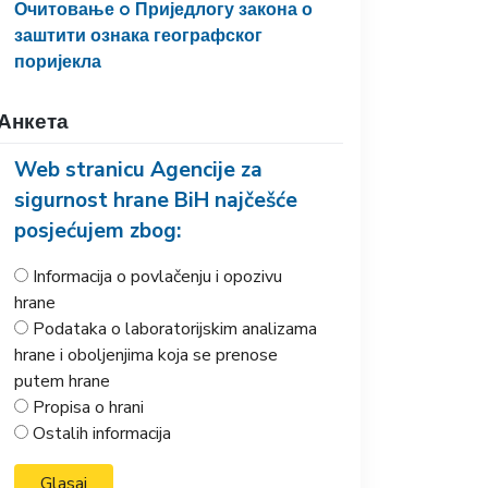
Очитовање o Приједлогу закона о
заштити ознака географског
поријекла
Анкета
Web stranicu Agencije za
sigurnost hrane BiH najčešće
posjećujem zbog:
Informacija o povlačenju i opozivu
hrane
Podataka o laboratorijskim analizama
hrane i oboljenjima koja se prenose
putem hrane
Propisa o hrani
Ostalih informacija