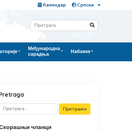
Календар
Међународна
аторије
Набавке
сарадња
Pretraga
Скорашњи чланци