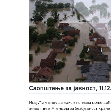
Саопштење за јавност, 11.12.
Имајући у виду да након поплава може доћ
животиње, Агенција за безбједност хране