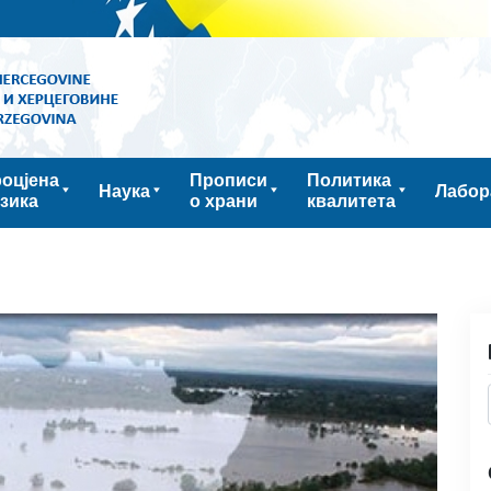
оцјена
Прописи
Политика
Наука
Лабор
зика
о храни
квалитета