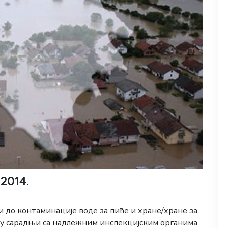
2014.
и до контаминације воде за пиће и хране/хране за
 у сарадњи са надлежним инспекцијским органима