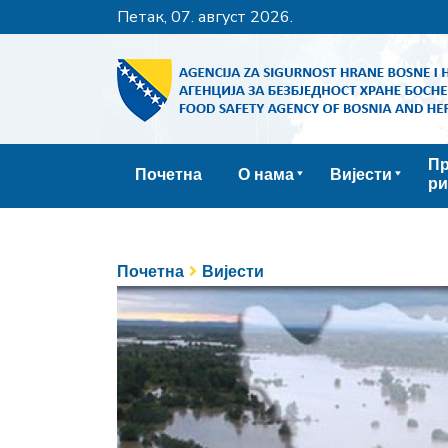
петак, 07. август 2026.
Пр
Почетна
О нама
Вијести
ри
Почетна
Вијести