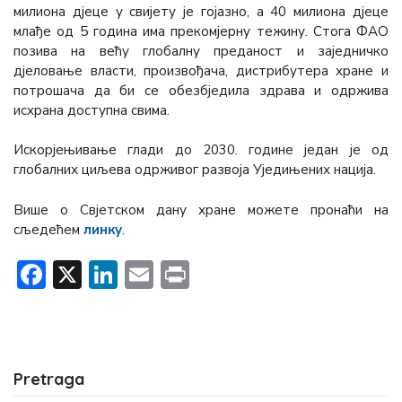
милиона дјеце у свијету је гојазно, а 40 милиона дјеце
млађе од 5 година има прекомјерну тежину. Стога ФАО
позива на већу глобалну преданост и заједничко
дјеловање власти, произвођача, дистрибутера хране и
потрошача да би се обезбједила здрава и одржива
исхрана доступна свима.
Искорјењивање глади до 2030. године један је од
глобалних циљева одрживог развоја Уједињених нација.
Више о Свјетском дану хране можете пронаћи на
сљедећем
линку
.
Facebook
X
LinkedIn
Email
Print
Pretraga