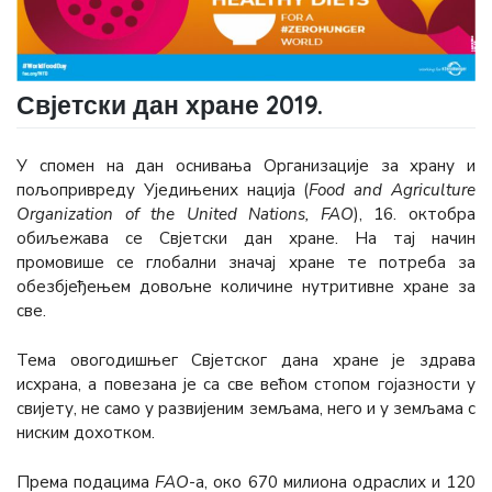
Свјетски дан хране 2019.
У спомен на дан оснивања Организације за храну и
пољопривреду Уједињених нација (
Food and Agriculture
Organization of the United Nations, FAO
), 16. октобра
обиљежава се Свјетски дан хране. На тај начин
промовише се глобални значај хране те потреба за
обезбјеђењем довољне количине нутритивне хране за
све.
Тема овогодишњег Свјетског дана хране је здрава
исхрана, а повезана је са све већом стопом гојазности у
свијету, не само у развијеним земљама, него и у земљама с
ниским дохотком.
Према подацима
FАО
-а, око 670 милиона одраслих и 120