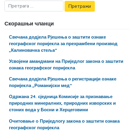
Скорашњи чланци
Свечана додјела Рјешења о заштити ознаке
географског поријекла за прехрамбени производ
„Калиновачка стеља“
Усвојени амандмани на Приједлог закона о заштити
ознака географског поријекла
Свечана додјела Рјешења о регистрацији ознаке
поријекла „Романијски мед“
Одржана 24. сједница Комисије за признавање
природних минералних, природних изворских и
стоних вода у Босни и Херцеговини
Очитовање o Приједлогу закона о заштити ознака
географског поријекла