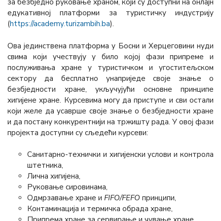
за безбједно руковање храном, који су доступни на онлајн
едукативној платформи за туристичку индустрију
(
https://academy.turizambih.ba
).
Ова јединствена платформа у Босни и Херцеговини нуди
свима који учествују у било којој фази припреме и
послуживања хране у туристичком и угоститељском
сектору да бесплатно унаприједе своје знање о
безбједности хране, укључујући основне принципе
хигијене хране. Курсевима могу да приступе и сви остали
који желе да усаврше своје знање о безбједности хране
и да постану конкурентнији на тржишту рада. У овој фази
пројекта доступни су сљедећи курсеви:
Санитарно-технички и хигијенски услови и контрола
штетника,
Лична хигијена,
Руковање сировинама,
Одмрзавање хране и
FIFО/FЕFО
принципи,
Контаминација и термичка обрада хране,
Припрема хране за сервирање и чување хране,