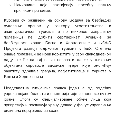
Намирнице које захтијевају посебну пажњу
приликом припреме.
Курсеви су развијени на основу Водича за безбједно
руковање храном у сектору угоститељства и
авантуристичког туризма, а по њиховом завршетку
полазници ће добити сертификат Агенције за
безбједност хране Босне и Херцеговине и
USAID
Пројекта развоја одрживог туризма у БиХ. Стечено
знање полазници ће моћи користити у свом свакодневном
раду, те ће на тај начин показати да се у њиховим
објектима cпроводе законске мјере које омогућују
заштиту здравља грађана, посјетитилаца и туриста у
Босни и Херцеговини.
Неадекватна хигијенска пракса један је од водећих
узрока појаве болести и епидемија које се преносе путем
хране. Стога су специјализоване обуке лица која
припремају и послужују храну дошле у фокус управљања
ризицима поријеклом из хране.