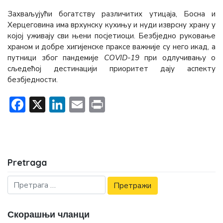
Захваљујући богатству различитих утицаја, Босна и
Херцеговина има врхунску кухињу и нуди изврсну храну у
којој уживају сви њени посјетиоци. Безбједно руковање
храном и добре хигијенске праксе важније су него икад, а
путници због пандемије
COVID-19
при одлучивању о
сљедећој дестинацији приоритет дају аспекту
безбједности.
Facebook
X
LinkedIn
Email
Print
Pretraga
Скорашњи чланци