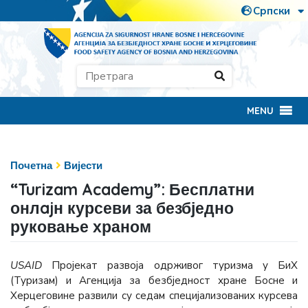
MENU
Почетна
Вијести
“Turizam Academy”: Бесплатни
онлajн курсеви за безбједно
руковање храном
USAID
Пројекат развоја одрживог туризма у БиХ
(Туризам) и Агенција за безбједност хране Босне и
Херцеговине развили су седам специјализованих курсева