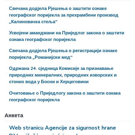
Свечана додјела Рјешења о заштити ознаке
географског поријекла за прехрамбени производ
„Калиновачка стеља“
Усвојени амандмани на Приједлог закона о заштити
ознака географског поријекла
Свечана додјела Рјешења о регистрацији ознаке
поријекла „Романијски мед“
Одржана 24. сједница Комисије за признавање
природних минералних, природних изворских и
стоних вода у Босни и Херцеговини
Очитовање o Приједлогу закона о заштити ознака
географског поријекла
Анкета
Web stranicu Agencije za sigurnost hrane