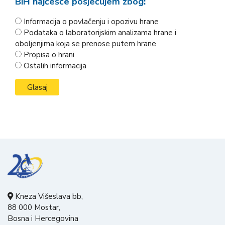
BiH najčešće posjećujem zbog:
Informacija o povlačenju i opozivu hrane
Podataka o laboratorijskim analizama hrane i
oboljenjima koja se prenose putem hrane
Propisa o hrani
Ostalih informacija
Kneza Višeslava bb,
88 000 Mostar,
Bosna i Hercegovina