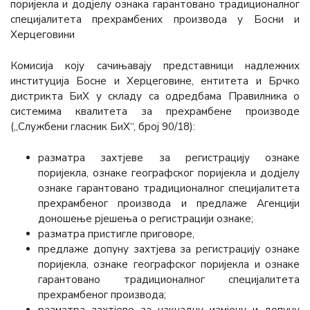
поријекла и додјелу ознака гарантовано традиционалног
специјалитета прехрамбених производа у Босни и
Херцеговини
Комисија коју сачињавају представници надлежних
институција Босне и Херцеговине, ентитета и Брчко
дистрикта БиХ у складу са одредбама Правилника о
системима квалитета за прехрамбене производе
(„Службени гласник БиХ“, број 90/18):
разматра захтјеве за регистрацију ознаке
поријекла, ознаке географског поријекла и додјелу
ознаке гарантовано традиционалног специјалитета
прехрамбеног производа и предлаже Агенцији
доношење рјешења о регистрацији ознаке;
разматра пристигле приговоре,
предлаже допуну захтјева за регистрацију ознаке
поријекла, ознаке географског поријекла и ознаке
гарантовано традиционалног специјалитета
прехрамбеног производа;
разматра захтјеве за накнадну измјену и допуну