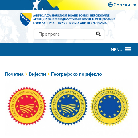
MENU
Почетна
Вијести
Географско поријекло