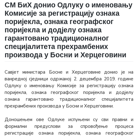
СМ БиХ донио Одлуку о именовању
Комисије за регистрацију ознака
поријекла, ознака географског
поријекла и додјелу ознака
гарантовано традиционалног
специјалитета прехрамбених
производа у Босни и Херцеговини
Савјет министара Босне и Херцеговине донио је на
ванредној сједници одржаној 2. децембра 2019. године
Одлуку о именовању Комисије за регистрацију ознака
поријекла, ознака географског поријекла и додјелу
ознака гарантовано традиционалног специјалитета
прехрамбених производа у Босни и Херцеговини.
Доношењем ове Одлуке испуњени су сви правни и
формални предуслови за спровођење процеса
регистрације ознака поријекла, ознака географског