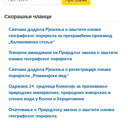
Скорашњи чланци
Свечана додјела Рјешења о заштити ознаке
географског поријекла за прехрамбени производ
„Калиновачка стеља“
Усвојени амандмани на Приједлог закона о заштити
ознака географског поријекла
Свечана додјела Рјешења о регистрацији ознаке
поријекла „Романијски мед“
Одржана 24. сједница Комисије за признавање
природних минералних, природних изворских и
стоних вода у Босни и Херцеговини
Очитовање o Приједлогу закона о заштити ознака
географског поријекла