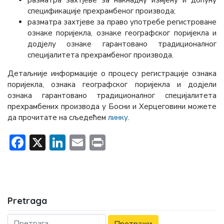
спецификације прехрамбеног производа;
разматра захтјеве за право употребе регистроване
ознаке поријекла, ознаке географског поријекла и
додјелу ознаке гарантовано традиционалног
специјалитета прехрамбеног производа.
Детаљније информације о процесу регистрације ознака
поријекла, ознака географског поријекла и додјели
ознака гарантовано традиционалног специјалитета
прехрамбених производа у Босни и Херцеговини можете
да прочитате на сљедећем
линку
.
Facebook
X
LinkedIn
Email
Print
Pretraga