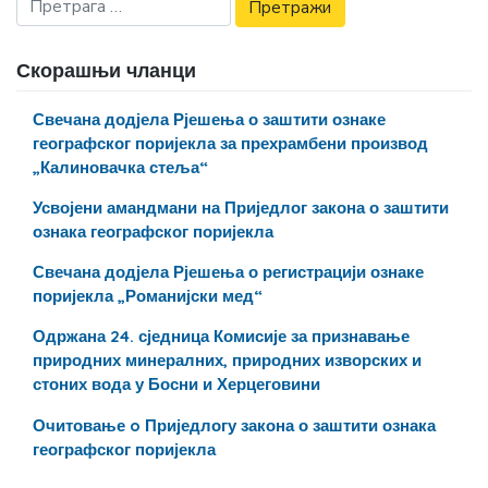
Скорашњи чланци
Свечана додјела Рјешења о заштити ознаке
географског поријекла за прехрамбени производ
„Калиновачка стеља“
Усвојени амандмани на Приједлог закона о заштити
ознака географског поријекла
Свечана додјела Рјешења о регистрацији ознаке
поријекла „Романијски мед“
Одржана 24. сједница Комисије за признавање
природних минералних, природних изворских и
стоних вода у Босни и Херцеговини
Очитовање o Приједлогу закона о заштити ознака
географског поријекла