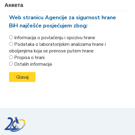
Анкета
Web stranicu Agencije za sigurnost hrane
BiH najčešće posjećujem zbog:
Informacija o povlačenju i opozivu hrane
Podataka o laboratorijskim analizama hrane i
oboljenjima koja se prenose putem hrane
Propisa o hrani
Ostalih informacija