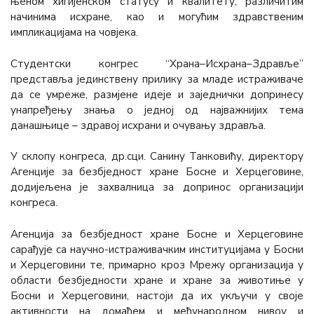
њеном хигијенском статусу и квалитету, различитим
начинима исхране, као и могућим здравственим
импликацијама на човјека.
Студентски конгрес “Храна–Исхрана–Здравље”
представља јединствену прилику за младе истраживаче
да се умреже, размјене идеје и заједнички допринесу
унапређењу знања о једној од најважнијих тема
данашњице – здравој исхрани и очувању здравља.
У склопу конгреса, др.сци. Санину Танковићу, директору
Агенције за безбједност хране Босне и Херцеговине,
додијељена је захвалница за допринос организацији
конгреса.
Агенција за безбједност хране Босне и Херцеговине
сарађује са научно-истраживачким институцијама у Босни
и Херцеговини те, примарно кроз Мрежу организација у
области безбједности хране и хране за животиње у
Босни и Херцеговини, настоји да их укључи у своје
активности на домаћем и међународном нивоу и