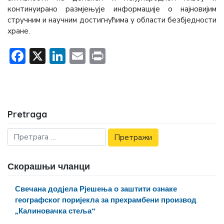
континуирано размјењује информације о најновијим
стручним и научним достигнућима у области безбједности
хране.
Facebook
X
LinkedIn
Email
Print
Pretraga
Скорашњи чланци
Свечана додјела Рјешења о заштити ознаке
географског поријекла за прехрамбени производ
„Калиновачка стеља“