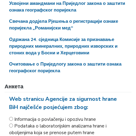
Усвојени амандмани на Приједлог закона о заштити
ознака географског поријекла
Свечана додјела Рјешења о регистрацији ознаке
поријекла „Романијски мед“
Одржана 24. сједница Комисије за признавање
природних минералних, природних изворских и
стоних вода у Босни и Херцеговини
Очитовање o Приједлогу закона о заштити ознака
географског поријекла
Анкета
Web stranicu Agencije za sigurnost hrane
BiH najčešće posjećujem zbog:
Informacija o povlačenju i opozivu hrane
Podataka o laboratorijskim analizama hrane i
oboljenjima koja se prenose putem hrane