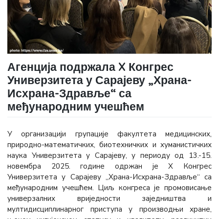
Агенција подржала X Конгрес
Универзитета у Сарајеву „Храна-
Исхрана-Здравље“ са
међународним учешћем
У организацији групације факултета медицинских,
природно-математичких, биотехничких и хуманистичких
наука Универзитета у Сарајеву, у периоду од 13.-15.
новембра 2025. године одржан је X Конгрес
Универзитета у Сарајеву „Храна-Исхрана-Здравље“ са
међународним учешћем. Циљ конгреса је промовисање
универзалних вриједности заједништва и
мултидисциплинарног приступа у производњи хране,