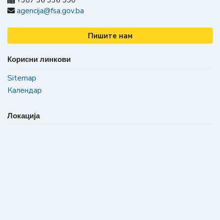
+387 36 336 990
agencija@fsa.gov.ba
Пишите нам
Корисни линкови
Sitemap
Календар
Локација