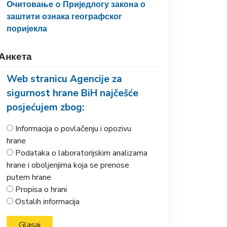
Очитовање o Приједлогу закона о
заштити ознака географског
поријекла
Анкета
Web stranicu Agencije za
sigurnost hrane BiH najčešće
posjećujem zbog:
Informacija o povlačenju i opozivu
hrane
Podataka o laboratorijskim analizama
hrane i oboljenjima koja se prenose
putem hrane
Propisa o hrani
Ostalih informacija