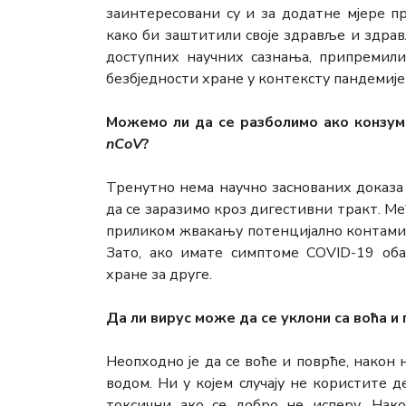
заинтересовани су и за додатне мјере п
како би заштитили своје здравље и здрав
доступних научних сазнања, припремили
безбједности хране у контексту пандемиј
Можемо ли да се разболимо ако конзум
nCоV
?
Тренутно нема научно заснованих доказа 
да се заразимо кроз дигестивни тракт. М
приликом жвакању потенцијално контамин
Зато, ако имате симптоме COVID-19 оба
хране за друге.
Да ли вирус може да се уклони са воћа и 
Неопходно је да се воће и поврће, након 
водом. Ни у којем случају не користите 
токсични ако се добро не исперу. Нак