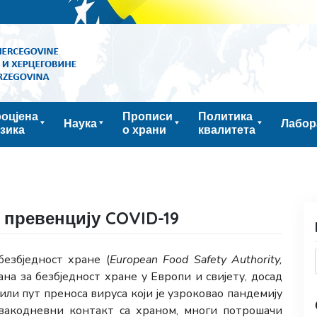
оцјена
Прописи
Политика
Наука
Лабор
зика
о храни
квалитета
 превенцију COVID-19
езбједност хране (
European Food Safety Authority,
на за безбједност хране у Европи и свијету, досад
или пут преноса вируса који је узроковао пандемију
свакодневни контакт са храном, многи потрошачи