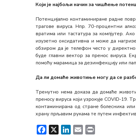
Који је најбољи начин за чишћење потен
Потенцијално контаминиране радне површ
трагове вируса. Нпр. 70-процентни алко
вратима или тастатура за компјутер. Ако
изузетно оксидативна и може да нагризе
обзиром да је телефон често у директно
буде главни вектор за пренос вируса. Е
помоћу марамица за дезинфекцију или па
Да ли домаће животиње могу да се раз
Тренутно нема доказа да домаће животи
преносу вируса који узрокује COVID-19. Тр
контаминирана од стране болесника или
храну прљавим рукама те путем инфекти
Facebook
X
LinkedIn
Email
Print