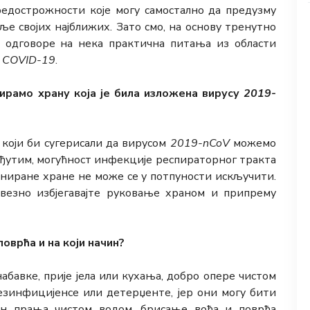
редострожности које могу самостално да предузму
ље својих најближих. Зато смо, на основу тренутно
 одговоре на нека практична питања из области
е
COVID-19
.
ирамо храну која је била изложена вирусу
2019-
који би сугерисали да вирусом
2019-nCoV
можемо
еђутим, могућност инфекције респираторног тракта
иране хране не може се у потпуности искључити.
везно избјегавајте руковање храном и припрему
поврћа и на који начин?
набавке, прије јела или кухања, добро опере чистом
дезинфицијенсе или детерџенте, јер они могу бити
он прања чистом водом, брисање воћа и поврћа