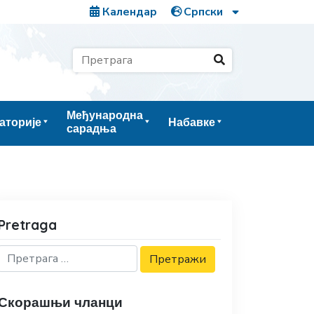
Календар
Међународна
аторије
Набавке
сарадња
Pretraga
Скорашњи чланци