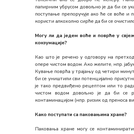
папирним убрусом довољно је да би се ук
поступање препоручује ако ће се воће и п
користи алкохолно сирће да би се очистило
Могу ли да једем воће и поврће у свје
конзумације?
Као што је речено у одговору на претход
опере чистом водом. Ако желите, нпр. јабу
Кување поврћа у трајању од четири минут
би се уништили сви потенцијално присутни
је тако предвиђено рецептом или то ради
чистом водом довољно је да би се р
контаминацијом (нпр. ризик од преноса вир
Како поступати са паковањима хране?
Паковања хране могу се контаминират