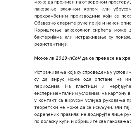
може да преживи на отвореном простору 
паковање влажном крпом или убрусом 
прехрамбеним производима који се пох
Обавезно оперите руке прије и након опис
Кориштење алкохолног сирћета може д
бактеријама, али истраживања су показа
резистентнији.
Може ли
2019-nCoV
да се пренесе на хра
Истраживања која су спроведена у условима
су да вирус може ода опстане на ин
периодима. На пластици и нерђају
експерименталним условима, на картону в
у контакт са вирусом услијед руковања
теоретски не може да се искључи, али тај
одређених правила: не додирујте лице ру
по доласку кући и обришите сва паковања