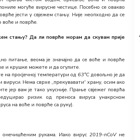
лониле могуће вирусне честице. Посебно се овакво
оврће јести у свјежем стању. Није неопходно да се
 воће и поврће.
жем стању? Да ли поврће морам да скувам прије
но питање, веома је значајно да се воће и поврће
ке и крушке можете и да огулите.
е на просјечној температури од
63°C
довољно је да
 вируси. Нема сврхе „прекувавати“ храну, осим ако
те јер вам је тако укусније. Прање свјежег поврћа
едуцирао ризик од преноса вируса унакрсном
уса на воће и поврће са руку).
и онечишћеним рукама. Иако вирус
2019-nCoV
не