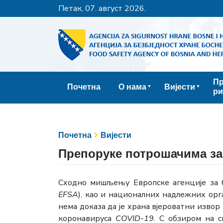
петак, 07. август 2026.
Пр
Почетна
О нама
Вијести
ри
Почетна
Вијести
Препоруке потрошачима за
Сходно мишљењу Европске агенције за б
EFSA
), као и националних надлежних орга
нема доказа да је храна вјероватни извор 
коронавируса
COVID-19
. С обзиром на 