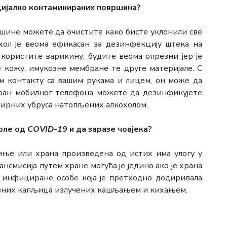
цијално контаминираних површина?
ине можете да очистите како бисте уклонили све
хол је веома ефикасан за дезинфекцију штека на
 користите варикину, будите веома опрезни јер је
 кожу, имукозне мембране те друге материјале. С
м контакту са вашим рукама и лицем, он може да
кран мобилног телефона можете да дезинфикујете
пирних убруса натопљених алкохолом.
боле од
COVID-19
и да заразе човјека?
ње или храна произведена од истих има улогу у
ансмисија путем хране могућа је једино ако је храна
 инфициране особе која је претходно додиривала
вних капљица излучених кашљањем и кихањем.