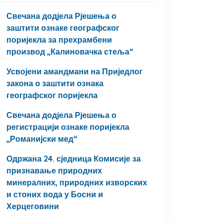
Свечана додјела Рјешења о
заштити ознаке географског
поријекла за прехрамбени
производ „Калиновачка стеља“
Усвојени амандмани на Приједлог
закона о заштити ознака
географског поријекла
Свечана додјела Рјешења о
регистрацији ознаке поријекла
„Романијски мед“
Одржана 24. сједница Комисије за
признавање природних
минералних, природних изворских
и стоних вода у Босни и
Херцеговини