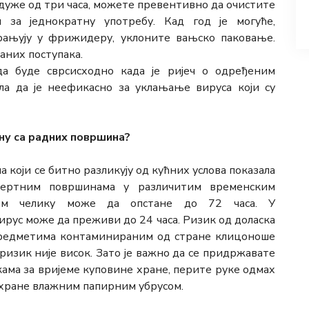
дуже од три часа, можете превентивно да очистите
за једнократну употребу. Кад год је могуће,
рањују у фрижидеру, уклоните вањско паковање.
аних поступака.
а буде сврсисходно када је ријеч о одређеним
ла да је неефикасно за уклањање вируса који су
ну са радних површина?
 који се битно разликују од кућних услова показала
ертним површинама у различитим временским
ћем челику може да опстане до 72 часа. У
ирус може да преживи до 24 часа. Ризик од доласка
 предметима контаминираним од стране клицоноше
 ризик није висок. Зато је важно да се придржавате
кама за вријеме куповине хране, перите руке одмах
 хране влажним папирним убрусом.