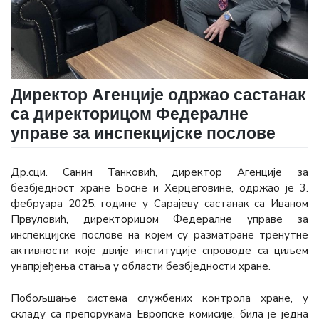
Директор Агенције одржао састанак
са директорицом Федералне
управе за инспекцијске послове
Др.сци. Санин Танковић, директор Агенције за
безбједност хране Босне и Херцеговине, одржао је 3.
фебруара 2025. године у Сарајеву састанак са Иваном
Првуловић, директорицом Федералне управе за
инспекцијске послове на којем су разматране тренутне
активности које двије институције спроводе са циљем
унапрјеђења стања у области безбједности хране.
Побољшање система службених контрола хране, у
складу са препорукама Европске комисије, била је једна