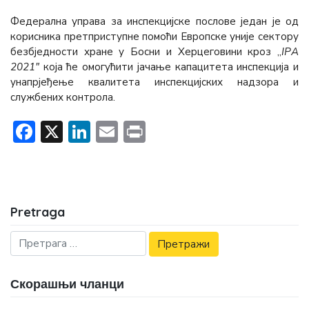
Федерална управа за инспекцијске послове један је од
корисника претприступне помоћи Европске уније сектору
безбједности хране у Босни и Херцеговини кроз „
IPА
2021″
која ће омогућити јачање капацитета инспекција и
унапрјеђење квалитета инспекцијских надзора и
службених контрола.
Facebook
X
LinkedIn
Email
Print
Pretraga
Скорашњи чланци