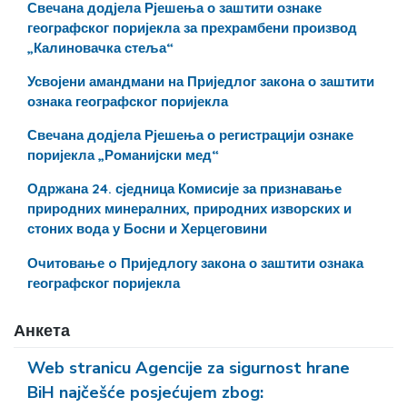
Свечана додјела Рјешења о заштити ознаке
географског поријекла за прехрамбени производ
„Калиновачка стеља“
Усвојени амандмани на Приједлог закона о заштити
ознака географског поријекла
Свечана додјела Рјешења о регистрацији ознаке
поријекла „Романијски мед“
Одржана 24. сједница Комисије за признавање
природних минералних, природних изворских и
стоних вода у Босни и Херцеговини
Очитовање o Приједлогу закона о заштити ознака
географског поријекла
Анкета
Web stranicu Agencije za sigurnost hrane
BiH najčešće posjećujem zbog: