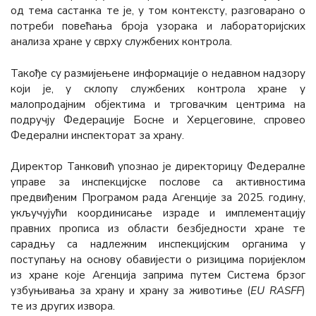
од тема састанка те је, у том контексту, разговарано о
потреби повећања броја узорака и лабораторијских
анализа хране у сврху службених контрола.
Такође су размијењене информације о недавном надзору
који је, у склопу службених контрола хране у
малопродајним објектима и трговачким центрима на
подручју Федерације Босне и Херцеговине, спровео
Федерални инспекторат за храну.
Директор Танковић упознао је директорицу Федералне
управе за инспекцијске послове са активностима
предвиђеним Програмом рада Агенције за 2025. годину,
укључујући координисање израде и имплементацију
правних прописа из области безбједности хране те
сарадњу са надлежним инспекцијским органима у
поступању на основу обавијести о ризицима поријеклом
из хране које Агенција заприма путем Система брзог
узбуњивања за храну и храну за животиње (
ЕU RASFF
)
те из других извора.