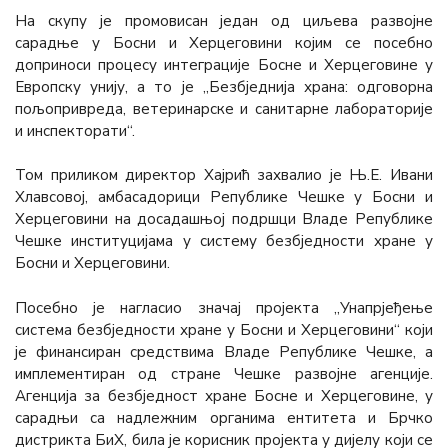
На скупу је промовисан један од циљева развојне
сарадње у Босни и Херцеговини којим се посебно
доприноси процесу интеграције Босне и Херцеговине у
Европску унију, а то је „Безбједнија храна: одговорна
пољопривреда, ветеринарске и санитарне лабораторије
и инспекторати“.
Том приликом директор Хајрић захвалио је Њ.Е. Ивани
Хлавсовој, амбасадорици Републике Чешке у Босни и
Херцеговини на досадашњој подршци Владе Републике
Чешке институцијама у систему безбједности хране у
Босни и Херцеговини.
Посебно је нагласио значај пројекта „Унапрјеђење
система безбједности хране у Босни и Херцеговини“ који
је финансиран средствима Владе Републике Чешке, а
имплементиран од стране Чешке развојне агенције.
Агенција за безбједност хране Босне и Херцеговине, у
сарадњи са надлежним органима ентитета и Брчко
дистрикта БиХ, била је корисник пројекта у дијелу који се