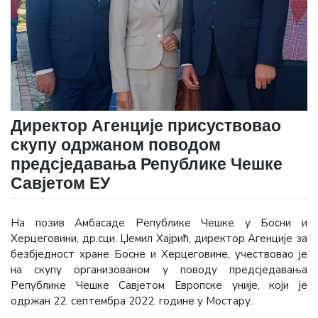
Директор Агенције присуствовао
скупу одржаном поводом
предсједавања Републике Чешке
Савјетом ЕУ
На позив Амбасаде Републике Чешке у Босни и
Херцеговини, др.сци. Џемил Хајрић, директор Агенције за
безбједност хране Босне и Херцеговине, учествовао је
на скупу организoваном у поводу предсједавања
Републике Чешке Савјетом Европске уније, који је
одржан 22. септембра 2022. године у Мостару.