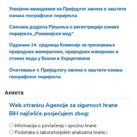
Усвојени амандмани на Приједлог закона о заштити
ознака географског поријекла
Свечана додјела Рјешења о регистрацији ознаке
поријекла „Романијски мед“
Одржана 24. сједница Комисије за признавање
природних минералних, природних изворских и
стоних вода у Босни и Херцеговини
Очитовање o Приједлогу закона о заштити ознака
географског поријекла
Анкета
Web stranicu Agencije za sigurnost hrane
BiH najčešće posjećujem zbog:
Informacija o povlačenju i opozivu hrane
Podataka o laboratorijskim analizama hrane i