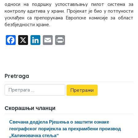
односи на подршку успостављању пилот система за
контролу адитива у храни. Пројекат је био у потпуности
усклађен са препорукама Европске комисије за област
безбједности хране.
Facebook
X
LinkedIn
Email
Print
Pretraga
Скорашњи чланци
Свечана додјела Рјешења о заштити ознаке
географског поријекла за прехрамбени производ
„Калиновачка стеља“