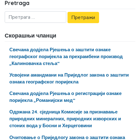
Pretraga
Скорашњи чланци
Свечана додјела Рјешења о заштити ознаке
географског поријекла за прехрамбени производ
„Калиновачка стеља“
Усвојени амандмани на Приједлог закона о заштити
ознака географског поријекла
Свечана додјела Рјешења о регистрацији ознаке
поријекла „Романијски мед“
Одржана 24. сједница Комисије за признавање
природних минералних, природних изворских и
стоних вода у Босни и Херцеговини
Очитовање o Приједлогу закона о заштити ознака