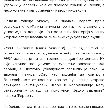
узрочници болести које се преносе храном у Европи, а
месо живине и јаја су значајни извори инфекције.
Подаци такође указују на значајан пораст броја
расплодних пилића и јата пурана позитивних на салмонелу
у посљедњој деценији. Контрола ових бактерија у ланцу
исхране остаје кључна за смањење случајева код људи.
Франк Фердонк (
Frank Verdonck
), шеф Одјељења за
биолошке опасности, здравље и добробит животиња у
ЕFSА
истакао је да ове године значајан број земаља ЕУ
није испунио све циљеве за смањење салмонеле код
перади, а потпуну усклађеност постигло је само 14
држава чланица. „Ово нас подсјећа да контрола
бактерија које се преносе храном дуж ланца исхране
захтијева континуирани напор и координацију међу
секторима у складу са приступом „Једно здравље“,
наводи Фердонк.
Побољшани алати за надзор, као што је секвенцирање