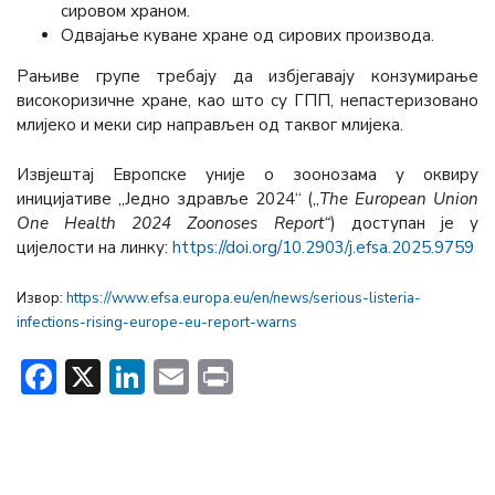
сировом храном.
Одвајање куване хране од сирових производа.
Рањиве групе требају да избјегавају конзумирање
високоризичне хране, као што су ГПП, непастеризовано
млијеко и меки сир направљен од таквог млијека.
Извјештај Европске уније о зоонозама у оквиру
иницијативе „Једно здравље 2024“ („
The European Union
One Health 2024 Zoonoses Report“
) доступан је у
цијелости на линку:
https://doi.org/10.2903/j.efsa.2025.9759
Извор:
https://www.efsa.europa.eu/en/news/serious-listeria-
infections-rising-europe-eu-report-warns
Facebook
X
LinkedIn
Email
Print