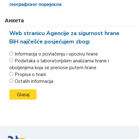
географског поријекла
Анкета
Web stranicu Agencije za sigurnost hrane
BiH najčešće posjećujem zbog:
Informacija o povlačenju i opozivu hrane
Podataka o laboratorijskim analizama hrane i
oboljenjima koja se prenose putem hrane
Propisa o hrani
Ostalih informacija