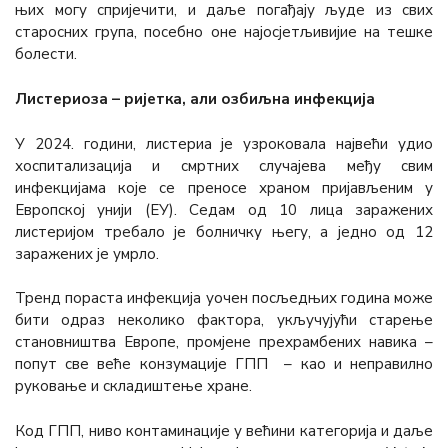
њих могу спријечити, и даље погађају људе из свих
старосних група, посебно оне најосјетљивијие на тешке
болести.
Листериоза – ријетка, али озбиљна инфекција
У 2024. години, листериа је узроковала највећи удио
хоспитализација и смртних случајева међу свим
инфекцијама које се преносе храном пријављеним у
Европској унији (ЕУ). Седам од 10 лица заражених
листеријом требало је болничку његу, а једно од 12
заражених је умрло.
Тренд пораста инфекција уочен посљедњих година може
бити одраз неколико фактора, укључујући старење
становништва Европе, промјене прехрамбених навика –
попут све веће конзумације ГПП – као и неправилно
руковање и складиштење хране.
Код ГПП, ниво контаминације у већини категорија и даље