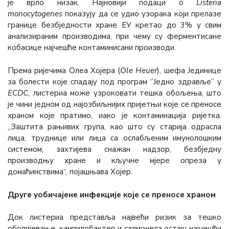
је врло низак. Најновији подаци о
Listeria
monocytogenes
показују да се удио узорака који прелазе
границе безбједности хране ЕУ кретао до 3% у свим
анализираним производима, при чему су ферментисане
кобасице најчешће контаминисани производи.
Према ријечима Олеа Хојера (
Ole Heuer
), шефа Јединице
за болести које спадају под програм ‘’Једно здравље’’ у
ЕCDC
, листериа може узроковати тешка обољења, што
је чини једном од најозбиљнијих пријетњи које се преносе
храном које пратимо, иако је контаминација ријетка.
„Заштита рањивих група, као што су старија одрасла
лица, труднице или лица са ослабљеним имунолошким
системом, захтијева снажан надзор, безбједну
производњу хране и кључне мјере опреза у
домаћинствима“, појашњава Хојер.
Друге уобичајене инфекције које се преносе храном
Док листериа представља највећи ризик за тешко
оболијевање, кампилобактер и салмонела остају најчешћи