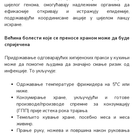
цијелог генома, омогућавају надлежним органима да
ефикасније откривају и истражују епидемије,
подржавајући координисане акције у цијелом ланцу
исхране.
Већина болести које се преносе храном може дa будe
спријечена
Придржавање одговарајућих хигијенских пракси у кухињи
може да помогне људима да значајно смање ризик од
инфекције. То укључује:
Одржавање температуре фрижидера на 5°
C
или
ниже.
Конзумирање хране, укључујући и готове
производе/производе спремне за конзумацију
(ГПП) прије истека рока трајања.
Темељито кување хране, посебно меса и меса
живинр.
Прање руку, ножева и површина након руковања