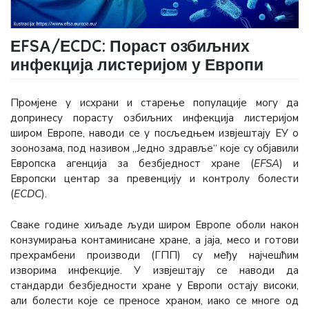
ЕFSА/ЕCDC: Пораст озбиљних
инфекција листеријом у Европи
Промјене у исхрани и старење популације могу да
допринесу порасту озбиљних инфекција листеријом
широм Европе, наводи се у посљедњем извјештају ЕУ о
зоонозама, под називом „Једно здравље“ које су објавили
Европска агенција за безбједност хране (
ЕFSА
) и
Европски центар за превенцију и контролу болести
(
ECDC
).
Сваке године хиљаде људи широм Европе оболи након
конзумирања контаминисане хране, а јаја, месо и готови
прехрамбени производи (ГПП) су међу најчешћим
изворима инфекције. У извјештају се наводи да
стандарди безбједности хране у Европи остају високи,
али болести које се преносе храном, иако се многе од