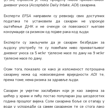
дневног уноса (
Acceptable Daily Intake
,
АDI
) сахарина.
Eксперти
ЕFSА
направили су ревизију свих доступних
података те установили да сахарин не узрокује
оштећење ДНК и не очекује се повезаност његове
конзумације са ризиком од појаве рака код људи.
Експерти су закључили да је сахарин безбједан за
људску употребу те су повећали ниво прихватљивог
дневног уноса са 5 мг/кг тјелесне масе по дану на 9 мг/кг
тјелесне масе по дану.
Осим тога, показало се како је изложеност потрошача
сахарину нижа од новоизведене вриједности
ADI
те,
према томе, нема ризика за здравље људи.
Сахарин је умјетни заслађивач који је као замјена за
шећер у храни и пићу постао популаран још шездесетих
година прошлог вијека. Соли сахарина боље се отапају у
води у успоредби са самим сахарином те се стога лако