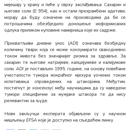
мијешају у храну и пиће у сврху заслађивања. Сахарин и
његове соли (Е 954), као и остали прехрамбени адитиви,
морају да буду означени на производима да би се
потрошачима обезбједило доношење информисаних
одлука приликом куповине намирница које их садрже.
Прихватљиви дневни унос (
АDI
) означава безбједну
количину твари која се може конзумирати свакодневно
током живота без значајнијег ризика за здравље. За
сахарин те његове натријеве, калцијумеве и калијумове
соли,
АDI
је постављен 1995. године, на основу повећане
учесталости тумора мокраћног мјехура уочених током
испитивања спроведених на штакорима. Међутим,
постигнут је консензус међу научницима да су наведени
тумори специфични за мужјаке штакора те да нису
релевантни за људе.
Нови закључци експерата објављени су у научном
мишљењу
ЕFSА
које је доступно на сљедећем линку.