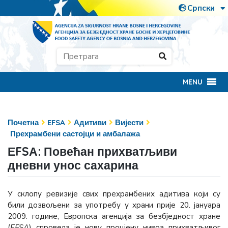
MENU
Почетна
EFSA
Адитиви
Вијести
Прехрамбени састојци и амбалажа
ЕFSА: Повећан прихватљиви
дневни унос сахарина
У склопу ревизије свих прехрамбених адитива који су
били дозвољени за употребу у храни прије 20. јануара
2009. године, Европска агенција за безбједност хране
(
ЕFSА
) спровела је нову процјену нивоа прихватљивог