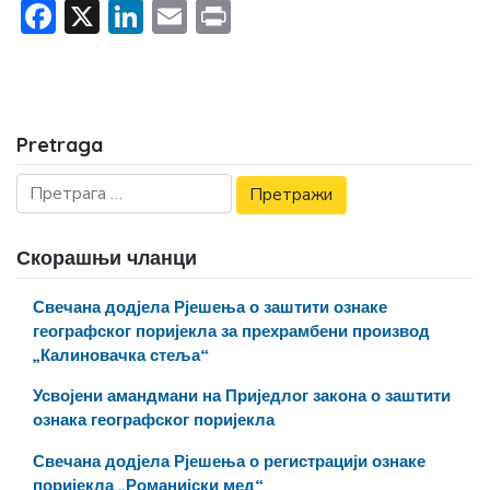
Facebook
X
LinkedIn
Email
Print
Pretraga
Скорашњи чланци
Свечана додјела Рјешења о заштити ознаке
географског поријекла за прехрамбени производ
„Калиновачка стеља“
Усвојени амандмани на Приједлог закона о заштити
ознака географског поријекла
Свечана додјела Рјешења о регистрацији ознаке
поријекла „Романијски мед“