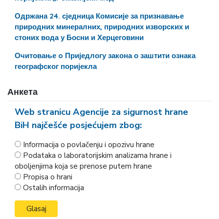
Одржана 24. сједница Комисије за признавање
природних минералних, природних изворских и
стоних вода у Босни и Херцеговини
Очитовање o Приједлогу закона о заштити ознака
географског поријекла
Анкета
Web stranicu Agencije za sigurnost hrane
BiH najčešće posjećujem zbog:
Informacija o povlačenju i opozivu hrane
Podataka o laboratorijskim analizama hrane i
oboljenjima koja se prenose putem hrane
Propisa o hrani
Ostalih informacija