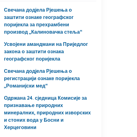
Свечана додјела Рјешења о
заштити ознаке географског
поријекла за прехрамбени
производ „Калиновачка стеља“
Усвојени амандмани на Приједлог
закона о заштити ознака
географског поријекла
Свечана додјела Рјешења о
регистрацији ознаке поријекла
„Романијски мед“
Одржана 24. сједница Комисије за
признавање природних
минералних, природних изворских
и стоних вода у Босни и
Херцеговини