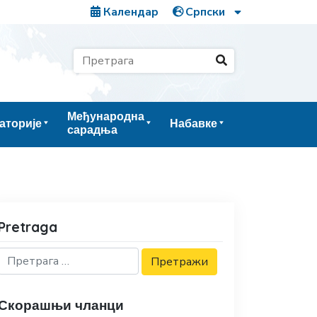
Календар
Међународна
аторије
Набавке
сарадња
Pretraga
Скорашњи чланци