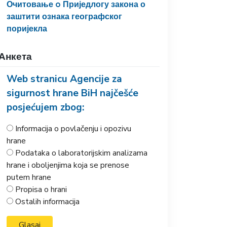
Очитовање o Приједлогу закона о
заштити ознака географског
поријекла
Анкета
Web stranicu Agencije za
sigurnost hrane BiH najčešće
posjećujem zbog:
Informacija o povlačenju i opozivu
hrane
Podataka o laboratorijskim analizama
hrane i oboljenjima koja se prenose
putem hrane
Propisa o hrani
Ostalih informacija