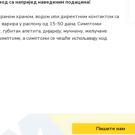
вод са напријед наведеним подацима!
ираном храном, водом или директним контактом са
варира у распону од 15-50 дана. Симптоми
 губитак апетита, дијареју, мучнину, желучане
симптоме, а симптоми се чешће испољавају код
Пишите нам