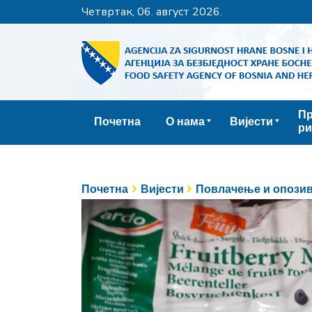
четвртак, 06. август 2026.
Пр
Почетна
О нама
Вијести
ри
Почетна
Вијести
Повлачење и опозив