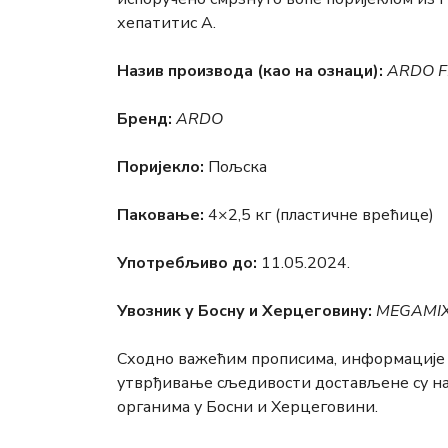
хепатитис А.
Назив производа (као на ознаци):
ARDO F
Брeнд:
АRDО
Поријекло:
Пољска
Паковање:
4×2,5 кг (пластичне врећице)
Употребљиво до:
11.05.2024.
Увозник у Босну и Херцеговину:
MEGAMIX
Сходно важећим прописима, информације 
утврђивање сљедивости достављене су н
органима у Босни и Херцеговини.