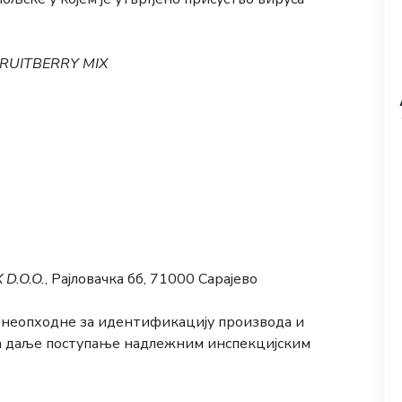
RUITBERRY MIX
 D.O.O
.
, Рајловачка бб, 71000 Сарајево
неопходне за идентификацију производа и
а даље поступање надлежним инспекцијским