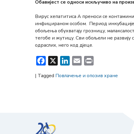
Обавијест се односи искључиво на произ
Вирус хепатитиса А преноси се контамин
инфицираном особом. Период инкубације 
обољења обухватају грозницу, малаксалост,
тегобе и жутицу. Сви обољели не развију 
одраслих, него код дјеце.
Facebook
X
LinkedIn
Email
Print
|
Tagged
Повлачење и опозив хране