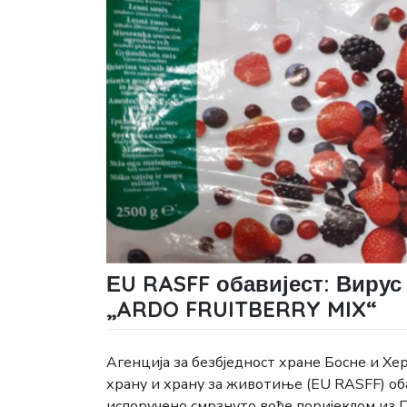
ЕU RASFF обавијест: Вирус
„ARDO FRUITBERRY MIX“
Агенција за безбједност хране Босне и Хе
храну и храну за животиње (ЕU RASFF) об
испоручено смрзнуто воће поријеклом из П