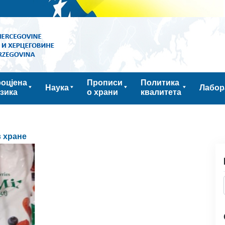
оцјена
Прописи
Политика
Наука
Лабор
зика
о храни
квалитета
 хране