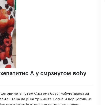
 хепатитис А у смрзнутом воћу
рцеговине је путем Система брзог узбуњивања за
авијештена да је на тржиште Босне и Херцеговине
ољске у којем је утврђено присуство вируса