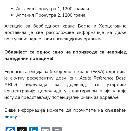
Аптамил Пронутра 1, 1200 грама и
Аптамил Пронутра 2, 1200 грама.
Агенција за безбједност хране Босне и Херцеговине
доставила је све расположиве информације на даље
поступање надлежним инспекцијским органима.
Обавијест се однос само на производе са напријед
наведеним подацима!
Европска агенција за безбједност хране (
ЕFSА
) одредила
је акутну референтну дозу (енг.
Acute Reference Dose
,
ARfD) цереулида за дојенчад, те утврдила
концентрације цереулида у адаптираном млијеку које
могу да представљају потенцијални ризик за здравље.
Више информација можете да прочитате на сљедећем
линку
.