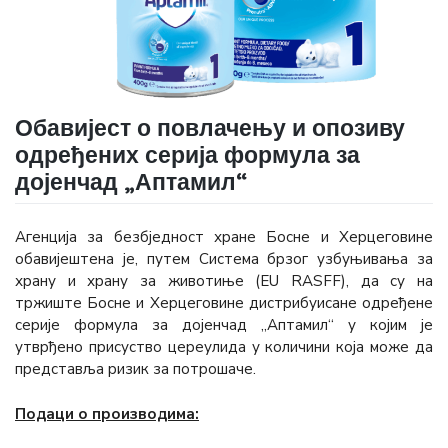
Обавијест о повлачењу и опозиву
одређених серија формула за
дојенчад „Аптамил“
Агенција за безбједност хране Босне и Херцеговине
обавијештена је, путем Система брзог узбуњивања за
храну и храну за животиње (ЕU RASFF), да су на
тржиште Босне и Херцеговине дистрибуисане одређене
серије формула за дојенчад „Аптамил“ у којим је
утврђено присуство цереулида у количини која може да
представља ризик за потрошаче.
Подаци о производима: