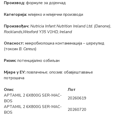
Производ:
формуле за дојенчад
Категорија:
млијеко и млијечни производи
Произвођач:
Nutricia Infant Nutrition Ireland Ltd. (Danone),
Rocklands,Wexford Y35 V1HD, Ireland
Опасност:
микробиолошка контаминација – цереулид
(токсин
B. Cereus
)
Ризик:
потенцијално озбиљан
Мјере у ЕУ:
повлачење; опозив: обавјештавање
потрошача
Опис
Лот
APTAMIL 2 6X800G SER-MAC-
20260619
BOS
APTAMIL 2 6X800G SER-MAC-
20260720
BOS