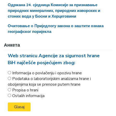
Одржана 24. сједница Комисије за признавање
природних минералних, природних изворских и
стоних вода у Босни и Херцеговини
Очитовање o Приједлогу закона о заштити ознака
географског поријекла
Анкета
Web stranicu Agencije za sigurnost hrane
BiH najčešće posjećujem zbog:
Informacija o povlačenju i opozivu hrane
Podataka o laboratorijskim analizama hrane i
oboljenjima koja se prenose putem hrane
Propisa o hrani
Ostalih informacija