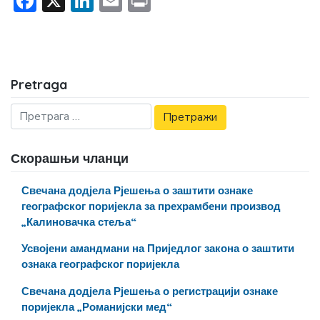
Facebook
X
LinkedIn
Email
Print
Pretraga
Скорашњи чланци
Свечана додјела Рјешења о заштити ознаке
географског поријекла за прехрамбени производ
„Калиновачка стеља“
Усвојени амандмани на Приједлог закона о заштити
ознака географског поријекла
Свечана додјела Рјешења о регистрацији ознаке
поријекла „Романијски мед“