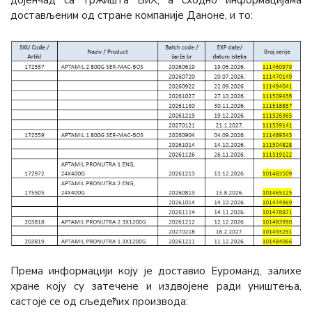
дојенчад са тржишта БиХ, а сходно информацијама
достављеним од стране компаније Даноне, и то:
Према информацији коју је доставио Еуроманд, залихе
хране коју су затечене и издвојене ради уништења,
састоје се од сљедећих производа: