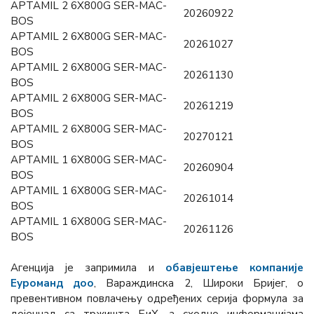
APTAMIL 2 6X800G SER-MAC-
20260922
BOS
APTAMIL 2 6X800G SER-MAC-
20261027
BOS
APTAMIL 2 6X800G SER-MAC-
20261130
BOS
APTAMIL 2 6X800G SER-MAC-
20261219
BOS
APTAMIL 2 6X800G SER-MAC-
20270121
BOS
APTAMIL 1 6X800G SER-MAC-
20260904
BOS
APTAMIL 1 6X800G SER-MAC-
20261014
BOS
APTAMIL 1 6X800G SER-MAC-
20261126
BOS
Агенција је запримила и
обавјештење компаније
Еуроманд доо
, Вараждинска 2, Широки Бријег, о
превентивном повлачењу одређених серија формула за