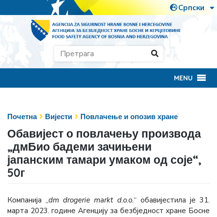
MENU
Почетна
Вијести
Повлачење и опозив хране
Обавијест о повлачењу производа
„дмБио бадеми зачињени
јапанским тамари умаком од соје“,
50г
Компанија „
dm drogerie markt d.o.o.
“ обавијестила је 31.
марта 2023. године Агенцију за безбједност хране Босне