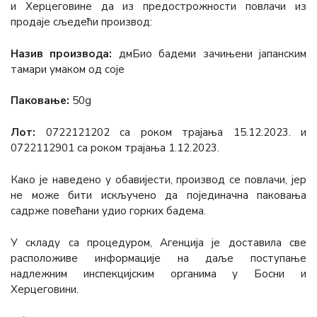
и Херцеговине да из предострожности повлачи из
продаје сљедећи производ:
Назив производа:
дмБио бадеми зачињени јапанским
тамари умаком од соје
Паковање:
50g
Лот:
0722121202 са роком трајања 15.12.2023. и
0722112901 са роком трајања 1.12.2023.
Како је наведено у обавијести, производ се повлачи, јер
не може бити искључено да појединачна паковања
садрже повећани удио горких бадема.
У складу са процедуром, Агенција је доставила све
расположиве информације на даље поступање
надлежним инспекцијским органима у Босни и
Херцеговини.