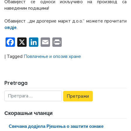
Обавијест се односи искључиво на производ са
наведеним подацима!
Обавијест „дм дрогерие маркт д.о.о.“ можете прочитати
овдје
.
Facebook
X
LinkedIn
Email
Print
|
Tagged
Повлачење и опозив хране
Pretraga
Скорашњи чланци
Свечана додјела Рјешења о заштити ознаке