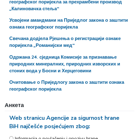
географског поријекла за прехрамбени производ
„Калиновачка стеља“
Усвојени амандмани на Приједлог закона о заштити
ознака географског поријекла
Свечана додјела Рјешења о регистрацији ознаке
поријекла „Романијски мед“
Одржана 24. сједница Комисије за признавање
природних минералних, природних изворских и
стоних вода у Босни и Херцеговини
Очитовање o Приједлогу закона о заштити ознака
географског поријекла
Анкета
Web stranicu Agencije za sigurnost hrane
BiH najčešće posjećujem zbog:
Informacija o povlačenju i opozivu hrane