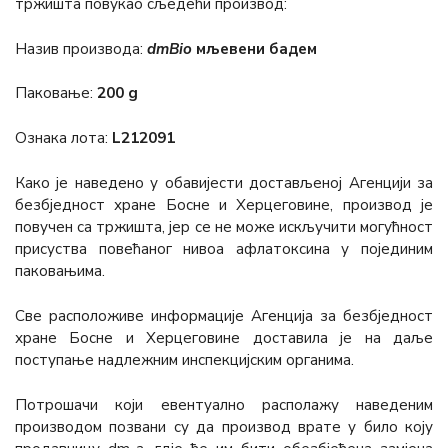
тржишта повукао сљедећи производ:
Назив производа:
dmBio
мљевени бадем
Паковање:
200 g
Ознака лота:
L212091
Како је наведено у обавијести достављеној Агенцији за
безбједност хране Босне и Херцеговине, производ је
повучен са тржишта, јер се не може искључити могућност
присуства повећаног нивоа афлатоксина у појединим
паковањима.
Све расположиве информације Агенција за безбједност
хране Босне и Херцеговине доставила је на даље
поступање надлежним инспекцијским органима.
Потрошачи који евентуално располажу наведеним
производом позвани су да производ врате у било коју