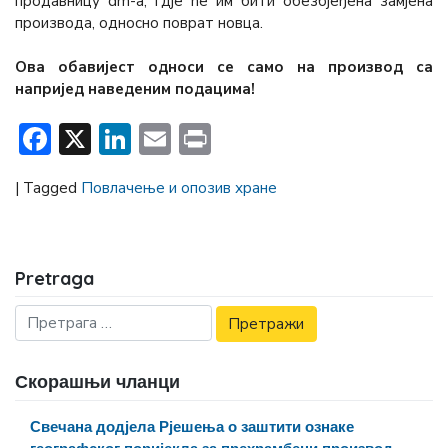
продавницу dm-a, гдје ће им бити обезбјеђена замјена
производа, односно поврат новца.
Ова обавијест односи се само на производ сa
напријед наведеним подацима!
Facebook
X
LinkedIn
Email
Print
|
Tagged
Повлачење и опозив хране
Pretraga
Скорашњи чланци
Свечана додјела Рјешења о заштити ознаке