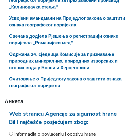
географског поријекла за прехрамбени производ
„Калиновачка стеља“
Усвојени амандмани на Приједлог закона о заштити
ознака географског поријекла
Свечана додјела Рјешења о регистрацији ознаке
поријекла „Романијски мед“
Одржана 24. сједница Комисије за признавање
природних минералних, природних изворских и
стоних вода у Босни и Херцеговини
Очитовање o Приједлогу закона о заштити ознака
географског поријекла
Анкета
Web stranicu Agencije za sigurnost hrane
BiH najčešće posjećujem zbog:
Informacija o povlačenju i opozivu hrane