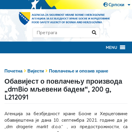
MENU
Почетна
Вијести
Повлачење и опозив хране
Обавијест о повлачењу производа
„dmBio мљевени бадем“, 200 g,
L212091
Агенција за безбједност хране Босне и Херцеговине
обавијештена је дана 10. септембра 2021. године да је
„
dm drogerie markt d.o.o
.“ , из предострожности, са