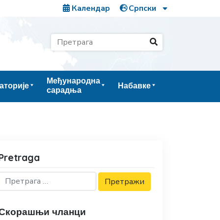
Календар
Међународна
аторије
Набавке
сарадња
Pretraga
Скорашњи чланци