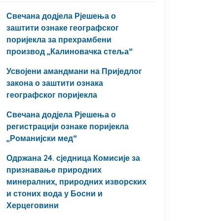
Свечана додјела Рјешења о
заштити ознаке географског
поријекла за прехрамбени
производ „Калиновачка стеља“
Усвојени амандмани на Приједлог
закона о заштити ознака
географског поријекла
Свечана додјела Рјешења о
регистрацији ознаке поријекла
„Романијски мед“
Одржана 24. сједница Комисије за
признавање природних
минералних, природних изворских
и стоних вода у Босни и
Херцеговини