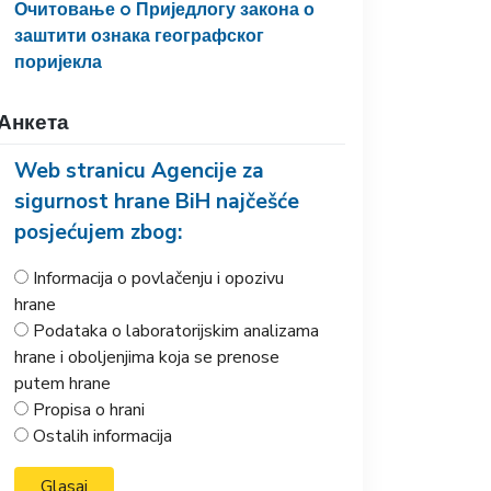
Очитовање o Приједлогу закона о
заштити ознака географског
поријекла
Анкета
Web stranicu Agencije za
sigurnost hrane BiH najčešće
posjećujem zbog:
Informacija o povlačenju i opozivu
hrane
Podataka o laboratorijskim analizama
hrane i oboljenjima koja se prenose
putem hrane
Propisa o hrani
Ostalih informacija