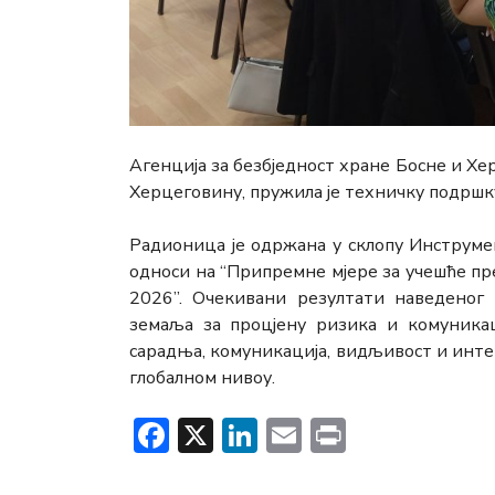
Агенција за безбједност хране Босне и Хе
Херцеговину, пружила је техничку подршк
Радионица је одржана у склопу Инструме
односи на “Припремне мјере за учешће п
2026”. Очекивани резултати наведеног 
земаља за процјену ризика и комуникац
сарадња, комуникација, видљивост и инте
глобалном нивоу.
Facebook
X
LinkedIn
Email
Print