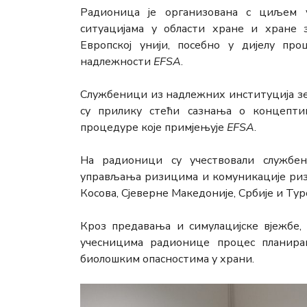
Радионица је организована с циљем 
ситуацијама у области хране и хране
Европској унији, посебно у дијелу про
надлежности
ЕFSА
.
Службеници из надлежних институција зе
су прилику стећи сазнања о концепти
процедуре које примјењује
ЕFSА
.
На радионици су учествовали службен
управљања ризицима и комуникације ризи
Косова, Сјеверне Македоније, Србије и Тур
Кроз предавања и симулацијске вјежбе, 
учесницима радионице процес планира
биолошким опасностима у храни.