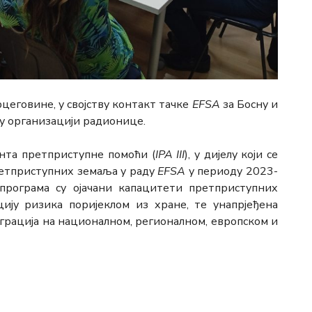
рцеговине, у својству контакт тачке
ЕFSА
за Босну и
у организацији радионице.
нта претприступне помоћи (
IPA III
), у дијелу који се
ретприступних земаља у раду
EFSA
у периоду 2023-
програма су ојачани капацитети претприступних
ију ризика поријеклом из хране, те унапрјеђена
грација на националном, регионалном, европском и