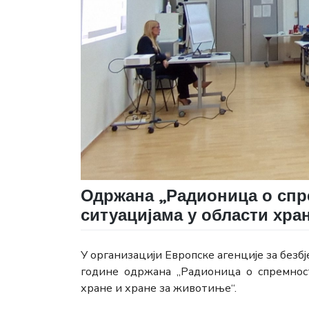
Одржана „Радионица о сп
ситуацијама у области хра
У организацији Европске агенције за безбј
године одржана „Радионица о спремнос
хране и хране за животиње“.