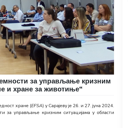
ремности за управљање кризним
не и хране за животиње“
едност хране (
ЕFSА
) у Сарајеву је 26. и 27. јуна 2024.
ти за управљање кризним ситуацијама у области