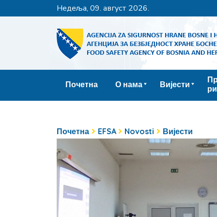
недеља, 09. август 2026.
Пр
Почетна
О нама
Вијести
ри
Почетна
EFSA
Novosti
Вијести