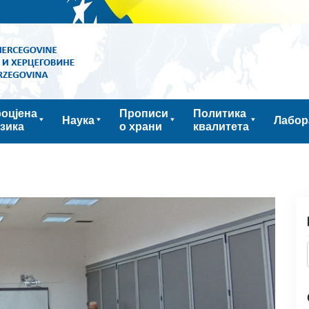
оцјена
Прописи
Политика
Наука
Лабор
зика
о храни
квалитета