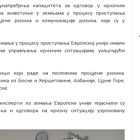
унапређења капацитета за одговор у кризним
 за животиње у земљама у процесу приступања
цјене ризика и комуникације ризика, које су у
маља у процесу приступања Европској унији имали
ма управљања кризним ситуацијама, укључујући
ици који раде на пословима процјене ризика,
ка из Босне и Херцеговине, Албаније, Црне Горе,
ске.
експерти из земаља Европске уније појаснили су
ња и одговора на кризну ситуацију узроковану