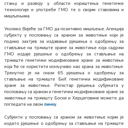
стању и развоју у области кориштења генетичке
технологије и употребе ГМО те о својим ставовима и
мишљењима.
Уколико Вијеће за ГМО да позитивно мишљење, Агенција
субјекту у пословању са храном за животиње који је
поднио захтјев за издавање рјешења о одобрењу за
стављање на тржиште хране за животиње која садржи
ГМО издаје рјешење о одобрењу за стављање на
тржиште генетички модификоване хране за животиње
која ће се користити искључиво као храна за животиње.
Тренутно је на снази 65 рјешења о одобрењу за
стављање на тржиште БиХ генетички модификоване
хране за животиње. Регистар рјешења субјеката у
пословању са храном и генетички модификоване хране за
животиње на тржишту Босне и Херцеговине можете да
погледате на овом
линку
.
Субјекти у пословању са храном за животиње којим је
издато рјешење о одобрењу за стављање на тржиште