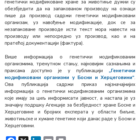
генетички модификоване хране за животиње дужни су
обезбједити да на запакованом производу на ознаци
пише да производ садржи генетички модификовани
организам, уз навођење модификације, док се за
незапаковане производе исти текст мора навести на
производу или непосредно уз производ, као и на
пратећој документацији (фактура).
Више информација о генетички модификованим
организмима, тренутном стању, најновијим сазнањима и
праксама доступно је у публикацији
„Генетички
модификовани организми у Босни и Херцеговини“
.
Ова публикација садржи приказ најзначајнијих
информација о генетички модификованим организмима
које имају за циљ информисати јавност, а настала је уз
значајну подршку Агенције за безбједност хране Босне и
Херцеговине и бројних експерата у области биљне,
животињске и хумане генетике који данас раде у Босни и
Херцеговини.