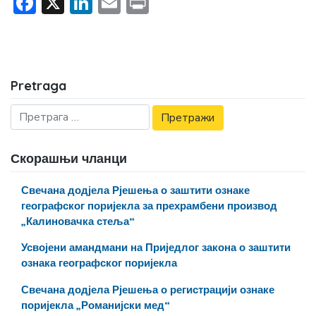
Facebook
X
LinkedIn
Email
Print
Pretraga
Скорашњи чланци
Свечана додјела Рјешења о заштити ознаке
географског поријекла за прехрамбени производ
„Калиновачка стеља“
Усвојени амандмани на Приједлог закона о заштити
ознака географског поријекла
Свечана додјела Рјешења о регистрацији ознаке
поријекла „Романијски мед“