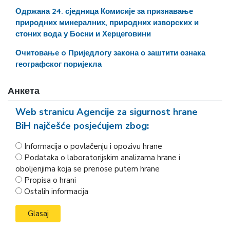
Одржана 24. сједница Комисије за признавање
природних минералних, природних изворских и
стоних вода у Босни и Херцеговини
Очитовање o Приједлогу закона о заштити ознака
географског поријекла
Анкета
Web stranicu Agencije za sigurnost hrane
BiH najčešće posjećujem zbog:
Informacija o povlačenju i opozivu hrane
Podataka o laboratorijskim analizama hrane i
oboljenjima koja se prenose putem hrane
Propisa o hrani
Ostalih informacija