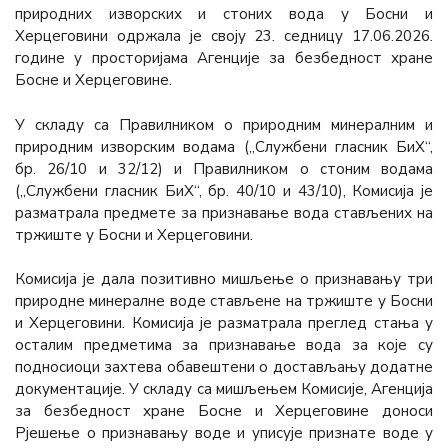
природних изворских и стоних вода у Босни и
Херцеговини одржала је своју 23. седницу 17.06.2026.
године у просторијама Агенције за безбедност хране
Босне и Херцеговине.
У складу са Правилником о природним минералним и
природним изворским водама („Службени гласник БиХ“,
бр. 26/10 и 32/12) и Правилником о стоним водама
(„Службени гласник БиХ“, бр. 40/10 и 43/10), Комисија је
разматрала предмете за признавање вода стављених на
тржиште у Босни и Херцеговини.
Комисија је дала позитивно мишљење о признавању три
природне минералне воде стављене на тржиште у Босни
и Херцеговини. Комисија је разматрала преглед стања у
осталим предметима за признавање вода за које су
подносиоци захтева обавештени о достављању додатне
документације. У складу са мишљењем Комисије, Агенција
за безбедност хране Босне и Херцеговине доноси
Рјешење о признавању воде и уписује признате воде у