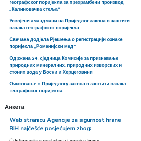
географског поријекла за прехрамбени производ
„Калиновачка стеља“
Усвојени амандмани на Приједлог закона о заштити
ознака географског поријекла
Свечана додјела Рјешења о регистрацији ознаке
поријекла „Романијски мед“
Одржана 24. сједница Комисије за признавање
природних минералних, природних изворских и
стоних вода у Босни и Херцеговини
Очитовање o Приједлогу закона о заштити ознака
географског поријекла
Анкета
Web stranicu Agencije za sigurnost hrane
BiH najčešće posjećujem zbog: