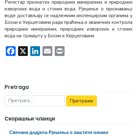
Регистар признатих природних минералних и природних
изворских вода и стоних вода. Рјешење о признавању
воде достављају се надлежним инспекцијским органима у
Босни и Херцеговини ради праћења и званичних контрола
природних минералних, природних изворских и стоних
вода на тржишту у Босни и Херцеговини.
Facebook
X
LinkedIn
Email
Print
Pretraga
Скорашњи чланци
Свечана додјела Рјешења о заштити ознаке