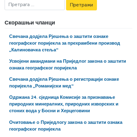
Скорашњи чланци
Свечана додјела Рјешења о заштити ознаке
географског поријекла за прехрамбени производ
„Калиновачка стеља“
Усвојени амандмани на Приједлог закона о заштити
ознака географског поријекла
Свечана додјела Рјешења о регистрацији ознаке
поријекла „Романијски мед“
Одржана 24. сједница Комисије за признавање
природних минералних, природних изворских и
стоних вода у Босни и Херцеговини
Очитовање o Приједлогу закона о заштити ознака
географског поријекла