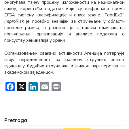
омогућава тачну процену изложености на националном
нивоу, користећи податке који су шифровани према
EFSA
систему класификације и описа хране „FoodEx2“.
ImproRisk
је посебно значајан за стручњаке у области
процене ризика, а развијен је с циљем олакшавања
прикупљања, организације и анализе података о
присуству хемикалија у храни.
Организовањем оваквих активности Агенција потврђује
своју опредељеност за размену стручних знања,
едукацију будућих стручњака и јачање партнерства са
академском заједницом.
Facebook
X
LinkedIn
Email
Print
Pretraga