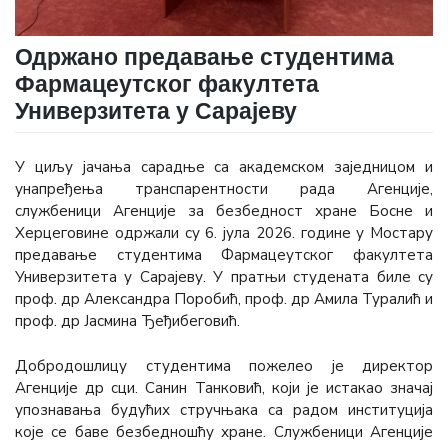
Одржано предавање студентима
Фармацеутског факултета
Универзитета у Сарајеву
У циљу јачања сарадње са академском заједницом и
унапређења транспарентности рада Агенције,
службеници Агенције за безбедност хране Босне и
Херцеговине одржали су 6. јула 2026. године у Мостару
предавање студентима Фармацеутског факултета
Универзитета у Сарајеву. У пратњи студената биле су
проф. др Александра Поробић, проф. др Амила Туралић и
проф. др Јасмина Ђеђибеговић.
Добродошлицу студентима пожелео је директор
Агенције др сци. Санин Танковић, који је истакао значај
упознавања будућих стручњака са радом институција
које се баве безбедношћу хране. Службеници Агенције