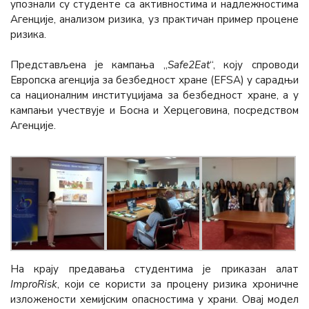
упознали су студенте са активностима и надлежностима
Агенције, анализом ризика, уз практичан пример процене
ризика.
Представљена је кампања „
Safe2Eat
“, коју спроводи
Европска агенција за безбедност хране (EFSA) у сарадњи
са националним институцијама за безбедност хране, а у
кампањи учествује и Босна и Херцеговина, посредством
Агенције.
На крају предавања студентима је приказан алат
ImproRisk
, који се користи за процену ризика хроничне
изложености хемијским опасностима у храни. Овај модел