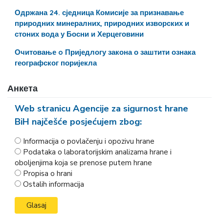
Одржана 24. сједница Комисије за признавање
природних минералних, природних изворских и
стоних вода у Босни и Херцеговини
Очитовање o Приједлогу закона о заштити ознака
географског поријекла
Анкета
Web stranicu Agencije za sigurnost hrane
BiH najčešće posjećujem zbog:
Informacija o povlačenju i opozivu hrane
Podataka o laboratorijskim analizama hrane i
oboljenjima koja se prenose putem hrane
Propisa o hrani
Ostalih informacija