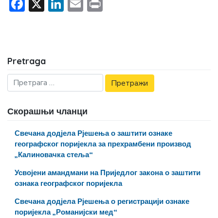
Facebook
X
LinkedIn
Email
Print
Pretraga
Скорашњи чланци
Свечана додјела Рјешења о заштити ознаке
географског поријекла за прехрамбени производ
„Калиновачка стеља“
Усвојени амандмани на Приједлог закона о заштити
ознака географског поријекла
Свечана додјела Рјешења о регистрацији ознаке
поријекла „Романијски мед“