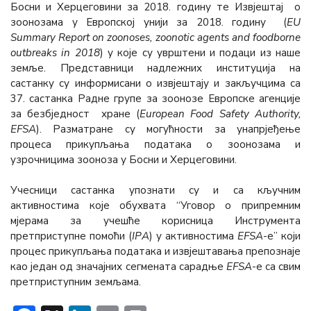
Босни и Херцеговини за 2018. годину те Извјештај о
зоонозама у Европској унији за 2018. годину (
EU
Summary Report on zoonoses, zoonotic agents and foodborne
outbreaks in 2018
) у које су уврштени и подаци из наше
земље. Представници надлежних институција на
састанку су информисани о извјештају и закључцима са
37. састанка Радне групе за зоонозе Европске агенције
за безбједност хране (
European Food Safety Authority,
EFSA
). Разматране су могућности за унапрјеђење
процеса прикупљања података о зоонозама и
узрочницима зооноза у Босни и Херцеговини.
Учесници састанка упознати су и са кључним
активностима које обухвата “Уговор о припремним
мјерама за учешће корисница Инструмента
претприступне помоћи (
IPА
) у активностима
ЕFSА
-е” који
процес прикупљања података и извјештавања препознаје
као један од значајних сегмената сарадње
ЕFSА
-е са свим
претприступним земљама.