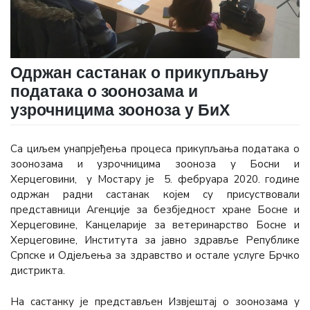
Одржан састанак о прикупљању
података о зоонозама и
узрочницима зооноза у БиХ
Сa циљем унапрјеђења процеса прикупљања података о
зоонозама и узрочницима зооноза у Босни и
Херцеговини, у Мостару је 5. фебруара 2020. године
одржан радни састанак којем су присуствовали
представници Агенције за безбједност хране Босне и
Херцеговине, Kанцеларије за ветеринарство Босне и
Херцеговине, Института за јавно здравље Републике
Српске и Одjељeња за здравство и остале услуге Брчко
дистрикта.
На састанку је представљен Извјештај о зоонозама у