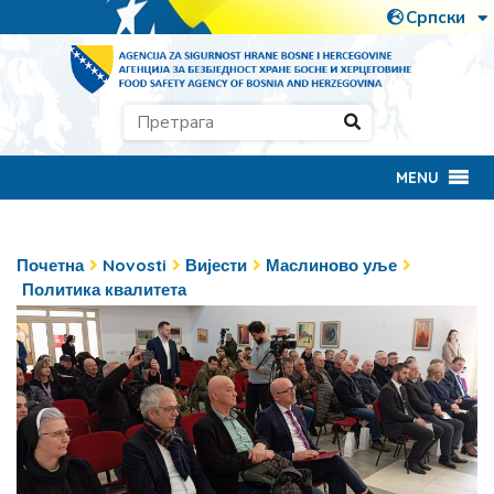
MENU
Почетна
Novosti
Вијести
Маслиново уље
Политика квалитета