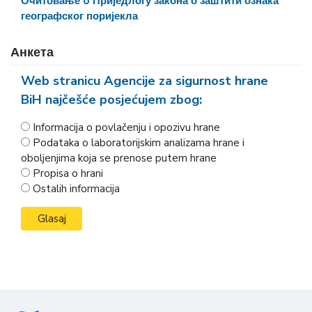
Очитовање o Приједлогу закона о заштити ознака
географског поријекла
Анкета
Web stranicu Agencije za sigurnost hrane
BiH najčešće posjećujem zbog:
Informacija o povlačenju i opozivu hrane
Podataka o laboratorijskim analizama hrane i
oboljenjima koja se prenose putem hrane
Propisa o hrani
Ostalih informacija