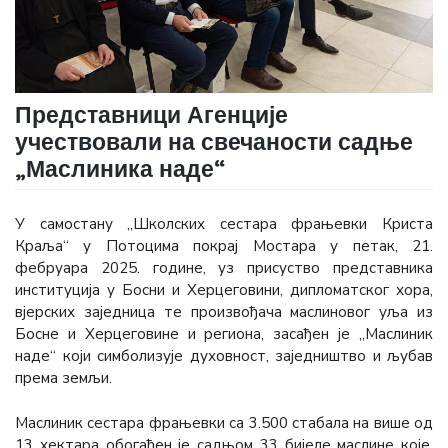
Представници Агенције
учествовали на свечаности садње
„Маслиника наде“
У самостану „Школских сестара фрањевки Криста
Краља“ у Потоцима покрај Мостара у петак, 21.
фебруара 2025. године, уз присуство представника
институција у Босни и Херцеговини, дипломатског хора,
вјерских заједница те произвођача маслиновог уља из
Босне и Херцеговине и региона, засађен је „Маслиник
наде“ који симболизује духовност, заједништво и љубав
према земљи.
Маслиник сестара фрањевки са 3.500 стабала на више од
13 хектара обогаћен је садњом 33 бијеле маслине које,