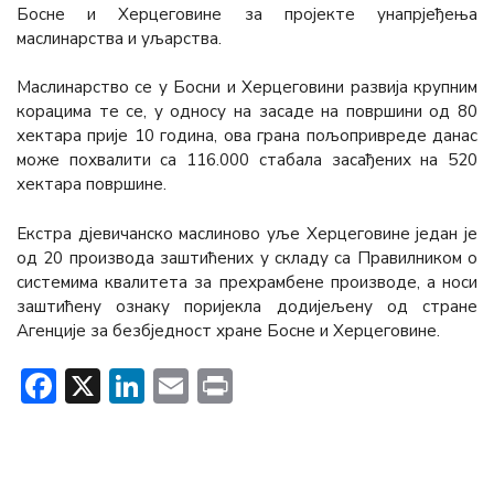
Босне и Херцеговине за пројекте унапрјеђења
маслинарства и уљарства.
Маслинарство се у Босни и Херцеговини развија крупним
корацима те се, у односу на засаде на површини од 80
хектара прије 10 година, ова грана пољопривреде данас
може похвалити са 116.000 стабала засађених на 520
хектара површине.
Екстра дјевичанско маслиново уље Херцеговине један је
од 20 производа заштићених у складу са Правилником о
системима квалитета за прехрамбене производе, а носи
заштићену ознаку поријекла додијељену од стране
Агенције за безбједност хране Босне и Херцеговине.
Facebook
X
LinkedIn
Email
Print