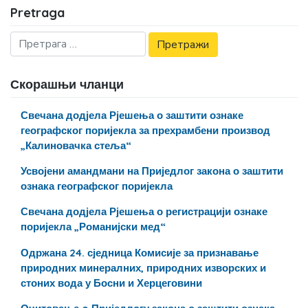
Pretraga
Скорашњи чланци
Свечана додјела Рјешења о заштити ознаке
географског поријекла за прехрамбени производ
„Калиновачка стеља“
Усвојени амандмани на Приједлог закона о заштити
ознака географског поријекла
Свечана додјела Рјешења о регистрацији ознаке
поријекла „Романијски мед“
Одржана 24. сједница Комисије за признавање
природних минералних, природних изворских и
стоних вода у Босни и Херцеговини