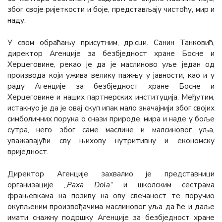
због своје ријеткости и боје, представљају чистоћу, мир и
наду.
У свом обраћању присутним, др.сци. Санин Танковић,
директор Агенције за безбједност хране Босне и
Херцеговине, рекао је да је маслиново уље један од
производа који ужива велику пажњу у јавности, као и у
раду Агенције за безбједност хране Босне и
Херцеговине и наших партнерских институција. Међутим,
истакнуо је да је овај скуп ипак мало значајнији због својих
симболичних порука о снази природе, мира и наде у боље
сутра, него због саме маслине и малсиновог уља,
уважавајући сву њихову нутритивну и економску
вриједност.
Директор Агенције захвалио је представници
организације „
Paxa Dola“
и школским сестрама
фрањевкама на позиву на ову свечаност те поручио
окупљеним произвођачима маслиновог уља да ће и даље
имати снажну подршку Агенције за безбједност хране