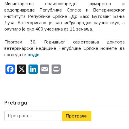
Министарства пољопривреде, шумарства и
водопривреде Републике Српске и Ветеринарског
института Републике Српске „Др Васо Бутозан“ Бања
Лука. Категорисано је као међународни научни скуп, а
окупило је око 400 учесника из 11 земаља.
Програм 30. Годишњег савјетовања доктора
ветеринарске медицине Републике Српске можете дa
погледатe
овдје
.
Facebook
X
LinkedIn
Email
Print
Pretraga