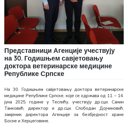
Представници Агенције учествују
на 30. Годишњем савјетовању
доктора ветеринарске медицине
Републике Српске
На 30. Годишњем савјетовању доктора ветеринарске
медицине Републике Српске, које се одржава од 11. – 14.
јуна 2025. године у Теслићу, учествују др.сци. Санин
Танковић, директор и др.сци. Слободан Дојчиновић,
замјеник директора Агенције за безбједност хране
Босне и Херцеговине.