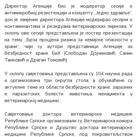
Директор Агенције био је модератор сесије о
антимикробној резистенцији и концепту „Једно здравље“,
док је замјеник директора Агенције модерирао сесијом о
контаминантима и резидуама ветеринарских лијекова. У
склопу ове сесије представљена је постер презентација
на тему „Брза процјена ризика за хемијске опасности у
храни“, чији су аутори представници Агенције за
безбједност хране БиХ (Слободан Дојчиновић, Санин
Танковић и Драган Томовић).
У склопу савјетовања представљена су 104 научна рада
и организована три округла стола, а обухваћене су
актуелне теме из области безбједности хране, заразних
и паразитских болести животиња, менаџмента у
ветеринарској медицини…
Савјетовање доктора ветеринарске медицине
Републике Српске организовали су Ветеринарска комора
Републике Српске и Друштво доктора ветеринарске
медицине Републике Српске, под покровитељством