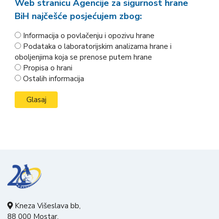
Web stranicu Agencije za sigurnost hrane
BiH najčešće posjećujem zbog:
Informacija o povlačenju i opozivu hrane
Podataka o laboratorijskim analizama hrane i
oboljenjima koja se prenose putem hrane
Propisa o hrani
Ostalih informacija
Kneza Višeslava bb,
88 000 Mostar,