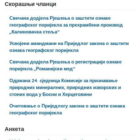
Скорашњи чланци
Свечана додјела Рјешења о заштити ознаке
географског поријекла за прехрамбени производ
„Калиновачка стеља“
Усвојени амандмани на Приједлог закона о заштити
ознака географског поријекла
Свечана додјела Рјешења о регистрацији ознаке
поријекла „Романијски мед“
Одржана 24. сједница Комисије за признавање
природних минералних, природних изворских и
стоних вода у Босни и Херцеговини
Очитовање o Приједлогу закона о заштити ознака
географског поријекла
Анкета