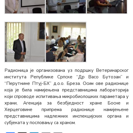
Радионица је организована уз подршку Ветеринарског
института Републике Српске “Др Васо Бутозан” и
“Перутнине Птуј-БХ” д.о.о. Бреза. Осим ове радионице
која је била намијењена представницима лабораторија
који спроводе испитивања микробиолошких параметара у
храни, Агенција за безбједност хране Босне и
Херцеговине припрема радионице намијењене
представницима надлежних инспекцијских органа и
субјеката у пословању са храном.