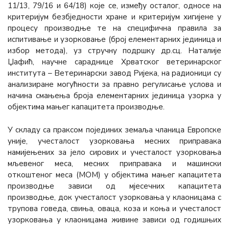
11/13, 79/16 и 64/18) које се, између осталог, односе на
критеријум безбједности хране и критеријум хигијене у
процесу производње те на специфична правила за
испитивање и узорковање (број елементарних јединица и
избор метода), уз стручну подршку др.сц. Наталије
Џафић, научне сараднице Хрватског ветеринарског
института – Ветеринарски завод Ријека, на радионици су
анализиране могућности за правно регулисање услова и
начина смањења броја елементарних јединица узорка у
објектима мањег капацитета производње.
У складу са праксом појединих земаља чланица Европске
уније, учесталост узорковања месних приправака
намијењених за јело сирових и учесталост узорковања
мљевеног меса, месних приправака и машински
откоштеног меса (МОМ) у објектима мањег капацитета
производње зависи од мјесечних капацитета
производње, док учесталост узорковања у клаоницама с
трупова говеда, свиња, оваца, коза и коња и учесталост
узорковања у клаоницама живине зависи од годишњих