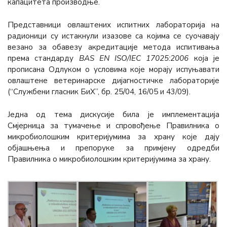
капацитета производње.
Представници овлаштених испитних лабораторија на
радионици су истакнули изазове са којима се суочавају
везано за обавезу акредитације метода испитивања
према стандарду
BAS EN ISO/IEC 17025:2006
која је
прописана Одлуком о условима које морају испуњавати
овлаштене ветеринарске дијагностичке лабораторије
(“Службени гласник БиХ”, бр. 25/04, 16/05 и 43/09).
Једна од тема дискусије била је имплементација
Смјерница за тумачење и спровођење Правилника о
микробиолошким критеријумима за храну које дају
објашњења и препоруке за примјену одредби
Правилника о микробиолошким критеријумима за храну.