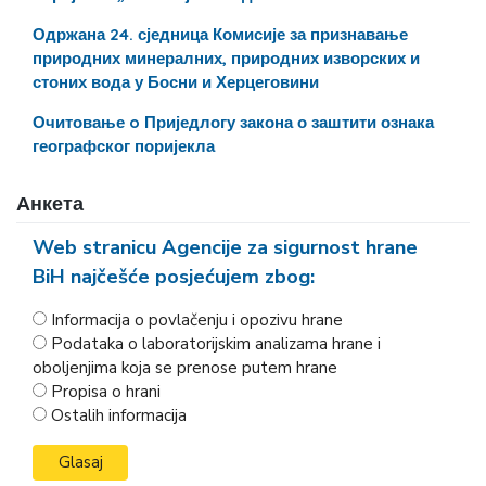
Одржана 24. сједница Комисије за признавање
природних минералних, природних изворских и
стоних вода у Босни и Херцеговини
Очитовање o Приједлогу закона о заштити ознака
географског поријекла
Анкета
Web stranicu Agencije za sigurnost hrane
BiH najčešće posjećujem zbog:
Informacija o povlačenju i opozivu hrane
Podataka o laboratorijskim analizama hrane i
oboljenjima koja se prenose putem hrane
Propisa o hrani
Ostalih informacija