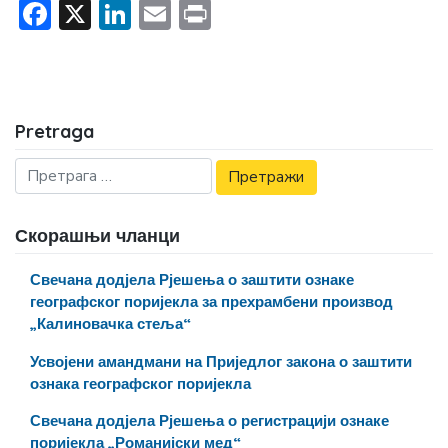
Facebook
X
LinkedIn
Email
Print
Pretraga
Скорашњи чланци
Свечана додјела Рјешења о заштити ознаке
географског поријекла за прехрамбени производ
„Калиновачка стеља“
Усвојени амандмани на Приједлог закона о заштити
ознака географског поријекла
Свечана додјела Рјешења о регистрацији ознаке
поријекла „Романијски мед“