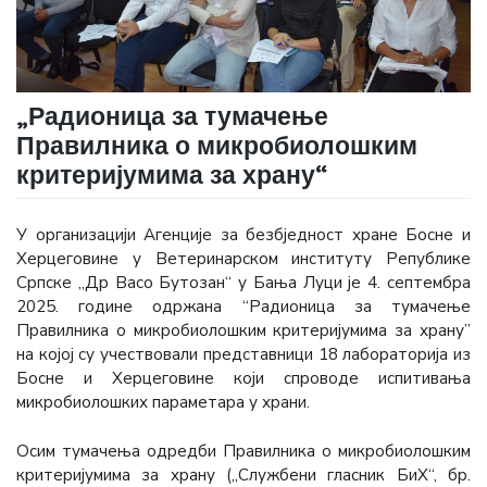
„Радионица за тумачење
Правилника о микробиолошким
критеријумима за храну“
У организацији Агенције за безбједност хране Босне и
Херцеговине у Ветеринарском институту Републике
Српске „Др Васо Бутозан“ у Бања Луци је 4. септембра
2025. године одржана “Радионица за тумачење
Правилника о микробиолошким критеријумима за храну”
на којој су учествовали представници 18 лабораторија из
Босне и Херцеговине који спроводе испитивања
микробиолошких параметара у храни.
Осим тумачења одредби Правилника о микробиолошким
критеријумима за храну („Службени гласник БиХ“, бр.