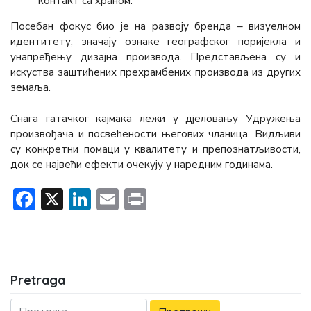
контакт са храном.
Посебан фокус био је на развоју бренда – визуелном
идентитету, значају ознаке географског поријекла и
унапређењу дизајна производа. Представљена су и
искуства заштићених прехрамбених производа из других
земаља.
Снага гатачког кајмака лежи у дјеловању Удружења
произвођача и посвећености његових чланица. Видљиви
су конкретни помаци у квалитету и препознатљивости,
док се највећи ефекти очекују у наредним годинама.
Facebook
X
LinkedIn
Email
Print
Pretraga