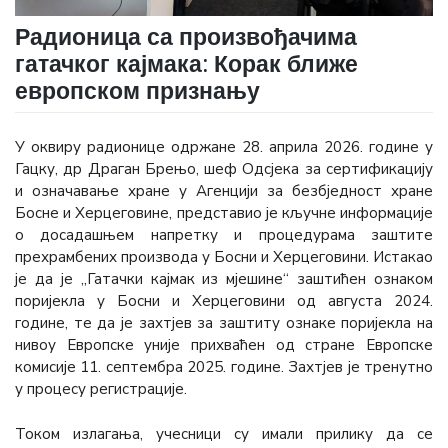
Радионица са произвођачима
гатачког кајмака: Корак ближе
европском признању
У оквиру радионице одржане 28. априла 2026. године у
Гацку, др Драган Брењо, шеф Одсјека за сертификацију
и означавање хране у Агенцији за безбједност хране
Босне и Херцеговине, представио је кључне информације
о досадашњем напретку и процедурама заштите
прехрамбених производа у Босни и Херцеговини. Истакао
је да је „Гатачки кајмак из мјешине“ заштићен ознаком
поријекла у Босни и Херцеговини од августа 2024.
године, те да је захтјев за заштиту ознаке поријекла на
нивоу Европске уније прихваћен од стране Европске
комисије 11. септембра 2025. године. Захтјев је тренутно
у процесу регистрације.
Током излагања, учесници су имали прилику да се