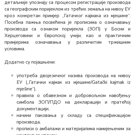
детаљније упознају са процесом регистрације производа
са географским поријеклом из трећих земаља на нивоу ЕУ
кроз конкретан примјер „Гатачког кајмака из мјешине“.
Посебна пажња посвећена је прописима о означавању
производа са ознаком поријекла (ЗОП) у Босни и
Херцеговини и Европској унији, као и практичним
примјерима означавања у различитим тржишним
условима.
Додатно су појашњени:
употреба двојезичног назива производа на нивоу
ЕУ („Гатачки кајмак из мјешине/Gatački kajmak iz
mješine“),
правила о обавезном и добровољном навођењу
симбола ЗОП/ПДО на декларацији и пратећој
документацији,
начини паковања у складу са спецификацијом
производа,
прописи о амбалажи и материјалима намијењеним за