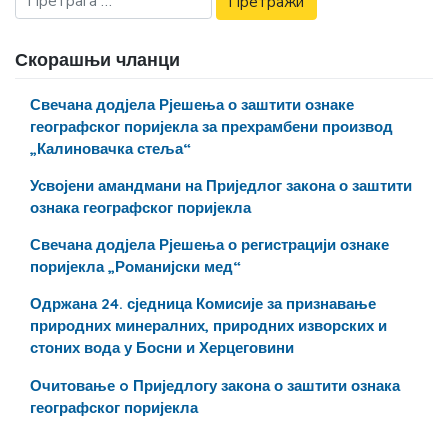
Скорашњи чланци
Свечана додјела Рјешења о заштити ознаке
географског поријекла за прехрамбени производ
„Калиновачка стеља“
Усвојени амандмани на Приједлог закона о заштити
ознака географског поријекла
Свечана додјела Рјешења о регистрацији ознаке
поријекла „Романијски мед“
Одржана 24. сједница Комисије за признавање
природних минералних, природних изворских и
стоних вода у Босни и Херцеговини
Очитовање o Приједлогу закона о заштити ознака
географског поријекла