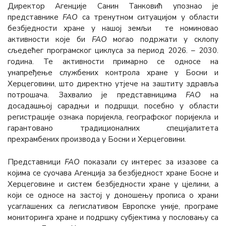
Директор Агенције Санин Танковић упознао је
представнике
FAO
са тренутном ситуацијом у области
безбједности хране у нашој земљи те номиновао
активности које би
FAO
могао подржати у склопу
сљедећег програмског циклуса за период 2026. – 2030.
година. Те активности примарно се односе на
унапређење службених контрола хране у Босни и
Херцеговини, што директно утјече на заштиту здравља
потрошача. Захвалио је представницима
FAO
на
досадашњој сарадњи и подршци, посебно у области
регистрације ознака поријекла, географског поријекла и
гарантовано традиционалних специјалитета
прехрамбених производа у Босни и Херцеговини.
Представници
FAO
показали су интерес за изазове са
којима се суочава Агенција за безбједност хране Босне и
Херцеговине и систем безбједности хране у цјелини, а
који се односе на застој у доношењу прописа о храни
усаглашених са легислативом Европске уније, програме
мониторинга хране и подршку субјектима у пословању са