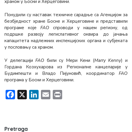
храном у Босни и Херцеговини.
Понудили су наставак техничке сарадње са Агенцијом за
безбједност хране Босне и Херцеговине и представили
програме које
FAO
спроводи у нашем региону, од
подршке развоју легислативног оквира до јачања
капацитета надлежних инспекцијских органа и субјеката
у пословању са храном.
У делегацији
FAO
били су Мери Кени (
Marry Kenny
) и
Гордана Козхухарова из Регионалне канцеларије у
Будимпешти и Владо Пијуновић, координатор
FAO
програма у Босни и Херцеговини.
Facebook
X
LinkedIn
Email
Print
Pretraga