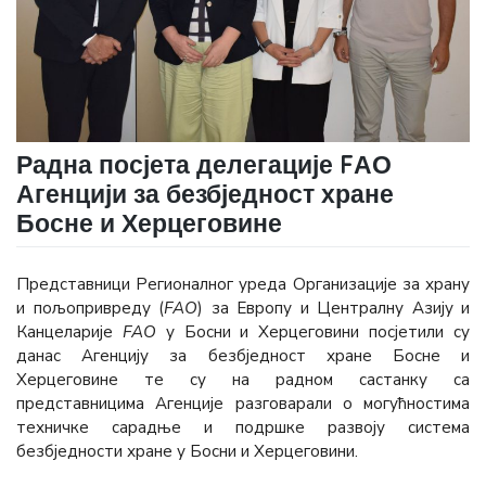
Радна посјета делегације FАО
Агенцији за безбједност хране
Босне и Херцеговине
Представници Регионалног уреда Организације за храну
и пољопривреду (
FАО
) за Европу и Централну Азију и
Канцеларије
FАО
у Босни и Херцеговини посјетили су
данас Агенцију за безбједност хране Босне и
Херцеговине те су на радном састанку са
представницима Агенције разговарали о могућностима
техничке сарадње и подршке развоју система
безбједности хране у Босни и Херцеговини.