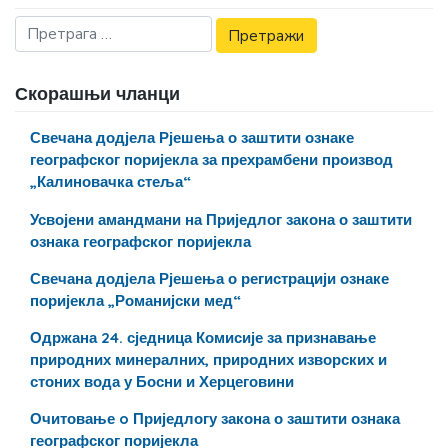
Скорашњи чланци
Свечана додјела Рјешења о заштити ознаке
географског поријекла за прехрамбени производ
„Калиновачка стеља“
Усвојени амандмани на Приједлог закона о заштити
ознака географског поријекла
Свечана додјела Рјешења о регистрацији ознаке
поријекла „Романијски мед“
Одржана 24. сједница Комисије за признавање
природних минералних, природних изворских и
стоних вода у Босни и Херцеговини
Очитовање o Приједлогу закона о заштити ознака
географског поријекла