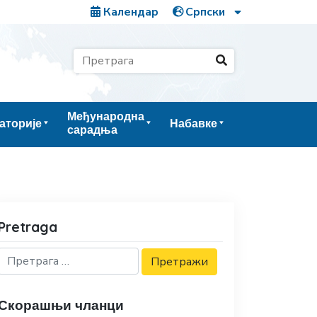
Календар
Међународна
аторије
Набавке
сарадња
Pretraga
Скорашњи чланци