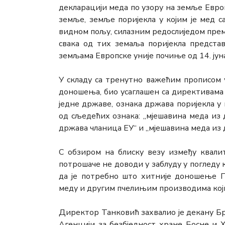
декларацији меда по узору на земље Европ
земље, земље поријекла у којим је мед 
видном пољу, силазним редослиједом према
свака од тих земаља поријекла предста
земљама Европске уније почиње од 14. јун
У складу са тренутно важећим прописом у
доношења, био усаглашен са директивама Е
једне државе, ознака држава поријекла у 
од сљедећих ознака: „мјешавина меда из 
држава чланица ЕУ“ и „мјешавина меда из 
С обзиром на блиску везу између квалит
потрошаче не доводи у заблуду у погледу 
да је потребно што хитније доношење П
меду и другим пчелињим производима који
Директор Танковић захвалио је декану Б
Агенцији за безбједност хране Босне и 