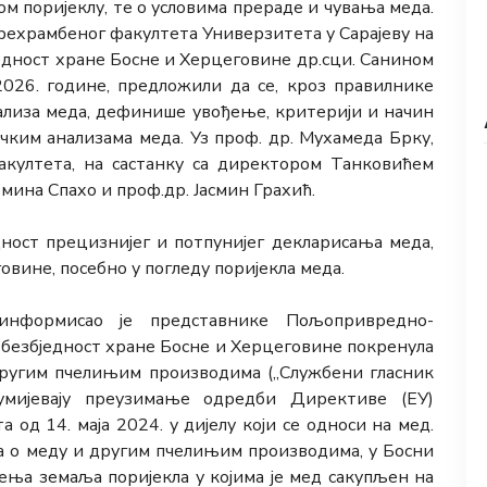
ом поријеклу, те о условима прераде и чувања меда.
ехрамбеног факултета Универзитета у Сарајеву на
једност хране Босне и Херцеговине др.сци. Санином
 2026. године, предложили да се, кроз правилнике
нализа меда, дефинише увођење, критерији и начин
ичким анализама меда. Уз проф. др. Мухамеда Брку,
култета, на састанку са директором Танковићем
рмина Спахо и проф.др. Јасмин Грахић.
дност прецизнијег и потпунијег декларисања меда,
овине, посебно у погледу поријекла меда.
нформисао је представнике Пољопривредно-
а безбједност хране Босне и Херцеговине покренула
другим пчелињим производима („Службени гласник
зумијевају преузимање одредби Директиве (ЕУ)
 од 14. маја 2024. у дијелу који се односи на мед.
 о меду и другим пчелињим производима, у Босни
ења земаља поријекла у којима је мед сакупљен на