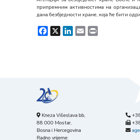
припремним активностима на организаци
дана безбједности хране, која ће бити одрж
Facebook
X
LinkedIn
Email
Print
Kneza Višeslava bb,
+38
88 000 Mostar,
+38
Bosna i Hercegovina
age
Radno vrijeme: