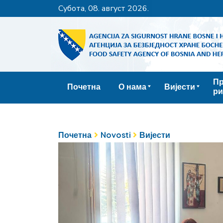
субота, 08. август 2026.
Пр
Почетна
О нама
Вијести
ри
Почетна
Novosti
Вијести