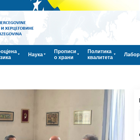
оцјена
Прописи
Политика
Наука
Лабор
зика
о храни
квалитета