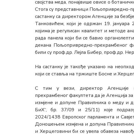
својства меда, понајвише овисе о ботаничк
Стога су представници Пољопривредно-пр
састанку са директором Агенције за безб
Танковићем, који је одржан 19. јануара
којима је регулисан квалитет и методе а
рада панела који би се бавио органолепт
декана Пољопривредно-прехрамбеног фа
били су проф.др. Лејла Бибер, проф.др. Не
На састанку је такође указано на неопхо
који се ставља на тржиште Босне и Херцег
С тим у вези, директор Агенције и
прехрамбеног факултета да је Агенција з
измјене и допуне Правилника о меду и 
БиХ“, бр. 37/09 и 25/11) које подра
2024/1438 Европског парламента и Савјета
Доношењем измјена и допуна Правилника
и Херцеговини би се увела обавеза навођ