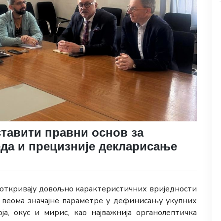
ставити правни основ за
еда и прецизније декларисање
е откривају довољно карактеристичних вриједности
 веома значајне параметре у дефинисању укупних
оја, окус и мирис, као најважнија органолептичка