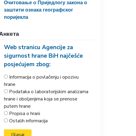
Очитовање o Приједлогу закона о
заштити ознака географског
поријекла
Анкета
Web stranicu Agencije za
sigurnost hrane BiH najčešće
posjećujem zbog:
Informacija o povlačenju i opozivu
hrane
Podataka o laboratorijskim analizama
hrane i oboljenjima koja se prenose
putem hrane
Propisa o hrani
Ostalih informacija