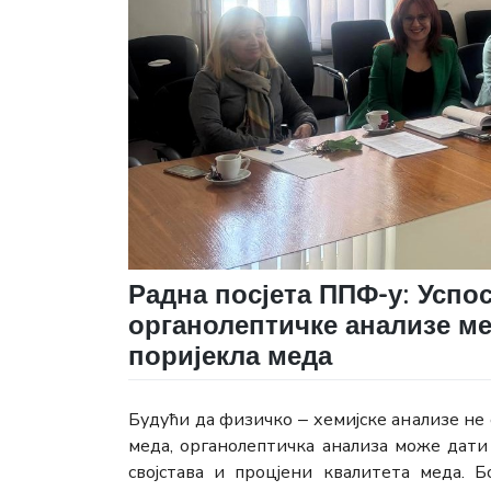
Радна посјета ППФ-у: Успо
органолептичке анализе м
поријекла меда
Будући да физичко ‒ хемијске анализе н
меда, органолептичка анализа може дати
својстава и процјени квалитета меда. Б