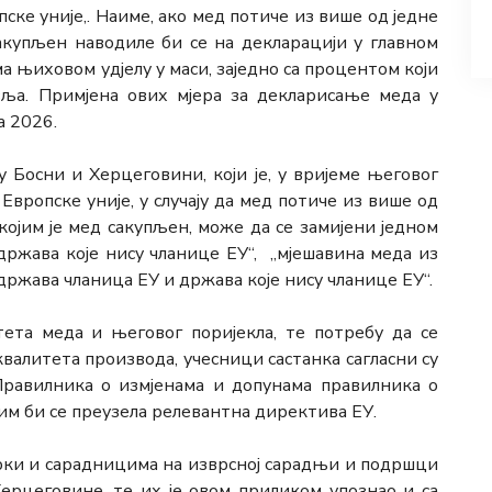
ске уније,. Наиме, ако мед потиче из више од једне
сакупљен наводиле би се на декларацији у главном
 њиховом удјелу у маси, заједно са процентом који
вља. Примјена ових мјера за декларисање меда у
а 2026.
 Босни и Херцеговини, који је, у вријеме његовог
вропске уније, у случају да мед потиче из више од
којим је мед сакупљен, може да се замијени једном
држава које нису чланице ЕУ“, „мјешавина меда из
држава чланица ЕУ и држава које нису чланице ЕУ“.
ета меда и његовог поријекла, те потребу да се
квалитета производа, учесници састанка сагласни су
равилника о измјенама и допунама правилника о
м би се преузела релевантна директива ЕУ.
рки и сарадницима на изврсној сарадњи и подршци
Херцеговине, те их је овом приликом упознао и са