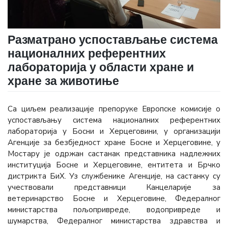
Разматрано успостављање система
националних референтних
лабораторија у области хране и
хране за животиње
Са циљем реализације препоруке Европске комисије о
успостављању система националних референтних
лабораторија у Босни и Херцеговини, у организацији
Агенције за безбједност хране Босне и Херцеговине, у
Мостару је одржан састанак представника надлежних
институција Босне и Херцеговине, ентитета и Брчко
дистрикта БиХ. Уз службенике Агенције, на састанку су
учествовали представници Канцеларије за
ветеринарство Босне и Херцеговине, Федералног
министарства пољопривреде, водопривреде и
шумарства, Федералног министарства здравства и