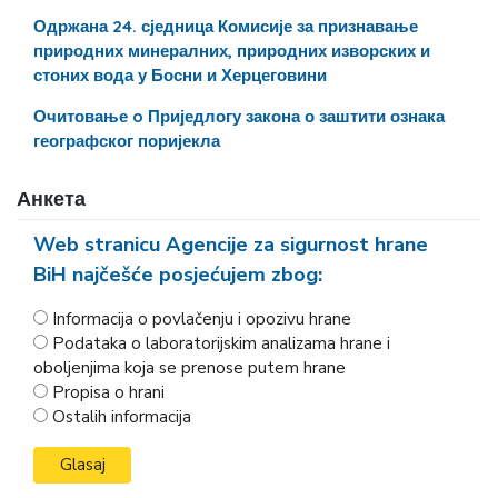
Одржана 24. сједница Комисије за признавање
природних минералних, природних изворских и
стоних вода у Босни и Херцеговини
Очитовање o Приједлогу закона о заштити ознака
географског поријекла
Анкета
Web stranicu Agencije za sigurnost hrane
BiH najčešće posjećujem zbog:
Informacija o povlačenju i opozivu hrane
Podataka o laboratorijskim analizama hrane i
oboljenjima koja se prenose putem hrane
Propisa o hrani
Ostalih informacija