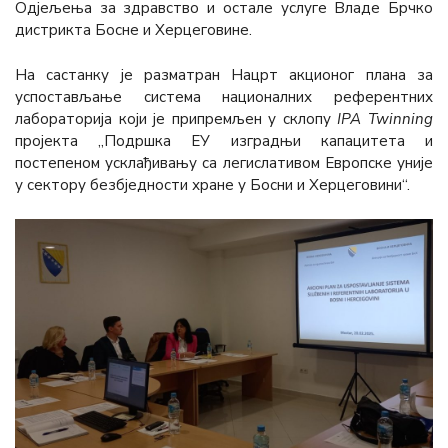
Одјељења за здравство и остале услуге Владе Брчко
дистрикта Босне и Херцеговине.
На састанку је разматран Нацрт акционог плана за
успостављање система националних референтних
лабораторија који је припремљен у склопу
IPA Twinning
пројекта „Подршка ЕУ изградњи капацитета и
постепеном усклађивању са легислативом Европске уније
у сектору безбједности хране у Босни и Херцеговини“.