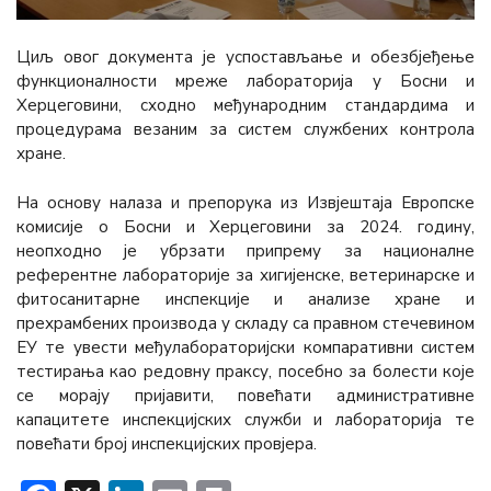
Циљ овог документа је успостављање и обезбјеђење
функционалности мреже лабораторија у Босни и
Херцеговини, сходно међународним стандардима и
процедурама везаним за систем службених контрола
хране.
На основу налаза и препорука из Извјештаја Европске
комисије о Босни и Херцеговини за 2024. годину,
неопходно је убрзати припрему за националне
референтне лабораторије за хигијенске, ветеринарске и
фитосанитарне инспекције и анализе хране и
прехрамбених производа у складу са правном стечевином
ЕУ те увести међулабораторијски компаративни систем
тестирања као редовну праксу, посебно за болести које
се морају пријавити, повећати административне
капацитете инспекцијских служби и лабораторија те
повећати број инспекцијских провјера.