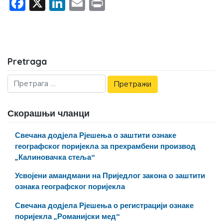
Facebook
X
LinkedIn
Email
Print
Pretraga
Скорашњи чланци
Свечана додјела Рјешења о заштити ознаке
географског поријекла за прехрамбени производ
„Калиновачка стеља“
Усвојени амандмани на Приједлог закона о заштити
ознака географског поријекла
Свечана додјела Рјешења о регистрацији ознаке
поријекла „Романијски мед“