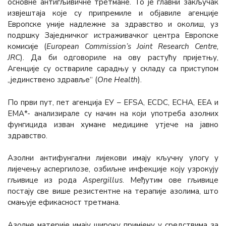
основне антигљивичне третмане. То је главни закључак
извјештаја које су припремиле и објавиле агенције
Европске уније надлежне за здравство и околиш, уз
подршку Заједничког истраживачког центра Европске
комисије (
European Commission’s Joint Research Centre,
JRC
). Да би одговориле на ову растућу пријетњу,
Агенције су оствариле сарадњу у складу са приступом
„јединствено здрављe“ (
One Health
).
По први пут, пет агенција ЕУ – EFSA, ECDC, ECHA, EEA и
ЕМА*- анализирале су начин на који употреба азолних
фунгицида изван хумане медицине утјече на јавно
здравство.
Азолни антифунгални лијекови имају кључну улогу у
лијечењу аспергилозе, озбиљне инфекције коју узрокују
гљивице из рода
Aspergillus
. Међутим ове гљивице
постају све више резистентне на терапије азолима, што
смањује ефикасност третмана.
Азолне материје имају широку примјену у средствима за