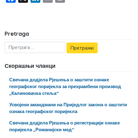
Pretraga
Скорашњи чланци
Свечана додјела Рјешења о заштити ознаке
географског поријекла за прехрамбени производ
„Калиновачка стеља“
Усвојени амандмани на Приједлог закона о заштити
ознака географског поријекла
Свечана додјела Рјешења о регистрацији ознаке
поријекла „Романијски мед“