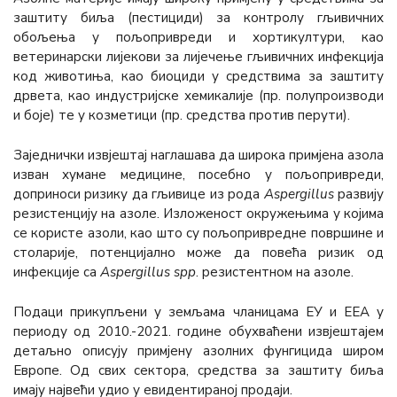
заштиту биља (пестициди) за контролу гљивичних
обољења у пољопривреди и хортикултури, као
ветеринарски лијекови за лијечење гљивичних инфекција
код животиња, као биоциди у средствима за заштиту
дрвета, као индустријске хемикалије (пр. полупроизводи
и боје) те у козметици (пр. средства против перути).
Заједнички извјештај наглашава да широка примјена азола
изван хумане медицине, посебно у пољопривреди,
доприноси ризику да гљивице из рода
Aspergillus
развију
резистенцију на азоле. Изложеност окружењима у којима
се користе азоли, као што су пољопривредне површине и
столарије, потенцијално може да повећа ризик од
инфекције са
Aspergillus
spp
. резистентном на азоле.
Подаци прикупљени у земљама чланицама ЕУ и EEA у
периоду од 2010.-2021. године обухваћени извјештајем
детаљно описују примјену азолних фунгицида широм
Европе. Од свих сектора, средства за заштиту биља
имају највећи удио у евидентираној продаји.