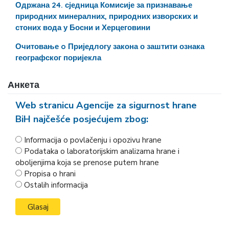
Одржана 24. сједница Комисије за признавање
природних минералних, природних изворских и
стоних вода у Босни и Херцеговини
Очитовање o Приједлогу закона о заштити ознака
географског поријекла
Анкета
Web stranicu Agencije za sigurnost hrane
BiH najčešće posjećujem zbog:
Informacija o povlačenju i opozivu hrane
Podataka o laboratorijskim analizama hrane i
oboljenjima koja se prenose putem hrane
Propisa o hrani
Ostalih informacija