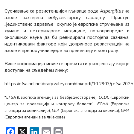
Суочавање са резистенцијом гљивица рода
Aspergillus
на
азоле захтијева међусекторску сарадњу. Приступ
„јединствено здравље“ окупио је европске стручњаке из
хумане и ветеринарске медицине, пољопривреде и
околишних наука да би ревидирали постојећа сазнања,
идентикoвали факторе који доприносе резистенцији на
азоле и препоручили мјере за превенцију и контролу.
Више информација можете прочитати у извјештају који је
доступан на сљедећем линку:
https://efsa.onlinelibrary.wiley.com/doi/epdf/10.2903/j.efsa.202
*
ЕFSA
(Европска агенција за безбједност хране),
ЕCDC
(Европски
центар за превенцију и контролу болести),
ЕCHА
(Европска
агенција за хемикалије),
ЕЕА
(Европска агенција за околиш),
ЕМА
(Европска агенција за лијекове)
Facebook
X
LinkedIn
Email
Print