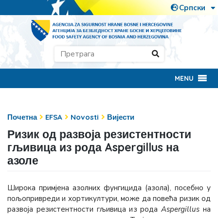
MENU
Почетна
EFSA
Novosti
Вијести
Ризик од развоја резистентности
гљивица из рода Aspergillus на
азоле
Широка примјена азолних фунгицида (азола), посебно у
пољопривреди и хортикултури, може дa повећа ризик од
развоја резистентности гљивица из рода
Aspergillus
на