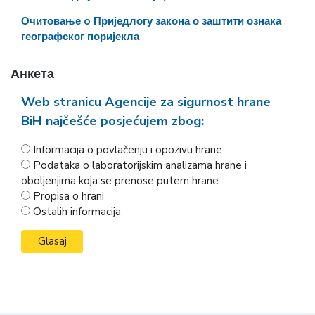
Очитовање o Приједлогу закона о заштити ознака
географског поријекла
Анкета
Web stranicu Agencije za sigurnost hrane
BiH najčešće posjećujem zbog:
Informacija o povlačenju i opozivu hrane
Podataka o laboratorijskim analizama hrane i
oboljenjima koja se prenose putem hrane
Propisa o hrani
Ostalih informacija