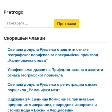
Pretraga
Скорашњи чланци
Свечана додјела Рјешења о заштити ознаке
географског поријекла за прехрамбени производ
„Калиновачка стеља“
Усвојени амандмани на Приједлог закона о заштити
ознака географског поријекла
Свечана додјела Рјешења о регистрацији ознаке
поријекла „Романијски мед“
Одржана 24. сједница Комисије за признавање
природних минералних, природних изворских и
стоних вода у Босни и Херцеговини