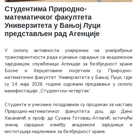
Студентима Природно-
математичког факултета
Универзитета у Бањој Луци
представљен рад Агенције
У склопу активности усмјерених на унапређење
транспарентности рада и јачање сарадње сa академском
заједницом, службеници Агенције за безбједност хране
Босне и Херцеговине посјетили су Природно-
математички факултет Универзитета у Бањој Луци, гдје
су 14. маја 2026. године одржали предавање у склопу
манифестације „Студентски четвртак“.
Студенте и учеснике поздравили су продекан за наставу
Природно-математичког факултета доц. др Дино
Хасанагић и проф. др Сузана Готовац-Атлагић, истичући
значај сарадње између академске заједнице и
институција надлежних за безбједност хране.