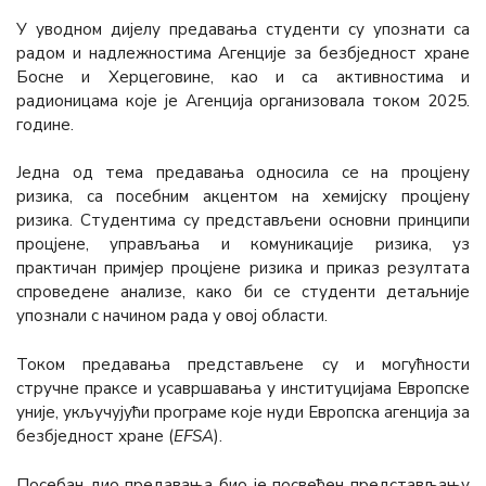
У уводном дијелу предавања студенти су упознати сa
радом и надлежностима Агенције за безбједност хране
Босне и Херцеговине, као и сa активностима и
радионицама које је Агенција организовала током 2025.
године.
Једна од тема предавања односила се на процјену
ризика, сa посебним акцентом на хемијску процјену
ризика. Студентима су представљени основни принципи
процјене, управљања и комуникације ризика, уз
практичан примјер процјене ризика и приказ резултата
спроведене анализе, како би се студенти детаљније
упознали с начином рада у овој области.
Током предавања представљене су и могућности
стручне праксе и усавршавања у институцијама Европске
уније, укључујући програме које нуди Европска агенција за
безбједност хране (
EFSA
).
Посебан дио предавања био је посвећен представљању