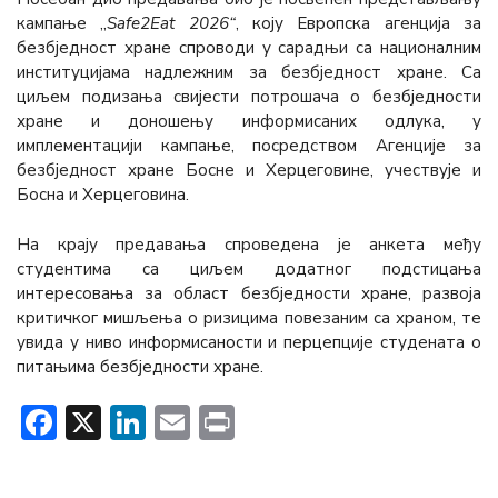
кампање „
Safe2Eat 2026“
, коју Европска агенција за
безбједност хране спроводи у сарадњи сa националним
институцијама надлежним за безбједност хране. Сa
циљем подизања свијести потрошача о безбједности
хране и доношењу информисаних одлука, у
имплементацији кампање, посредством Агенције за
безбједност хране Босне и Херцеговине, учествује и
Босна и Херцеговина.
На крају предавања спроведена је анкета међу
студентима сa циљем додатног подстицања
интересовања за област безбједности хране, развоја
критичког мишљења о ризицима повезаним сa храном, те
увида у ниво информисаности и перцепције студената о
питањима безбједности хране.
Facebook
X
LinkedIn
Email
Print