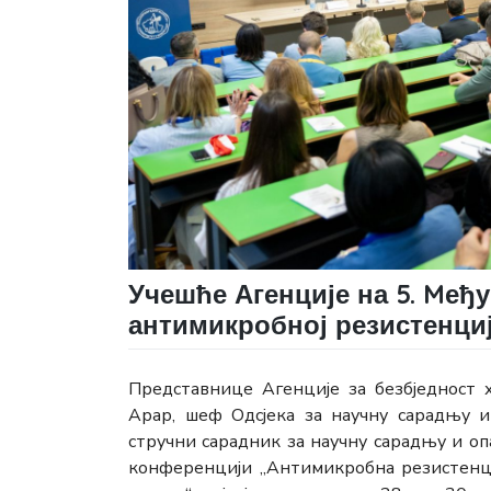
Учешће Агенције на 5. Mеђ
антимикробној резистенци
Представнице Агенције за безбједност 
Арар, шеф Одсјека за научну сарадњу и
стручни сарадник за научну сарадњу и опа
конференцији „Антимикробна резистенци