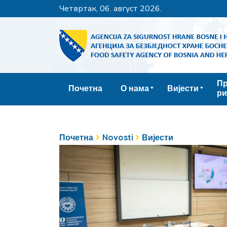
четвртак, 06. август 2026.
Пр
Почетна
О нама
Вијести
ри
Почетна
Novosti
Вијести