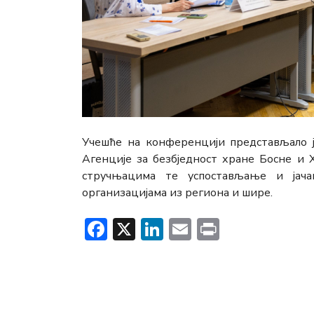
Учешће на конференцији представљало ј
Агенције за безбједност хране Босне и 
стручњацима те успостављање и јача
организацијама из региона и шире.
Facebook
X
LinkedIn
Email
Print