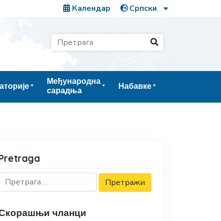
Календар
Међународна
аторије
Набавке
сарадња
Pretraga
Скорашњи чланци