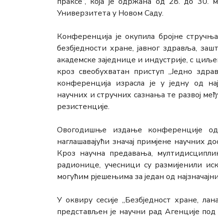
праксе“, која је одржана од 28. до 30.
Универзитета у Новом Саду.
Конференција је окупила бројне стручњ
безбједности хране, јавног здравља, за
академске заједнице и индустрије, с ци
кроз свеобухватан приступ „Једно здра
конференција израсла је у једну од на
научних и стручних сазнања те развој м
резистенције.
Овогодишње издање конференције одр
наглашавајући значај примјене научних д
Кроз научна предавања, мултидисциплин
радионице, учесници су размијенили иск
могућим рјешењима за један од најзначајни
У оквиру сесије „Безбједност хране, л
представљен је научни рад Агенције под