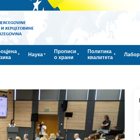
оцјена
Прописи
Политика
Наука
Лабор
зика
о храни
квалитета