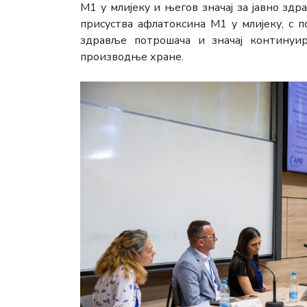
М1 у млијеку и његов значај за јавно здр
присуства афлатоксина М1 у млијеку, с 
здравље потрошача и значај контину
производње хране.