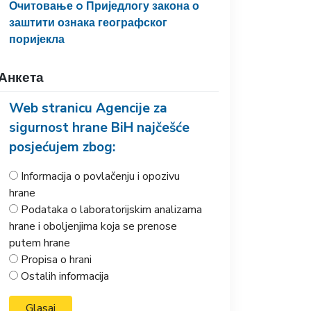
Очитовање o Приједлогу закона о
заштити ознака географског
поријекла
Анкета
Web stranicu Agencije za
sigurnost hrane BiH najčešće
posjećujem zbog:
Informacija o povlačenju i opozivu
hrane
Podataka o laboratorijskim analizama
hrane i oboljenjima koja se prenose
putem hrane
Propisa o hrani
Ostalih informacija