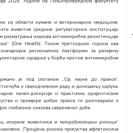
 маја 2026. године на Пољопривредном факултету
аке из области хумане и ветеринарске медицине,
штите животне средине, регулаторних институција,
љем разматрања изазова антимикробне резистенције
вље“ (
One Health
). Током претходних година ова
јзначајнијих регионалних платформи за размјену
еђусекторске сарадње у борби против антимикробне
жано је под слоганом „Од науке до праксе“,
остигнућа у свакодневном раду и доношењу одлука.
арне панел-дискусије и практично оријентисане
уства и примјере добре праксе те разговарали о
јих глобалних изазова савременог доба.
анац исхране животиња и микробиолошки ризици“
 називом „Процјена ризика присуства афлатоксина