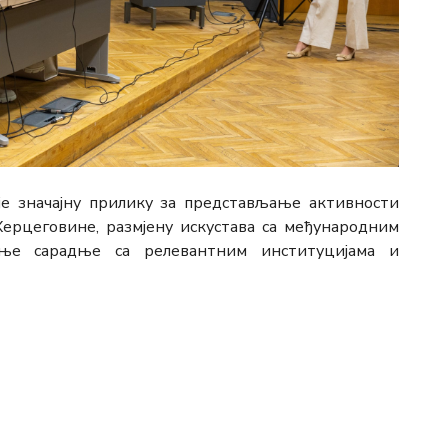
е значајну прилику за представљање активности
Херцеговине, размјену искустава са међународним
ње сарадње са релевантним институцијама и