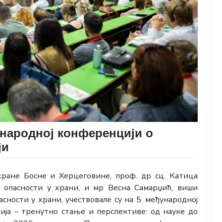
ународној конференцији о
ји
хране Босне и Херцеговине, проф. др сц. Катица
 опасности у храни, и мр Весна Самарџић, виши
сности у храни, учествовале су на 5. међународној
ја – тренутно стање и перспективе: од науке до