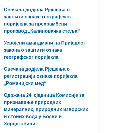
Свечана додјела Рјешења о
заштити ознаке географског
поријекла за прехрамбени
производ „Калиновачка стеља“
Усвојени амандмани на Приједлог
закона о заштити ознака
географског поријекла
Свечана додјела Рјешења о
регистрацији ознаке поријекла
„Романијски мед“
Одржана 24. сједница Комисије за
признавање природних
минералних, природних изворских
и стоних вода у Босни и
Херцеговини