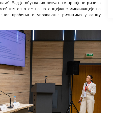
авље“. Рад је обухватио резултате процјене ризика
посебним освртом на потенцијалне импликације по
ираног праћења и управљања ризицима у ланцу