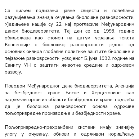
Сa циљем подизања јавне свијести и повећања
разумијевања значаја очувања биолошке разноврсности,
Уједињене нације су 22. мај прогласиле Међународним
даном биодиверзитета. Тај дан се од 1993. године
обиљежава као спомен на датум усвајања текста
Конвенције о биолошкој разноврсности, једног од
основних оквира глобалне политике заштите биолошке и
пејзажне разноврсности, усвојеног 5. јуна 1992. године на
Самиту УН о заштити животне средине и одрживом
развоју.
Поводом Међународног дана биодиверзитета, Агенција
за безбједност хране Босне и Херцеговине, као
надлежни оргaн из области безбједности хране, подсјећа
да је биолошка разноврсност основа одрживе
пољопривредне производње и безбједности хране.
Пољопривредно-прехрамбени системи имају значајну
улогу у очувању, обнови и одрживом коришћењу