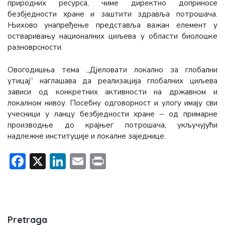
природних ресурса, чиме директно доприносе
безбједности хране и заштити здравља потрошача.
Њихово унапређење представља важан елемент у
остваривању националних циљева у области биолошке
разноврсности.
Овогодишња тема „Дјеловати локално за глобални
утицај“ наглашава да реализација глобалних циљева
зависи од конкретних активности на државном и
локалном нивоу. Посебну одговорност и улогу имају сви
учесници у ланцу безбједности хране – од примарне
производње до крајњег потрошача, укључујући
надлежне институције и локалне заједнице.
Facebook
X
LinkedIn
Email
Print
Pretraga