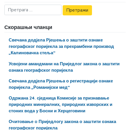
Скорашњи чланци
Свечана додјела Рјешења о заштити ознаке
географског поријекла за прехрамбени производ
„Калиновачка стеља“
Усвојени амандмани на Приједлог закона о заштити
ознака географског поријекла
Свечана додјела Рјешења о регистрацији ознаке
поријекла „Романијски мед“
Одржана 24. сједница Комисије за признавање
природних минералних, природних изворских и
стоних вода у Босни и Херцеговини
Очитовање o Приједлогу закона о заштити ознака
географског поријекла