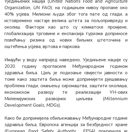
Уједињених нација (
United Nations Food and Agriculture
Organization, UN FAO
), на годишњем нивоу пропане око
40% усјева. Милиони људи због тога пате од глади, а
истовремено настаје велика штета за пољопривреду и
околиш. Фактори као што су климатске промјене,
глобализација трговине и експанзија туризма доприносе
повећању ризика од нових биљних штеточина и
оштећења усјева, вртова и паркова.
Имајући у виду напријед наведено, Уједињене нације су
2020. годину прогласиле Међународном годином
здравља биља. Циљ је подизање свијести јавности о
томе како заштита биља може допринијети рјешавању
проблема глади, смањењу сиромаштва, заштити околиша,
економском развоју те реализацији УН-ових
Миленијумских развојних циљева (
Millennium
Development Goals, MDGs
).
Како би допринијела обиљежавању Међународне године
здравља биља, Европска агенција за безбједност хране
(
European Food Safety Authority, EFSA
) покренула је