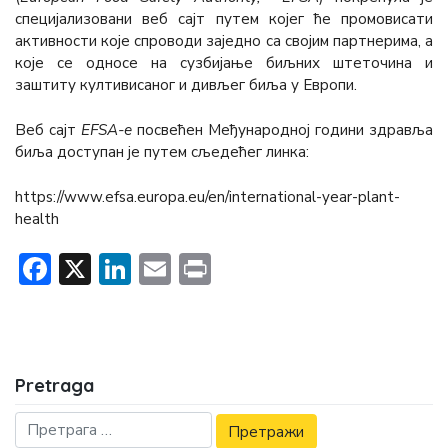
специјализовани веб сајт путем којег ће промовисати
активности које спроводи заједно са својим партнерима, а
које се односе на сузбијање биљних штеточина и
заштиту култивисаног и дивљег биља у Европи.
Веб сајт
ЕFSA-е
посвећен Међународној години здравља
биља доступaн је путем сљедећег линка:
https://www.efsa.europa.eu/en/international-year-plant-
health
Facebook
X
LinkedIn
Email
Print
Pretraga