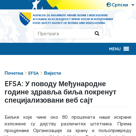
MENU
Почетна
EFSA
Вијести
EFSA: У поводу Међународне
године здравља биља покренут
специјализовани веб сајт
Биљке које чине око 80 процената наше исхране
изложене су деjству различитих штетника. Према
процјенама Организације за храну и пољопривреду