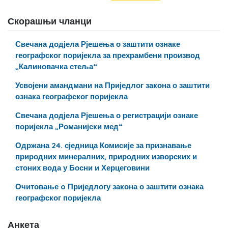
Скорашњи чланци
Свечана додјела Рјешења о заштити ознаке
географског поријекла за прехрамбени производ
„Калиновачка стеља“
Усвојени амандмани на Приједлог закона о заштити
ознака географског поријекла
Свечана додјела Рјешења о регистрацији ознаке
поријекла „Романијски мед“
Одржана 24. сједница Комисије за признавање
природних минералних, природних изворских и
стоних вода у Босни и Херцеговини
Очитовање o Приједлогу закона о заштити ознака
географског поријекла
Анкета