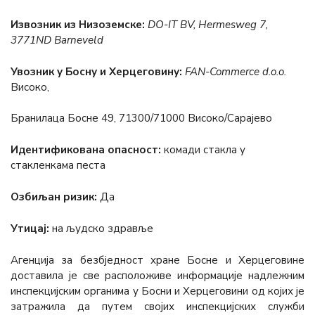
Извозник из Низоземске:
DO-IT BV, Hermesweg 7,
3771ND Barneveld
Увозник у Босну и Херцеговину:
FAN-Commerce d.o.o.
Високo,
Бранилаца Босне 49, 71300/71000 Високо/Сарајево
Идентификована опасност:
комади стакла у
стакленкама песта
Озбиљан ризик:
Да
Утицај:
на људско здравље
Агенција за безбједност хране Босне и Херцеговине
доставила је све расположиве информације надлежним
инспекцијским органима у Босни и Херцеговини од којих је
затражила да путем својих инспекцијских служби