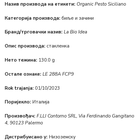
Назив производа на етикети:
Organic Pesto Siciliano
Категорија производа:
биље и зачини
Бранд/трговачки назив:
La Bio Idea
Опис производа:
стакленка
Нето тежина:
130.0 g
Остале ознаке:
LE 288A FCP9
Rok trajanja:
01/10/2023
Поријекло:
Италија
Произвођач:
F.LLI Contorno SRL, Via Ferdinando Gangitano
4, 90123 Palermo
Дистрибуисано у:
Низоземску