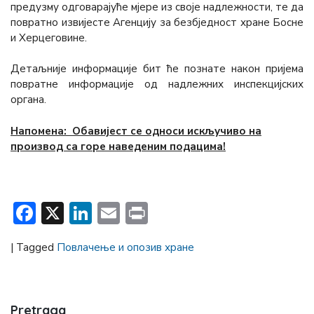
предузму одговарајуће мјере из своје надлежности, те да
повратно извијесте Агенцију за безбједност хране Босне
и Херцеговине.
Детаљније информације бит ће познате након пријема
повратне информације од надлежних инспекцијских
органа.
Напомена:
Обавијест се односи искључиво на
производ са горе наведеним подацима!
Facebook
X
LinkedIn
Email
Print
|
Tagged
Повлачење и опозив хране
Pretraga