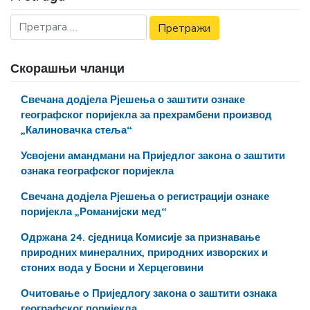
Скорашњи чланци
Свечана додјела Рјешења о заштити ознаке
географског поријекла за прехрамбени производ
„Калиновачка стеља“
Усвојени амандмани на Приједлог закона о заштити
ознака географског поријекла
Свечана додјела Рјешења о регистрацији ознаке
поријекла „Романијски мед“
Одржана 24. сједница Комисије за признавање
природних минералних, природних изворских и
стоних вода у Босни и Херцеговини
Очитовање o Приједлогу закона о заштити ознака
географског поријекла