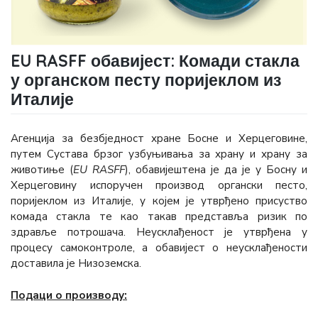
EU RASFF обавијест: Комади стакла
у органском песту поријеклом из
Италије
Агенција за безбједност хране Босне и Херцеговине,
путем Сустава брзог узбуњивања за храну и храну за
животиње (
EU RASFF
), обавијештена је да је у Босну и
Херцеговину испоручен производ органски песто,
поријеклом из Италије, у којем је утврђено присуство
комада стакла те као такав представља ризик по
здравље потрошача. Неусклађеност је утврђена у
процесу самоконтроле, а обавијест о неусклађености
доставила је Низоземска.
Подаци о производу: