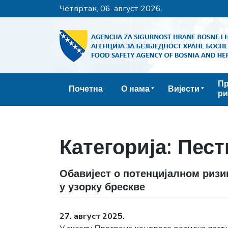
четвртак, 06. август 2026.
Пр
Почетна
О нама
Вијести
ри
Категорија:
Пест
Обавијест о потенцијалном ризи
у узорку брескве
27. август 2025.