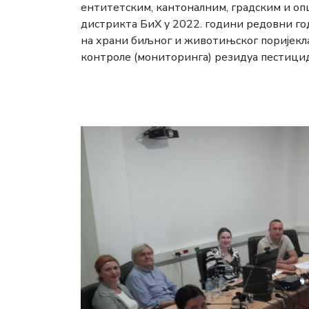
ентитетским, кантоналним, градским и о
дистрикта БиХ у 2022. години редовни г
на храни биљног и животињског поријекла
контроле (мониторинга) резидуа пестицида