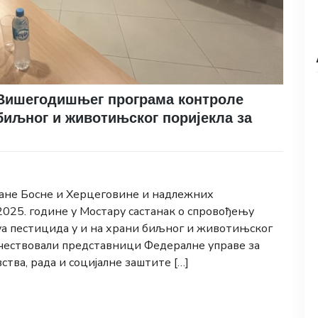
 Вишегодишњег програма контроле
 биљног и животињског поријекла за
ране Босне и Херцеговине и надлежних
 2025. године у Мостару састанак о спровођењу
а пестицида у и на храни биљног и животињског
у учествовали представници Федералне управе за
тва, рада и социјалне заштите […]