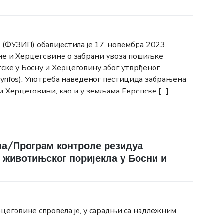
 (ФУЗИП) обавијестила је 17. новембра 2023.
сне и Херцеговине о забрани увоза пошиљке
ске у Босну и Херцеговину због утврђеног
yrifos). Употреба наведеног пестицида забрањена
и Херцеговини, као и у земљама Европске […]
ућа/Програм контроле резидуа
и животињског поријекла у Босни и
рцеговине спровела је, у сарадњи са надлежним