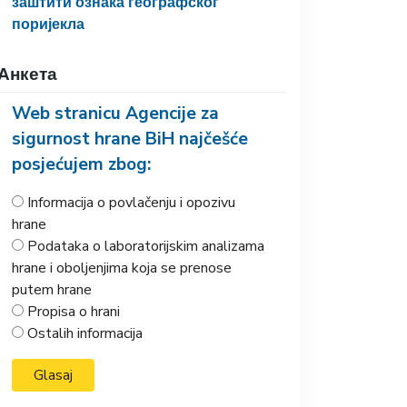
заштити ознака географског
поријекла
Анкета
Web stranicu Agencije za
sigurnost hrane BiH najčešće
posjećujem zbog:
Informacija o povlačenju i opozivu
hrane
Podataka o laboratorijskim analizama
hrane i oboljenjima koja se prenose
putem hrane
Propisa o hrani
Ostalih informacija