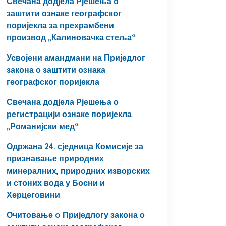
Свечана додјела Рјешења о
заштити ознаке географског
поријекла за прехрамбени
производ „Калиновачка стеља“
Усвојени амандмани на Приједлог
закона о заштити ознака
географског поријекла
Свечана додјела Рјешења о
регистрацији ознаке поријекла
„Романијски мед“
Одржана 24. сједница Комисије за
признавање природних
минералних, природних изворских
и стоних вода у Босни и
Херцеговини
Очитовање o Приједлогу закона о