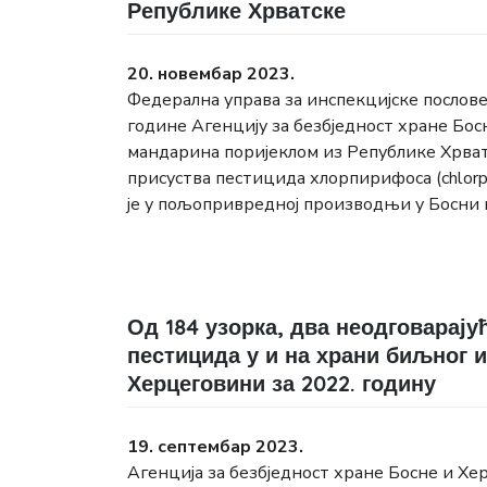
Републике Хрватске
20. новембар 2023.
Федерална управа за инспекцијске послове
године Агенцију за безбједност хране Бо
мандарина поријеклом из Републике Хрват
присуства пестицида хлорпирифоса (chlorp
је у пољопривредној производњи у Босни 
Од 184 узорка, два неодговарај
пестицида у и на храни биљног 
Херцеговини за 2022. годину
19. септембар 2023.
Агенција за безбједност хране Босне и Хе