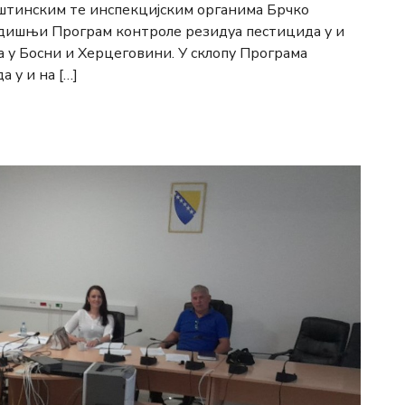
пштинским те инспекцијским органима Брчко
одишњи Програм контроле резидуа пестицида у и
 у Босни и Херцеговини. У склопу Програма
 у и на […]