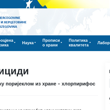
оцјена
Прописи
Политика
Наука
Лабор
зика
о храни
квалитета
ициди
ку поријеклом из хране – хлорпирифос