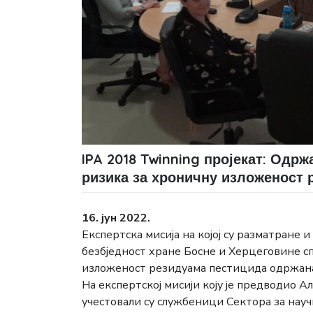
IPA 2018 Twinning пројекат: Одрж
ризика за хроничну изложеност 
16. јун 2022.
Експертска мисија на којој су разматране 
безбједност хране Босне и Херцеговине с
изложеност резидуамa пестицида одржана је
На експертској мисији коју је предводио А
учестовали су службеници Сектора за науч