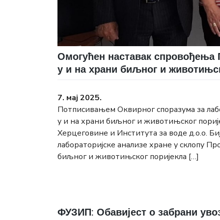
Омогућен наставак спровођења 
у и на храни биљног и животињс
7. мај 2025.
Потписивањем Оквирног споразума за лабо
у и на храни биљног и животињског порије
Херцеговине и Института за воде д.о.о. Б
лабораторијске анализе хране у склопу Пр
биљног и животињског поријекла […]
ФУЗИП: Обавијест о забрани ув