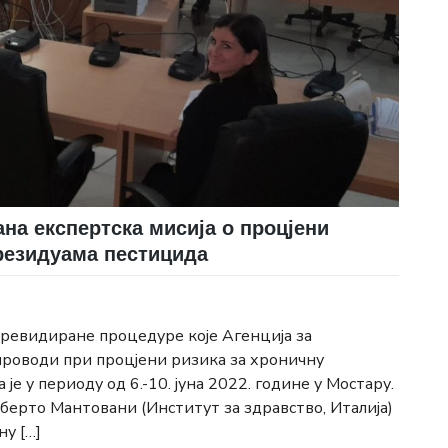
ана експертска мисија о процјени
резидуама пестицида
и ревидиране процедуре које Агенција за
проводи при процјени ризика за хроничну
 у периоду од 6.-10. јуна 2022. године у Мостару.
лберто Мантовани (Институт за здравство, Италија)
ну […]