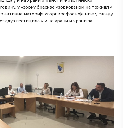
ицида у и на храни биљног и животињског
 годину, у узорку брескве узоркованом на тржишту
о активне материје хлорпирофос које није у складу
зидуа пестицида у и на храни и храни за