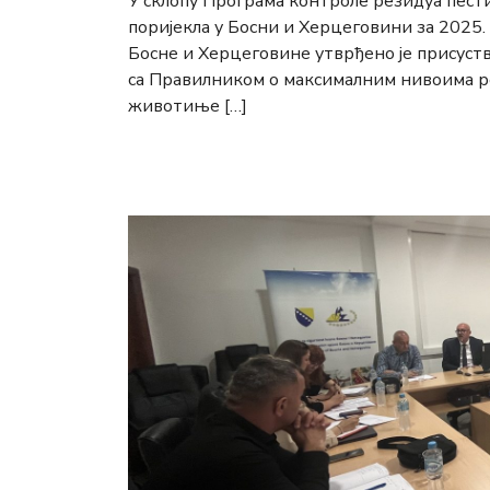
У склопу Програма контроле резидуа пест
поријекла у Босни и Херцеговини за 2025.
Босне и Херцеговине утврђено је присуств
са Правилником о максималним нивоима ре
животиње […]