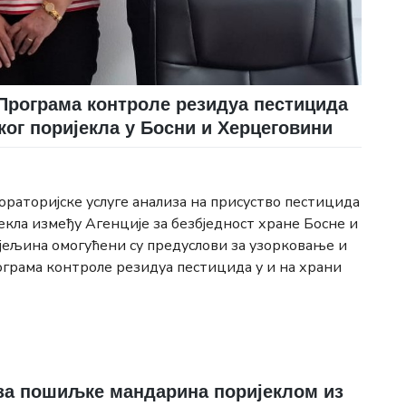
Програма контроле резидуа пестицида
ког поријекла у Босни и Херцеговини
раторијске услуге анализа на присуство пестицида
кла између Агенције за безбједност хране Босне и
ијељина омогућени су предуслови за узорковање и
ограма контроле резидуа пестицида у и на храни
оза пошиљке мандарина поријеклом из