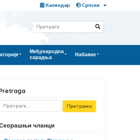
Календар
Међународна
аторије
Набавке
сарадња
Pretraga
Скорашњи чланци